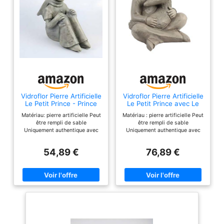
Vidroflor Pierre Artificielle
Vidroflor Pierre Artificielle
Le Petit Prince - Prince
Le Petit Prince avec Le
avec écharpe © Antoine
Renard © Antoine de
Matériau: pierre artificielle Peut
Matériau : pierre artificielle Peut
de Saint-Exupéry, Petit,
Saint-Exupéry, Petit,
être rempli de sable
être rempli de sable
Léger, Remplissable,
Léger, Remplissable,
Uniquement authentique avec
Uniquement authentique avec
Résistant aux
Résistant aux
hologramme sur le dessous!
hologramme sur le dessous !
intempéries
intempéries
Hauteur: 25cm, Largeur: 13cm,
Hauteur : 27 cm, largeur : 27 cm,
54,89 €
76,89 €
Profondeur: 24cm Poids: 0,9 kg
profondeur : 23 cm Poids : 1,5
kg