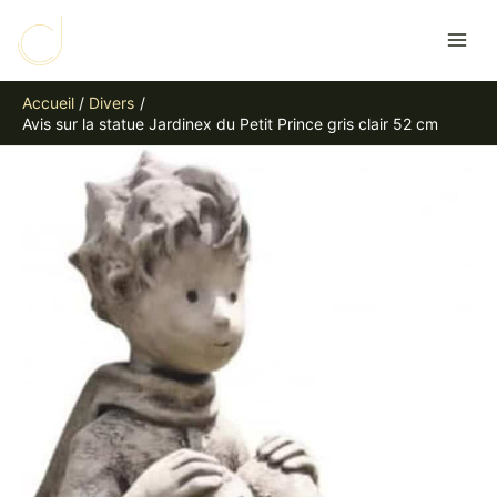
Aller
R
au
e
contenu
c
Accueil
Divers
h
Avis sur la statue Jardinex du Petit Prince gris clair 52 cm
e
r
c
h
e
r