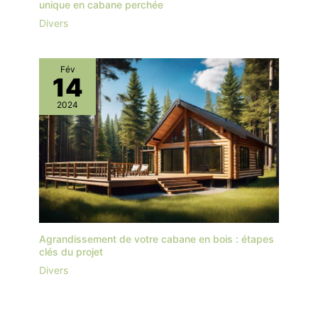
unique en cabane perchée
Divers
Fév
14
2024
Agrandissement de votre cabane en bois : étapes
clés du projet
Divers