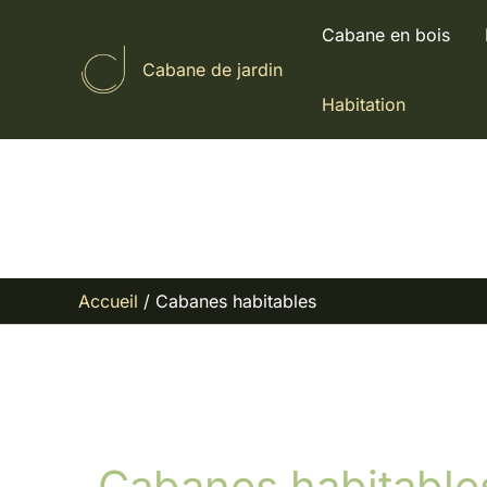
Aller
Cabane en bois
au
Cabane de jardin
contenu
Habitation
Accueil
Cabanes habitables
Cabanes habitable