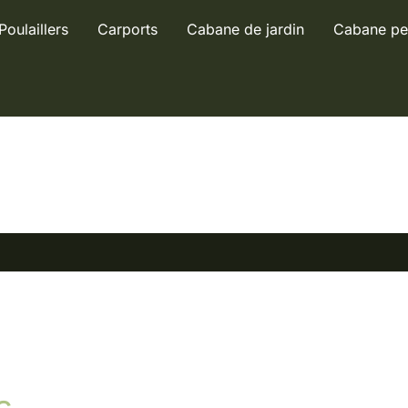
Poulaillers
Carports
Cabane de jardin
Cabane pe
s