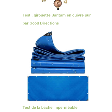
Test : girouette Bantam en cuivre pur
par Good Directions
Test de la bâche imperméable