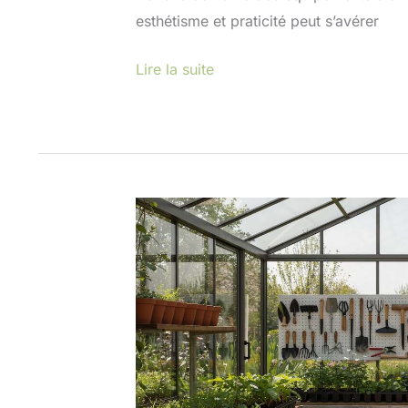
esthétisme et praticité peut s’avérer
Lire la suite
Aménager
une
serre
:
équipements
indispensables