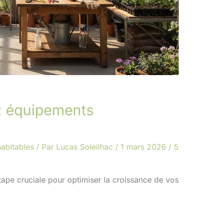
: équipements
abitables
/ Par
Lucas Soleilhac
/
1 mars 2026
/
5
tape cruciale pour optimiser la croissance de vos