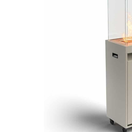
foyer
portable
Planika
Faro
8kW