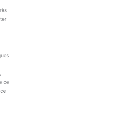
rès
ter
ques
,
e ce
ace