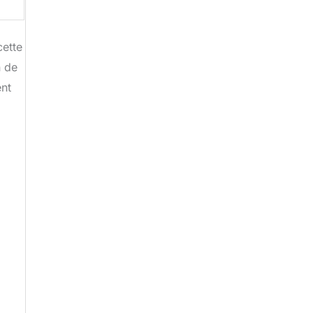
cette
n de
ent