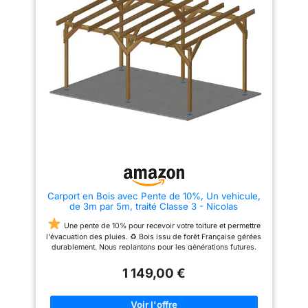
PEFC – Produit issu de forêts
gérées durablement,
garantissant un choix
respectueux de
l'environnement.
Carport en Bois avec Pente de 10%, Un vehicule,
de 3m par 5m, traité Classe 3 - Nicolas
Une pente de 10% pour recevoir votre toiture et permettre
l'évacuation des pluies. ♻ Bois issu de forêt Française gérées
durablement. Nous replantons pour les générations futures.
Traitement spécifique en autoclave de classe 3 pour un
1 149,00 €
usage en exterieur durable
Fabriquée INTEGRALEMENT
en France