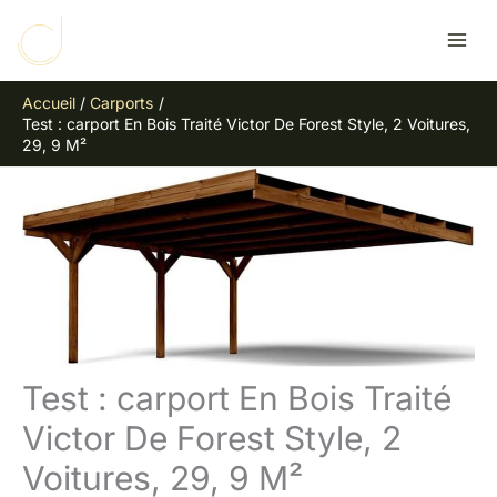
Aller
R
au
e
contenu
c
Accueil
Carports
h
Test : carport En Bois Traité Victor De Forest Style, 2 Voitures,
e
29, 9 M²
r
c
h
e
r
Test : carport En Bois Traité
Victor De Forest Style, 2
Voitures, 29, 9 M²