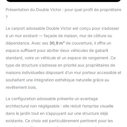
confortable et sécurisé.
PIN SYLVESTRE
Présentation du Double Victor : pour quel profil de propriétaire
TRAITÉ AUTOCLAVE
?
CLASSE 3 – Bois
durable, résistant à
Le carport adossable Double Victor est conçu pour s’adosser
l'humidité, aux
à un mur existant — façade de maison, mur de clôture ou
champignons et aux
insectes. DESIGN
dépendance. Avec ses
30,9 m²
de couverture, il offre un
ÉLÉGANT ET
espace suffisant pour abriter deux véhicules de gabarit
PRATIQUE – S'adapte
standard, voire un véhicule et un espace de rangement. Ce
harmonieusement à
type de structure s’adresse en priorité aux propriétaires de
tous types d'extérieurs
avec une structure
maisons individuelles disposant d’un mur porteur accessible et
solide et esthétique.
souhaitant une intégration esthétique naturelle grâce au
BOIS CERTIFIÉ PEFC –
revêtement bois.
Produit respectueux de
l'environnement, issu
La configuration adossable présente un avantage
de forêts gérées
architectural non négligeable : elle réduit l’emprise visuelle
durablement.
dans le jardin tout en s’appuyant sur une structure déjà
existante. Ce choix est particulièrement pertinent pour les