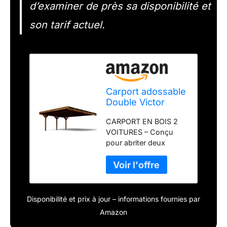
d’examiner de près sa disponibilité et
son tarif actuel.
Carport adossable
Double Victor
30,9m²
CARPORT EN BOIS 2
VOITURES – Conçu
pour abriter deux
véhicules et les
protéger efficacement
des intempéries.
SUPERFICIE 29,9 M² –
Grande capacité offrant
Disponibilité et prix à jour – informations fournies par
un espace de
Amazon
stationnement