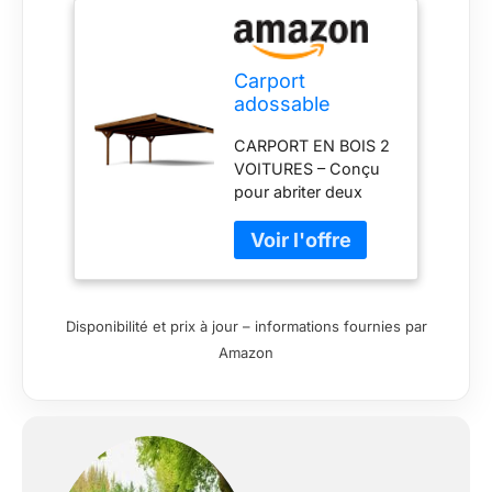
Carport
adossable
Double Victor
CARPORT EN BOIS 2
30,9m²
VOITURES – Conçu
pour abriter deux
véhicules et les
protéger
efficacement des
intempéries.
SUPERFICIE 29,9 M²
Disponibilité et prix à jour – informations fournies par
– Grande capacité
Amazon
offrant un espace de
stationnement
confortable et
sécurisé. PIN
SYLVESTRE TRAITÉ
AUTOCLAVE CLASSE
3 – Bois durable,