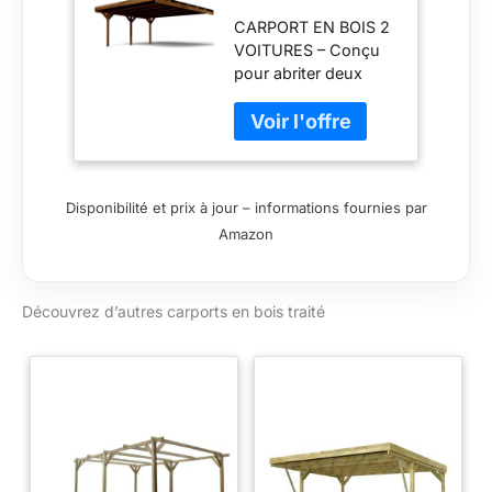
Double Victor
CARPORT EN BOIS 2
30,9m²
VOITURES – Conçu
pour abriter deux
véhicules et les
protéger
efficacement des
intempéries.
SUPERFICIE 29,9 M²
Disponibilité et prix à jour – informations fournies par
– Grande capacité
Amazon
offrant un espace de
stationnement
confortable et
sécurisé. PIN
Découvrez d’autres carports en bois traité
SYLVESTRE TRAITÉ
AUTOCLAVE CLASSE
3 – Bois durable,
résistant à l'humidité,
aux champignons et
aux insectes. DESIGN
ÉLÉGANT ET
PRATIQUE – S'adapte