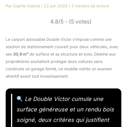
Par
Sophie Valeine
/
22 juin 2026
/
5 minutes de lecture
4.8/5 - (5 votes)
Le carport adossable Double Victor s’impose comme une
solution de stationnement couvert pour deux véhicules, avec
ses
30,9 m²
de surface et sa structure en bois. Destiné aux
propriétaires souhaitant protéger leurs voitures sans
construire un garage fermé, ce modèle mérite un examen
attentif avant tout investissement.
Le Double Victor cumule une
surface généreuse et un rendu bois
soigné, deux critères qui justifient