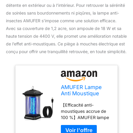
détente en extérieur ou à l’intérieur. Pour retrouver la sérénité
de soirées sans bourdonnements ni piqûres, la lampe anti-
insectes AMUFER s’impose comme une solution efficace.
Avec sa couverture de 1,2 acre, son ampoule de 18 W et sa
haute tension de 4400 V, elle promet une amélioration notable
de l’effet anti-moustiques. Ce piège à mouches électrique est
conçu pour offrir une tranquillité retrouvée, en toute simplicité.
AMUFER Lampe
Anti Moustique
Intérieur Extérieur,
【Efficacité anti-
18W 4400V
moustiques accrue de
Tue‑Mouche
100 %】AMUFER lampe
Électrique, IPX4
anti moustique a réussi 3
Étanche Appareil
612 types de tests
Piege à Moustique,