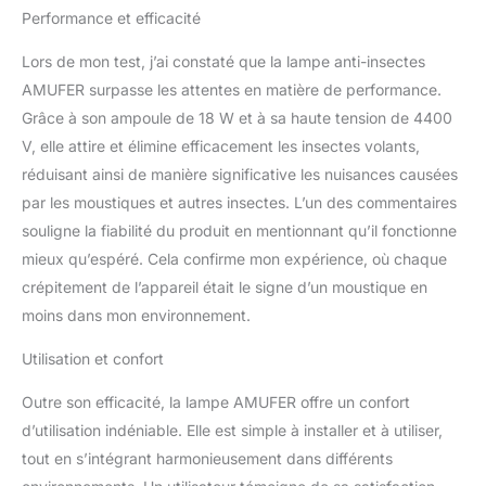
biologistes d'AMUFER a
Performance et efficacité
développé une ampoule
bleu-violet de 18 W plus
Lors de mon test, j’ai constaté que la lampe anti-insectes
puissante, couvrant une
AMUFER surpasse les attentes en matière de performance.
zone pouvant atteindre
Grâce à son ampoule de 18 W et à sa haute tension de 4400
jusqu'à 100 m². Cet
insecte-tueur électrique
V, elle attire et élimine efficacement les insectes volants,
bénéficie d'une
réduisant ainsi de manière significative les nuisances causées
conception unique
par les moustiques et autres insectes. L’un des commentaires
utilisant une longueur
souligne la fiabilité du produit en mentionnant qu’il fonctionne
d'onde UVA comprise
entre 330 et 420 nm,
mieux qu’espéré. Cela confirme mon expérience, où chaque
attirant efficacement les
crépitement de l’appareil était le signe d’un moustique en
moustiques, les
moins dans mon environnement.
mouches, les mites et 3
612 autres espèces
Utilisation et confort
d'insectes. 【Tests
conformes aux normes
Outre son efficacité, la lampe AMUFER offre un confort
européennes, durabilité
d’utilisation indéniable. Elle est simple à installer et à utiliser,
garantie】L'insecte-tueur
tout en s’intégrant harmonieusement dans différents
d'extérieur AMUFER a
réussi le test de haute