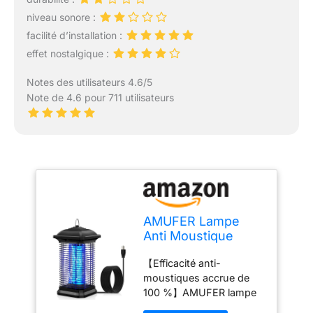
niveau sonore :
facilité d’installation :
effet nostalgique :
Notes des utilisateurs 4.6/5
Note de 4.6 pour 711 utilisateurs
AMUFER Lampe
Anti Moustique
Intérieur Extérieur,
【Efficacité anti-
18W 4400V
moustiques accrue de
Tue‑Mouche
100 %】AMUFER lampe
Électrique, IPX4
anti moustique a réussi 3
Étanche Appareil