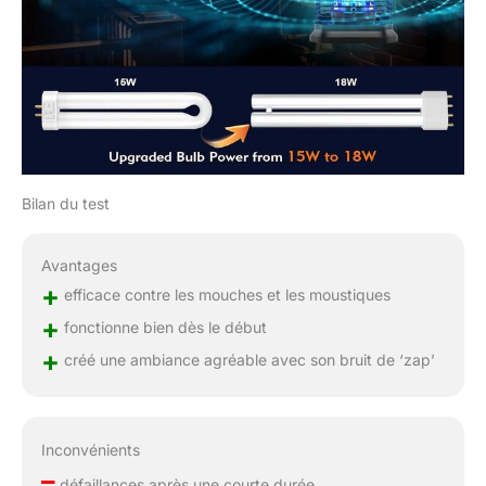
Bilan du test
Avantages
+
efficace contre les mouches et les moustiques
+
fonctionne bien dès le début
+
créé une ambiance agréable avec son bruit de ‘zap’
Inconvénients
–
défaillances après une courte durée