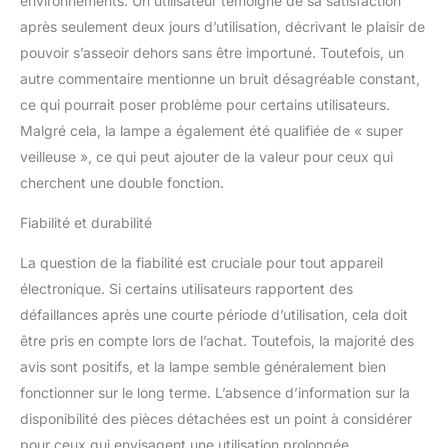
environnements. Un utilisateur témoigne de sa satisfaction
spécification UL1599 et a
après seulement deux jours d’utilisation, décrivant le plaisir de
obtenu les certifications
pouvoir s’asseoir dehors sans être importuné. Toutefois, un
CE, RoHS et US EPA.
autre commentaire mentionne un bruit désagréable constant,
L'ampoule, issue d'un
programme exclusif de
ce qui pourrait poser problème pour certains utilisateurs.
recherche et
Malgré cela, la lampe a également été qualifiée de « super
développement, a passé
veilleuse », ce qui peut ajouter de la valeur pour ceux qui
avec succès des tests
cherchent une double fonction.
d'utilisation continue de
plus de 13000 heures ;
Fiabilité et durabilité
elle se positionne
largement en tête du
La question de la fiabilité est cruciale pour tout appareil
secteur en termes de
électronique. Si certains utilisateurs rapportent des
performance et est
conçue pour durer des
défaillances après une courte période d’utilisation, cela doit
années. 【Technologies
être pris en compte lors de l’achat. Toutefois, la majorité des
de sécurité renforcées】
avis sont positifs, et la lampe semble généralement bien
Doté d'une carte de
fonctionner sur le long terme. L’absence d’information sur la
circuit imprimé de haute
sécurité, l'appareil intègre
disponibilité des pièces détachées est un point à considérer
un cordon d'alimentation
pour ceux qui envisagent une utilisation prolongée.