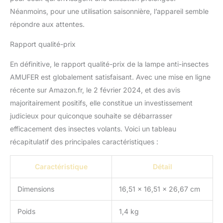
à double isolation
Néanmoins, pour une utilisation saisonnière, l’appareil semble
améliorée afin de
répondre aux attentes.
prévenir tout risque de
fuite électrique ou
Rapport qualité-prix
d'incendie. La grille
d'électrocution est
En définitive, le rapport qualité-prix de la lampe anti-insectes
fabriquée en acier
AMUFER est globalement satisfaisant. Avec une mise en ligne
galvanisé à haute
résistance, tandis que
récente sur Amazon.fr, le 2 février 2024, et des avis
l'ensemble du boîtier est
majoritairement positifs, elle constitue un investissement
constitué d'un matériau
judicieux pour quiconque souhaite se débarrasser
ignifuge de classe V0,
efficacement des insectes volants. Voici un tableau
offrant une excellente
résistance aux
récapitulatif des principales caractéristiques :
températures élevées et
une protection optimale
Caractéristique
Détail
contre les flammes.
【Robuste et étanche】
Dimensions
16,51 x 16,51 x 26,67 cm
La structure de l'insecte-
tueur AMUFER est
Poids
1,4 kg
robuste et