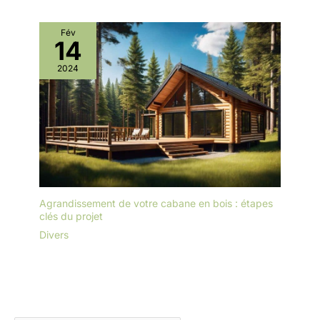
choix polyvalent, idéal
pour une utilisation dans
Fév
divers environnements,
14
tant à l'intérieur qu'à
l'extérieur.
2024
Agrandissement de votre cabane en bois : étapes
clés du projet
Divers