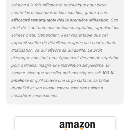
efficace】L'équipe de
solution à la fois efficace et nostalgique pour lutter
biologistes d'AMUFER a
contre les moustiques et les mouches, grâce à son
développé une ampoule
bleu-violet de 18 W plus
efficacité remarquable dès la première utilisation
. Son
puissante, couvrant une
bruit de ‘zap’ crée une ambiance agréable, rappelant les
zone pouvant atteindre
soirées d’été. Cependant, il est regrettable que cet
jusqu'à 100 m². Cet
appareil souffre de défaillances après une courte durée
insecte-tueur électrique
d’utilisation, ce qui affecte sa durabilité. Le bruit
bénéficie d'une
conception unique
électrique constant peut également devenir désagréable
utilisant une longueur
pour certains, malgré une installation simplissime. En
d'onde UVA comprise
somme, bien que son effet anti-moustiques soit
100 %
entre 330 et 420 nm,
amélioré
et qu’il couvre une large surface, sa faible
attirant efficacement les
moustiques, les
durabilité et son niveau sonore sont des points à
mouches, les mites et 3
considérer sérieusement.
612 autres espèces
d'insectes. 【Tests
conformes aux normes
européennes, durabilité
garantie】L'insecte-tueur
d'extérieur AMUFER a