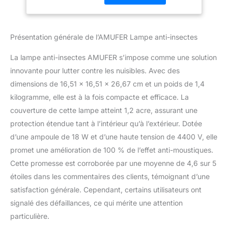
d'attraction lumineuse et
100% Amélioration
a fait l'objet de 22 368
Tueur d'Insectes
expériences
pour Chambre,
Présentation générale de l’AMUFER Lampe anti-insectes
d'électrocution sur des
Maison, Jardin,
moustiques. Avec une
Terrasse
La lampe anti-insectes AMUFER s’impose comme une solution
tension de 4 400 V, une
surface de grille
innovante pour lutter contre les nuisibles. Avec des
augmentée de 30 % et
dimensions de 16,51 x 16,51 x 26,67 cm et un poids de 1,4
une vitesse
kilogramme, elle est à la fois compacte et efficace. La
d'électrocution améliorée
couverture de cette lampe atteint 1,2 acre, assurant une
de 0,01 seconde à
chaque impact, son
protection étendue tant à l’intérieur qu’à l’extérieur. Dotée
système d'électrocution
d’une ampoule de 18 W et d’une haute tension de 4400 V, elle
à très haute tension et
promet une amélioration de 100 % de l’effet anti-moustiques.
haute fréquence ne
Cette promesse est corroborée par une moyenne de 4,6 sur 5
laisse aucune
étoiles dans les commentaires des clients, témoignant d’une
échappatoire aux
moustiques et autres
satisfaction générale. Cependant, certains utilisateurs ont
insectes. 【Couverture
signalé des défaillances, ce qui mérite une attention
de 100 m², piégeage
particulière.
efficace】L'équipe de