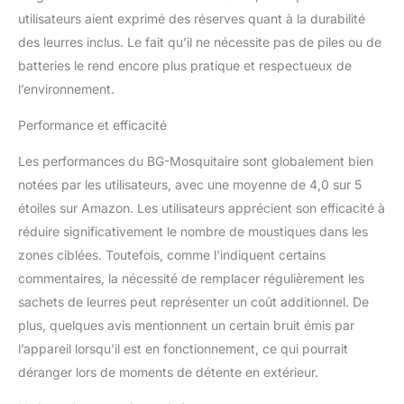
Extension : ce produit
utilisateurs aient exprimé des réserves quant à la durabilité
est efficace combiné
des leurres inclus. Le fait qu’il ne nécessite pas de piles ou de
avec le set BG-Booster et
batteries le rend encore plus pratique et respectueux de
CO2 ; le CO2 attire
l’environnement.
toutes les espèces de
moustiques, ce qui rend
Performance et efficacité
ce piège efficace contre
d'autres types de
Les performances du BG-Mosquitaire sont globalement bien
moustiques BIOGENTS:
notées par les utilisateurs, avec une moyenne de 4,0 sur 5
Nos produits gardent la
population de
étoiles sur Amazon. Les utilisateurs apprécient son efficacité à
moustiques sous
réduire significativement le nombre de moustiques dans les
contrôle ; combat les
zones ciblées. Toutefois, comme l’indiquent certains
moustiques de manière
commentaires, la nécessité de remplacer régulièrement les
écologique et sans
insecticides
sachets de leurres peut représenter un coût additionnel. De
plus, quelques avis mentionnent un certain bruit émis par
l’appareil lorsqu’il est en fonctionnement, ce qui pourrait
déranger lors de moments de détente en extérieur.