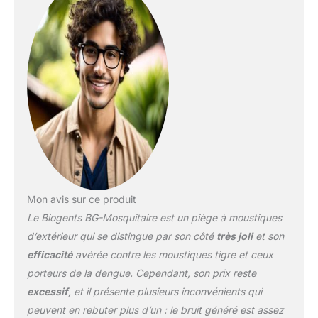
moustique tigre asiatique
et le moustique de la
fièvre jaune sont
porteurs de maladies
dangereuses telles que la
dengue, le zika, etc. Ce
piège a été développé
pour lutter contre ces
espèces Utilisation :
l'attrape-moustique doit
être placé à l'extérieur
dans un environnement
protégé, humide et
Mon avis sur ce produit
ombragé pour attraper
Le Biogents BG-Mosquitaire est un piège à moustiques
les moustiques avant
qu'ils n'atteignent la
d’extérieur qui se distingue par son côté
très joli
et son
terrasse ; une connexion
efficacité
avérée contre les moustiques tigre et ceux
électrique est nécessaire
porteurs de la dengue. Cependant, son prix reste
Extension : ce produit
excessif
, et il présente plusieurs inconvénients qui
est efficace combiné
avec le set BG-Booster et
peuvent en rebuter plus d’un : le bruit généré est assez