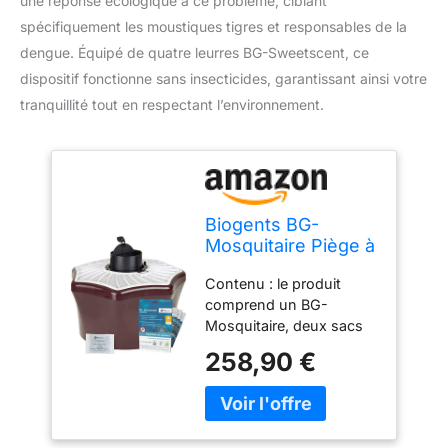
une réponse écologique à ce problème, ciblant
spécifiquement les moustiques tigres et responsables de la
dengue. Équipé de quatre leurres BG-Sweetscent, ce
dispositif fonctionne sans insecticides, garantissant ainsi votre
tranquillité tout en respectant l’environnement.
Biogents BG-
Mosquitaire Piège à
moustiques
Contenu : le produit
écologique
comprend un BG-
d'extérieur Contre
Mosquitaire, deux sacs
Les moustiques
de capture, une source
Tigre et Dengue
258,90 €
d'alimentation extérieure
avec 4 leurres BG-
et 4 leurres BG-
Sweetscent, sans
Sweetscent qui durent
insecticides
deux mois chacun ; le