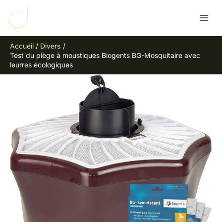
Aller
R
au
e
contenu
c
Accueil
Divers
h
Test du piège à moustiques Biogents BG-Mosquitaire avec
e
leurres écologiques
r
c
h
e
r