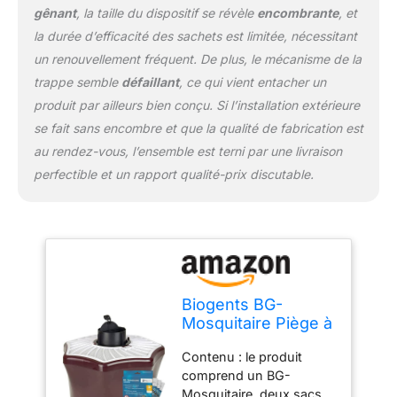
CO2 ; le CO2 attire
gênant
, la taille du dispositif se révèle
encombrante
, et
toutes les espèces de
la durée d’efficacité des sachets est limitée, nécessitant
moustiques, ce qui rend
un renouvellement fréquent. De plus, le mécanisme de la
ce piège efficace contre
d'autres types de
trappe semble
défaillant
, ce qui vient entacher un
moustiques BIOGENTS:
produit par ailleurs bien conçu. Si l’installation extérieure
Nos produits gardent la
se fait sans encombre et que la qualité de fabrication est
population de
au rendez-vous, l’ensemble est terni par une livraison
moustiques sous
contrôle ; combat les
perfectible et un rapport qualité-prix discutable.
moustiques de manière
écologique et sans
insecticides
Biogents BG-
Mosquitaire Piège à
moustiques
Contenu : le produit
écologique
comprend un BG-
d'extérieur Contre
Mosquitaire, deux sacs