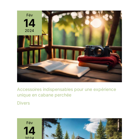
Fév
14
2024
Accessoires indispensables pour une expérience
unique en cabane perchée
Divers
Fév
14
2024