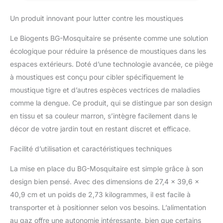
piège attrape les
moustiques à la
Un produit innovant pour lutter contre les moustiques
recherche de sang
Protection contre : le
Le Biogents BG-Mosquitaire se présente comme une solution
moustique tigre asiatique
écologique pour réduire la présence de moustiques dans les
et le moustique de la
espaces extérieurs. Doté d’une technologie avancée, ce piège
fièvre jaune sont
porteurs de maladies
à moustiques est conçu pour cibler spécifiquement le
dangereuses telles que la
moustique tigre et d’autres espèces vectrices de maladies
dengue, le zika, etc. Ce
comme la dengue. Ce produit, qui se distingue par son design
piège a été développé
en tissu et sa couleur marron, s’intègre facilement dans le
pour lutter contre ces
espèces Utilisation :
décor de votre jardin tout en restant discret et efficace.
l'attrape-moustique doit
être placé à l'extérieur
Facilité d’utilisation et caractéristiques techniques
dans un environnement
La mise en place du BG-Mosquitaire est simple grâce à son
protégé, humide et
ombragé pour attraper
design bien pensé. Avec des dimensions de 27,4 x 39,6 x
les moustiques avant
40,9 cm et un poids de 2,73 kilogrammes, il est facile à
qu'ils n'atteignent la
transporter et à positionner selon vos besoins. L’alimentation
terrasse ; une connexion
au gaz offre une autonomie intéressante, bien que certains
électrique est nécessaire