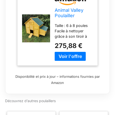
Animal Valley
Poulailler
Bassette 6 à 8
Taille : 6 à 8 poules
Poules Toit Vert,
Facile à nettoyer
Beige
grâce à son tiroir à
déjection en métal, sa
275,88 €
porte en façade et
son ouverture pour
pondoir
supplémentaire
Toiture en shingle
vert pour une meilleur
Disponibilité et prix à jour – informations fournies par
étanchéité. Bois de
Amazon
qualité : 12 mm
d’épaisseur
Equipement : 1
Découvrez d’autres poulaillers
pondoir avec 2
compartiments, 2
grands perchoirs, 2