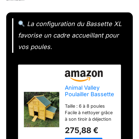
La configuration du Bassette XL
favorise un cadre accueillant pour
vos poules.
Animal Valley
Poulailler Bassette
6 à 8 Poules Toit
Taille : 6 à 8 poules
Vert, Beige
Facile à nettoyer grâce
à son tiroir à déjection
en métal, sa porte en
275,88 €
façade et son
ouverture pour pondoir