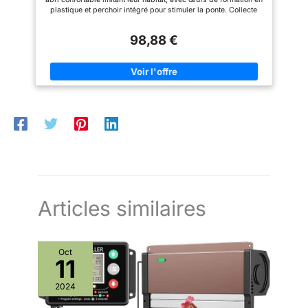
professionnels –
plastique et perchoir intégré pour stimuler la ponte. Collecte
automatique des œufs : le fond incliné fait rouler délicatement
les œufs vers un plateau protégé, évitant les bris et salissures,
98,88 €
pour des œufs propres et intacts chaque jour. Construction en
acier galvanisé robuste : résiste à la rouille, à l'humidité et à
l'usure, idéal pour une utilisation durable dans les poulaillers
et fermes. Montage rapide sans outil : trous pré-percés et vis
incluses, installation facile sur mur ou poteau à 45–50 cm de
hauteur, vos poules peuvent l'utiliser immédiatement.
Nettoyage simplifié : grille amovible, toit incliné et aérations
assurent une hygiène optimale et un entretien facile, parfait
pour les éleveurs exigeants.
Articles similaires
Oct
11
2024