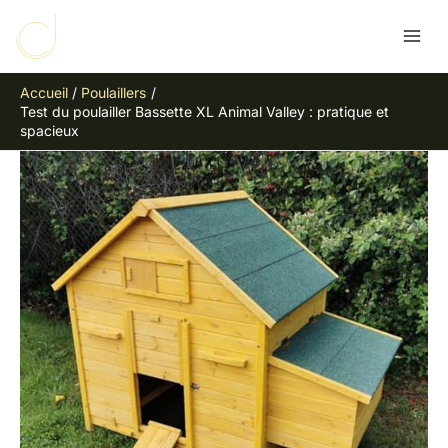
Aller
R
au
e
contenu
c
Accueil
Poulaillers
h
Test du poulailler Bassette XL Animal Valley : pratique et
e
spacieux
r
c
h
e
r