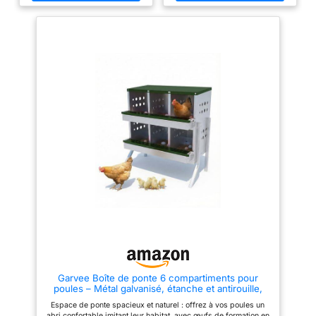
autour de votre enclos poulailler
utilisations : jouer, faire de
Offrez une partie ombragée et
l'exercice ou simplement garder
abritée à vos volailles et petits
vos poules en sécurité. Ce sera
animaux très facilement ! 1
le paradis de jeu parfait pour
bâche de fond de 296 x 196 cm
vos animaux !Construction
- 2 bâches de côtés de 190 x
durable : grâce à sa
108 cm - Fixations incluses
construction robuste en acier
galvanisé, le poulailler est
durable et fait pour durer.
Conception en maille : la
conception en maille du
poulailler aide à prévenir les
méfaits et les accidents
inattendus tout en permettant la
ventilation.
Garvee Boîte de ponte 6 compartiments pour
poules – Métal galvanisé, étanche et antirouille,
perchoir, ventilation, plateau de collecte, montage
Espace de ponte spacieux et naturel : offrez à vos poules un
murale ou sur pieds – Pour poulaillers
abri confortable imitant leur habitat, avec œufs de formation en