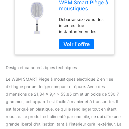
WBM Smart Piège à
moustiques
électrique 2 en 1,
Débarrassez-vous des
Lampe et Raquette,
insectes, tue
tapette à Mouches
instantanément les
électrique
moustiques. Raquette
Rechargeable par
d'insectes 2 en 1 et
USB pour la Maison
lampe anti-insectes,
et l'extérieur, Grille
mains libres. Vous vous
puissante à 3
débarrasserez
Couches, Maille de
Design et caractéristiques techniques
immédiatement des
sécurité
problèmes d'insectes
Le WBM SMART Piège à moustiques électrique 2 en 1 se
avec notre puissant
piège à insectes
distingue par un design compact et épuré. Avec des
électrique haute tension.
dimensions de 21,84 x 9,4 x 53,85 cm et un poids de 530,7
Batterie de 1200 mAh et
grammes, cet appareil est facile à manier et à transporter. Il
chargement USB rapide :
est fabriqué en plastique, ce qui le rend léger tout en étant
branchez sur n'importe
quel chargeur USB pour
robuste. Le produit est alimenté par une pile, ce qui offre une
charger cette tapette à
grande liberté d’utilisation, tant à l’intérieur qu’à l’extérieur. La
mouches à piles