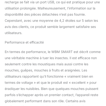
recharge se fait via un port USB, ce qui est pratique pour une
rapidement et
utilisation prolongée. Malheureusement, l’information sur la
efficacement, produit le
disponibilité des pièces détachées n’est pas fournie.
plus pratique, pas besoin
de changer la batterie.
Cependant, avec une moyenne de 4,2 étoiles sur 5 selon les
Lampe de piège
avis des clients, ce produit semble largement satisfaire ses
électrique intégrée :
utilisateurs.
lampe anti-moustiques
intégrée, il suffit de la
Performance et efficacité
mettre sur la base et de
l'allumer, les moustiques
En termes de performance, le WBM SMART est décrit comme
voleront vers elle et
une véritable machine à tuer les insectes. Il est efficace non
seront tués Selon les
seulement contre les moustiques mais aussi contre les
habitudes des
moustiques, utilisez des
mouches, guêpes, mouches à fruits et araignées. Les
perles de lumière violette
utilisateurs rapportent qu’il fonctionne « vraiment bien en
qui peuvent attirer les
termes de voltage » et que le produit est « excellent » pour
moustiques et tuer
éradiquer les nuisibles. Bien que quelques mouches puissent
efficacement les
moustiques. Facile à
parfois s’échapper après un premier contact, l’appareil reste
utiliser : ce zapper est
globalement performant dans son rôle. Certains avis
facile à nettoyer après