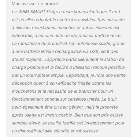
Lampe de piège
Mon avis sur ce produit
électrique intégrée :
Le WBM SMART Piège à moustiques électrique 2 en 1
lampe anti-moustiques
est un allié redoutable contre les nuisibles. Son efficacité
intégrée, il suffit de la
à éliminer moustiques, mouches et autres insectes est
mettre sur la base et de
l'allumer, les moustiques
indéniable, avec une note de 5/5 pour sa performance.
voleront vers elle et
La robustesse du produit et son autonomie solide, grâce
seront tués Selon les
à une batterie lithium rechargeable via USB, sont des
habitudes des
atouts majeurs. J’apprécie particulièrement la station de
moustiques, utilisez des
charge pratique et la facilité d’utilisation rendue possible
perles de lumière violette
qui peuvent attirer les
par un interrupteur simple. Cependant, je note une petite
moustiques et tuer
déception quant à son efficacité limitée contre les
efficacement les
moucherons et la nécessité de le brancher pour un
moustiques. Facile à
fonctionnement optimal sur certaines unités. Le bruit
utiliser : ce zapper est
facile à nettoyer après
peut également être un peu gênant, mais la propreté
utilisation, en raison de
après usage est irréprochable. Bien que son prix puisse
son design
sembler élevé, sa qualité justifie cet investissement pour
monocouche, ne sera
un dispositif qui allie sécurité et robustesse.
pas coincé à l'intérieur.