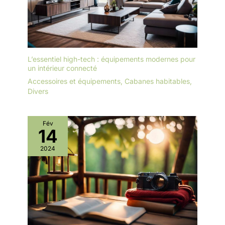
pièces peu éclairées, cette lampe convient également aux
Votre satisfaction est notre
balcons fermés, terrasses couvertes et vérandas. Elle peut
priorité.
aussi être utilisée dans une chambre. Si vous êtes sensible à la
lumière ou aux bruits de capture des insectes, nous vous
recommandons de choisir son emplacement en conséquence.
L’essentiel high-tech : équipements modernes pour
un intérieur connecté
Accessoires et équipements
,
Cabanes habitables
,
Divers
Fév
14
2024