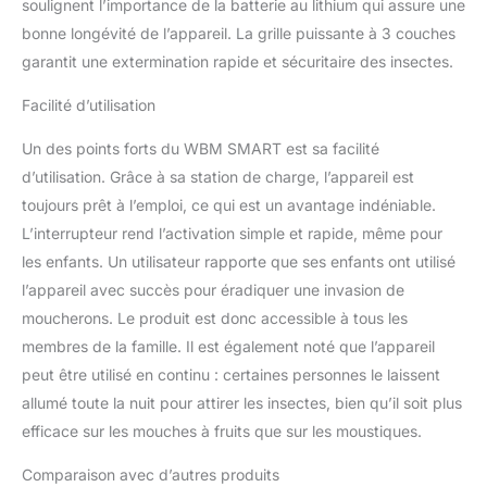
soulignent l’importance de la batterie au lithium qui assure une
utilisation, en raison de
bonne longévité de l’appareil. La grille puissante à 3 couches
son design
monocouche, ne sera
garantit une extermination rapide et sécuritaire des insectes.
pas coincé à l'intérieur.
Largement utilisé pour la
Facilité d’utilisation
maison, la cuisine, la
Un des points forts du WBM SMART est sa facilité
terrasse, l'extérieur, le
camping, le barbecue. La
d’utilisation. Grâce à sa station de charge, l’appareil est
satisfaction du client est
toujours prêt à l’emploi, ce qui est un avantage indéniable.
notre première priorité si
L’interrupteur rend l’activation simple et rapide, même pour
vous pensez que notre
les enfants. Un utilisateur rapporte que ses enfants ont utilisé
produit n'est pas pour
vous ou si vous n'êtes
l’appareil avec succès pour éradiquer une invasion de
pas satisfait de la
moucherons. Le produit est donc accessible à tous les
performance de notre
membres de la famille. Il est également noté que l’appareil
produit. Nous vous
peut être utilisé en continu : certaines personnes le laissent
rembourserons à 100 %
sous 30 jours.
allumé toute la nuit pour attirer les insectes, bien qu’il soit plus
efficace sur les mouches à fruits que sur les moustiques.
Comparaison avec d’autres produits