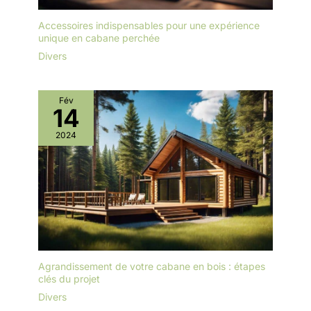
Accessoires indispensables pour une expérience
unique en cabane perchée
Divers
Fév
14
2024
Agrandissement de votre cabane en bois : étapes
clés du projet
Divers