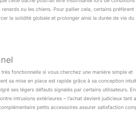
ue cette bâche pourrait être insuffisante lors de conditions
enards ou les chiens. Pour pallier cela, certains préfèrent
cer la solidité globale et prolonger ainsi la durée de vie du
nnel
très fonctionnelle si vous cherchez une manière simple et
ement sa mise en place est rapide grâce à sa conception intui
gré ses légers défauts signalés par certains utilisateurs. En
ontre intrusions extérieures – l’achat devient judicieux tant 
 complémentaire petits accessoires assurer satisfaction com