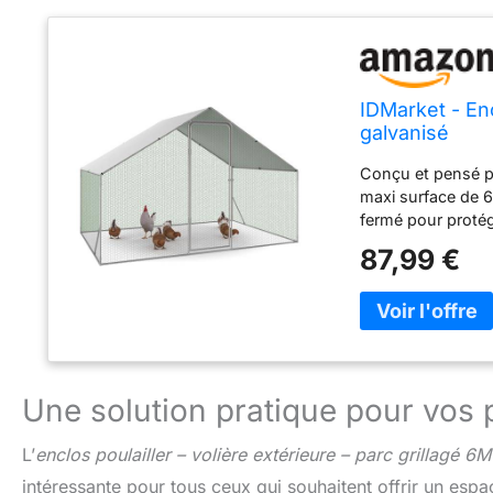
IDMarket - Enc
galvanisé
Conçu et pensé pa
maxi surface de 6
fermé pour protég
c'est l'habitat id
87,99 €
anti-UV, cette vo
structure : 19 mm
Une solution pratique pour vos 
L’
enclos poulailler – volière extérieure – parc grillagé 6M
intéressante pour tous ceux qui souhaitent offrir un esp