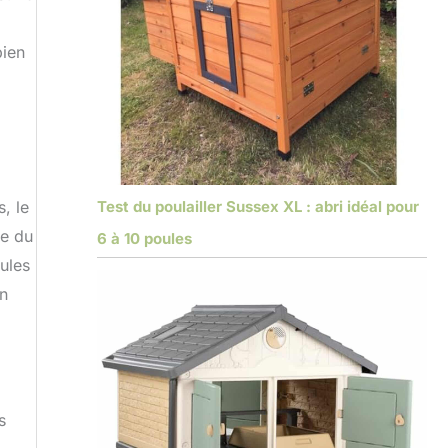
bien
Test du poulailler Sussex XL : abri idéal pour
, le
se du
6 à 10 poules
ules
en
s