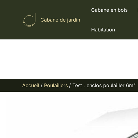
Aller
Cabane en bois
au
Cabane de jardin
contenu
Habitation
Accueil
Poulaillers
Test : enclos poulailler 6m²