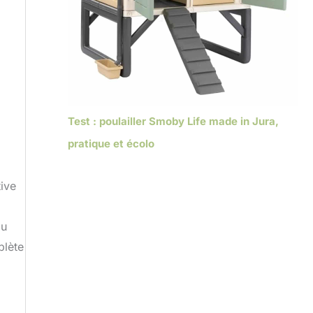
Test : poulailler Smoby Life made in Jura,
pratique et écolo
tive
au
plète