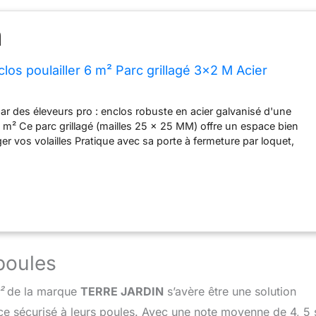
los poulailler 6 m² Parc grillagé 3x2 M Acier
r des éleveurs pro : enclos robuste en acier galvanisé d'une
 m² Ce parc grillagé (mailles 25 x 25 MM) offre un espace bien
er vos volailles Pratique avec sa porte à fermeture par loquet,
éal pour 3 à 4 poules ! Équipé d'une bâche de toit waterproof et
lière offre une partie ombragée optimale Diamètre des tubes de la
. Longueur 3 x largeur 2 x hauteur 2 m
poules
²
de la marque
TERRE JARDIN
s’avère être une solution
ace sécurisé à leurs poules. Avec une note moyenne de 4, 5 