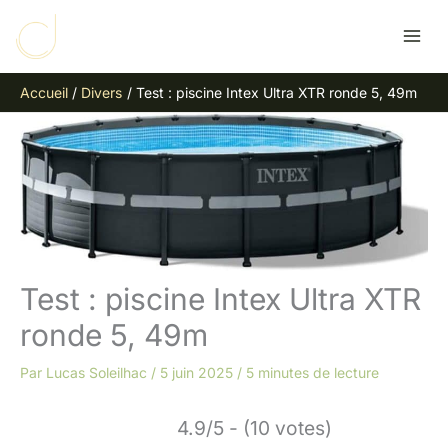
Aller
R
au
e
contenu
c
Accueil
Divers
Test : piscine Intex Ultra XTR ronde 5, 49m
h
e
r
c
h
e
r
Test : piscine Intex Ultra XTR
ronde 5, 49m
Par
Lucas Soleilhac
/
5 juin 2025
/
5 minutes de lecture
4.9/5 - (10 votes)