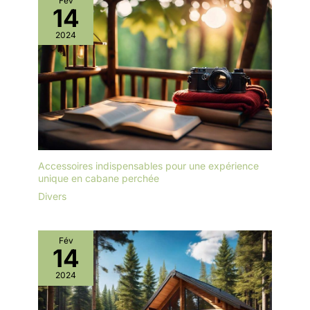
Fév
14
2024
Accessoires indispensables pour une expérience
unique en cabane perchée
Divers
Fév
14
2024