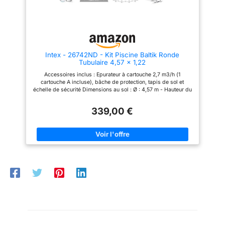
pièces détachées et
accessoires compatibles
disponibles.
Intex - 26742ND - Kit Piscine Baltik Ronde
Tubulaire 4,57 x 1,22
Accessoires inclus : Epurateur à cartouche 2,7 m3/h (1
cartouche A incluse), bâche de protection, tapis de sol et
échelle de sécurité Dimensions au sol : Ø : 4,57 m - Hauteur du
fil d'eau 1,07m Bassin haute qualité : liner triple épaisseur et
tubes anticorrosion Montage facile : s'installe en 45 minutes
339,00 €
Capacité : 16,8 m3