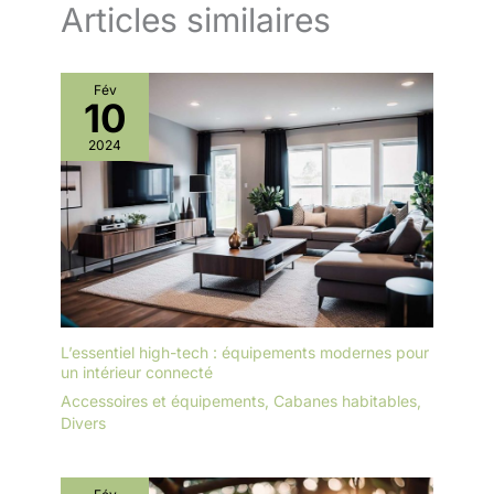
Articles similaires
Fév
10
2024
L’essentiel high-tech : équipements modernes pour
un intérieur connecté
Accessoires et équipements
,
Cabanes habitables
,
Divers