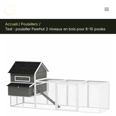
Aller
R
au
e
contenu
c
Accueil
Poulaillers
h
Test : poulailler PawHut 2 niveaux en bois pour 8-10 poules
e
r
c
h
e
r