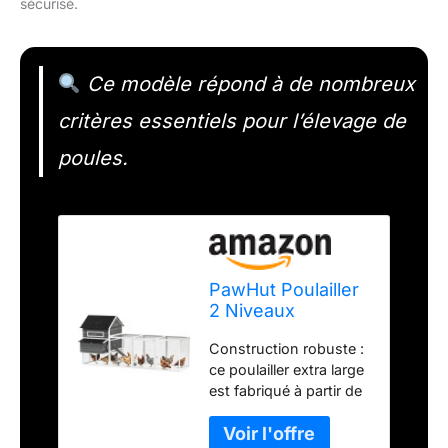
sécurisé.
Ce modèle répond à de nombreux
critères essentiels pour l’élevage de
poules.
PawHut Poulailler
2 Niveaux
Poulailler avec
Construction robuste :
nichoir, enclos
ce poulailler extra large
pour volailles
est fabriqué à partir de
Enclos pour 8-10
bois de sapin robuste
Poules Parc avec
et est traité avec une
Plateau, Bois de