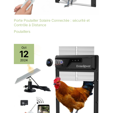
Porte Poulailler Solaire Connectée : sécurité et
Contrôle à Distance
Poulaillers
Oct
12
2024