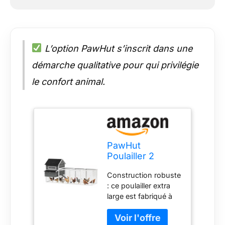
L’option PawHut s’inscrit dans une
démarche qualitative pour qui privilégie
le confort animal.
PawHut
Poulailler 2
Niveaux
Construction robuste
Poulailler avec
: ce poulailler extra
nichoir, enclos
large est fabriqué à
pour volailles
partir de bois de
Enclos pour 8-10
sapin robuste et est
Poules Parc