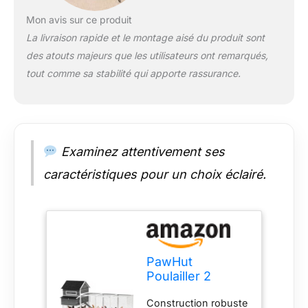
race. Accès facile et
Mon avis sur ce produit
sécurité : une rampe
La livraison rapide et le montage aisé du produit sont
d'accès facile permet
des atouts majeurs que les utilisateurs ont remarqués,
aux poules d'accéder
librement afin qu'elles
tout comme sa stabilité qui apporte rassurance.
puissent marcher
librement tout au
long de la journée.
Avec des portes
verrouillables et une
Examinez attentivement ses
grille métallique
robuste, le poulailler
caractéristiques pour un choix éclairé.
offre une protection
contre les prédateurs
la nuit et maintient les
poules en sécurité.
Nettoyage facile :
grâce à un plateau
PawHut
extensible pour
Poulailler 2
collecter les
Niveaux
déjections et les
Construction robuste
Poulailler avec