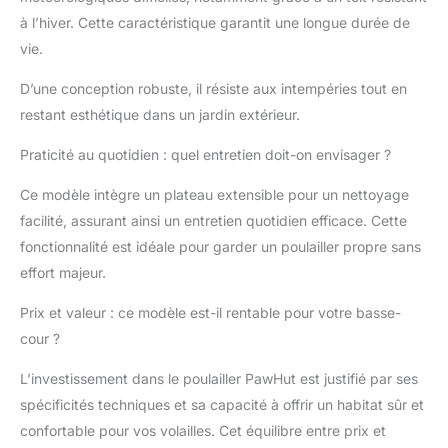
aux poules d'accéder
à l’hiver. Cette caractéristique garantit une longue durée de
librement afin qu'elles
vie.
puissent marcher
librement tout au long
D’une conception robuste, il résiste aux intempéries tout en
de la journée. Avec des
restant esthétique dans un jardin extérieur.
portes verrouillables et
une grille métallique
Praticité au quotidien : quel entretien doit-on envisager ?
robuste, le poulailler
offre une protection
Ce modèle intègre un plateau extensible pour un nettoyage
contre les prédateurs la
facilité, assurant ainsi un entretien quotidien efficace. Cette
nuit et maintient les
fonctionnalité est idéale pour garder un poulailler propre sans
poules en sécurité.
Nettoyage facile : grâce
effort majeur.
à un plateau extensible
Prix et valeur : ce modèle est-il rentable pour votre basse-
pour collecter les
déjections et les
cour ?
déchets, ce poulailler
est facile à nettoyer.
L’investissement dans le poulailler PawHut est justifié par ses
Deux fenêtres
spécificités techniques et sa capacité à offrir un habitat sûr et
coulissantes assurent
confortable pour vos volailles. Cet équilibre entre prix et
une circulation d'air