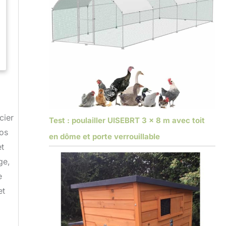
cier
Test : poulailler UISEBRT 3 x 8 m avec toit
los
en dôme et porte verrouillable
et
ge,
e
et