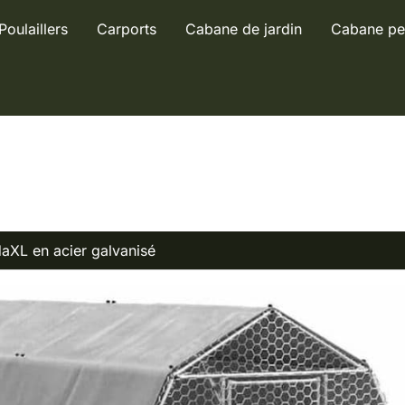
Poulaillers
Carports
Cabane de jardin
Cabane pe
idaXL en acier galvanisé