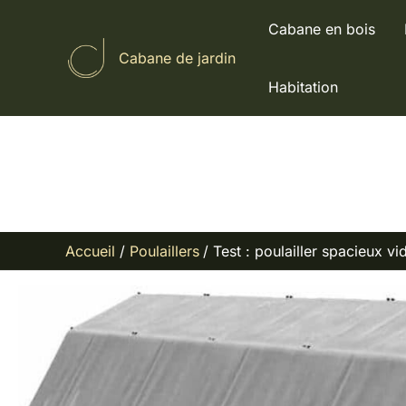
Aller
Cabane en bois
au
Cabane de jardin
contenu
Habitation
Accueil
Poulaillers
Test : poulailler spacieux v