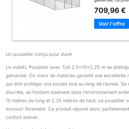
rouille, offrant u
709,96 €
:】 le toit résista
de garder le poulai
【Conception en ma
protection contre
gardant vos poulet
accessible est do
nourrir et d'inter
Un poulailler conçu pour durer
indésirables d'entr
Le vidaXL Poulailler avec Toit 2,5x10x2,25 m se distingue
galvanisé. Ce choix de matériau garantit une excellente r
qui doit protéger vos poules tout au long de l’année. S
discrète, se fondant aisément dans l’environnement exté
10 mètres de long et 2,25 mètres de haut, ce poulailler
mouvoir librement. Ce produit répond donc parfaitement au
confort animal.