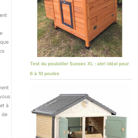
ent
Ce
ique
os
Test du poulailler Sussex XL : abri idéal pour
6 à 10 poules
ment
 vous
et à
e de