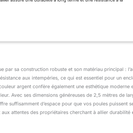
n environnement sécurisé pour vos poulets. 【Toit résistant à l'eau
nt à l'eau protège vos poules du soleil et de la pluie, ce qui permet
ller sec et d'offrir une protection fiable à vos poules.
ille :】 le fil à mailles hexagonales offre une excellente
 les prédateurs tout en permettant une bonne ventilation,
s en sécurité et à l'aise. 【Accès pratique :】 ce poulailler
té d'une porte verrouillable qui vous permet de nettoyer, de
agir facilement avec vos poulets tout en empêchant les intrus
er, vous offrant ainsi une tranquillité d'esprit totale.
 par sa construction robuste et son matériau principal : l’a
ésistance aux intempéries, ce qui est essentiel pour un enc
a couleur argent confère également une esthétique moderne 
rieur. Avec ses dimensions généreuses de 2,5 mètres de lar
 offre suffisamment d’espace pour que vos poules puissent s
x attentes des propriétaires cherchant à allier durabilité 