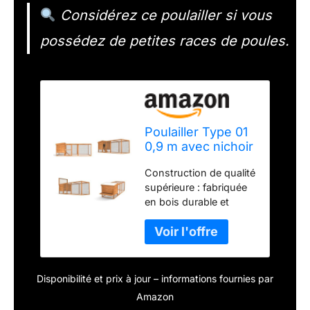
Considérez ce poulailler si vous
possédez de petites races de poules.
Poulailler Type 01
0,9 m avec nichoir
Double
Construction de qualité
supérieure : fabriquée
en bois durable et
conçue pour résister
aux éléments, assurant
longévité et stabilité.
Espace de vie spacieux
: offre suffisamment
Disponibilité et prix à jour – informations fournies par
d'espace pour que vos
Amazon
poules puissent se