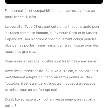
déplacer et se percher
confortablement,
Fonctionnalités et compatibilité : pour quelles espèces ce
favorisant un
poulailler est-il idéal ?
environnement
heureux et sain. Enclos
Le poulailler Type 01 est particulièrement recommandé pour
sécurisé : équipé d'une
les races comme le Bantam, le Plymouth Rock et le Sussex.
clôture en treillis
métallique robuste
Cependant, son nichoir est spécifiquement conçu pour les
pour éloigner les
plus petites poules naines, limitant ainsi son usage pour des
prédateurs, protégeant
races plus grandes.
votre troupeau jour et
nuit. Accès pratique :
Dimensions et espace : quelles sont les limites à envisager ?
dispose de plusieurs
portes pour un accès
Avec des dimensions de 152 x 62 x 112 cm, le poulailler est
facile au nettoyage, à la
parfaitement adapté pour accueillir trois poules adultes.
collecte des œufs et
Toutefois, il est essentiel qu’elles aient accès à un espace
pour répondre aux
besoins de vos poules
extérieur pour un confort optimal.
sans effort. Ventilation
et lumière : conçu avec
Durabilité et matériaux : votre investissement en vaut-il la
une ventilation
peine ?