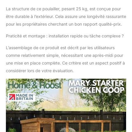
adéquate pour
maintenir un flux d'air
La structure de ce poulailler, pesant 25 kg, est conçue pour
optimal et une lumière
être durable à l’extérieur. Cela assure une longévité rassurante
naturelle, favorisant
pour les propriétaires cherchant un bon rapport qualité-prix.
une atmosphère
fraîche et aérée à
Praticité et montage : installation rapide ou tâche complexe ?
l'intérieur. Conception
surélevée : les pieds
L’assemblage de ce produit est décrit par les utilisateurs
surélevés offrent une
comme relativement simple, nécessitant une après-midi pour
protection contre
une mise en place complète. Ce critère est un aspect positif à
l'humidité et les
parasites tout en
considérer lors de votre évaluation.
permettant un
nettoyage facile en
dessous. Design
charmant : son
esthétique rustique
ajoute une touche de
charme à votre espace
extérieur, complétant
n'importe quel jardin ou
arrière-cour. Utilisation