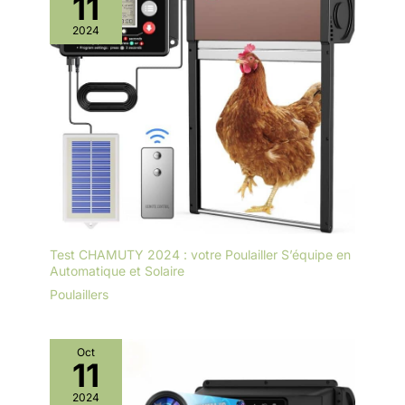
11
AVEC UNE GRANDE AIRE
D'ÉPARPILLEMENT – Avec une
2024
surface d'éparpillage d'environ
1,3 m², l'enclos à poules offre
suffisamment d'espace pour
gratter, picorer et se déplacer.
Le poulailler peut être monté de
manière flexible sous forme
d'unité compacte ou avec un
enclos agrandi en forme de L.
Idéal comme enclos pour petits
animaux tels que poules,
cailles, lapins ou cochons
d'Inde, il s'adapte parfaitement
à différentes tailles de jardin.
Test CHAMUTY 2024 : votre Poulailler S’équipe en
Automatique et Solaire
Poulaillers
Oct
11
2024