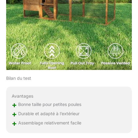
polyvalente : idéal pour
les troupeaux de petite
à moyenne taille, ce
poulailler est parfait
pour les amateurs, les
propriétaires de fermes
ou toute personne
cherchant à offrir un
foyer sûr et confortable
à leurs poules.
Bilan du test
Avantages
+
Bonne taille pour petites poules
+
Durable et adapté à l’extérieur
+
Assemblage relativement facile