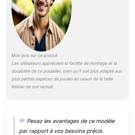
équipé d'une clôture
en treillis métallique
robuste pour éloigner
les prédateurs,
protégeant votre
troupeau jour et nuit.
Accès pratique :
dispose de plusieurs
portes pour un accès
Mon avis sur ce produit
facile au nettoyage, à
Les utilisateurs apprécient la facilité de montage et la
la collecte des œufs
durabilité de ce poulailler, bien qu’il soit plus adapté aux
et pour répondre aux
besoins de vos
plus petites espèces de poules en raison de la taille
poules sans effort.
limitée de son nichoir.
Ventilation et lumière
: conçu avec une
ventilation adéquate
pour maintenir un
flux d'air optimal et
Pesez les avantages de ce modèle
une lumière naturelle,
favorisant une
par rapport à vos besoins précis.
atmosphère fraîche