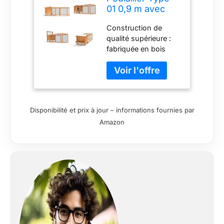
01 0,9 m avec
nichoir Double
Construction de
qualité supérieure :
fabriquée en bois
durable et conçue
pour résister aux
éléments, assurant
longévité et stabilité.
Espace de vie
Disponibilité et prix à jour – informations fournies par
spacieux : offre
Amazon
suffisamment
d'espace pour que
vos poules puissent
se déplacer et se
percher
confortablement,
favorisant un
environnement
heureux et sain.
Enclos sécurisé :