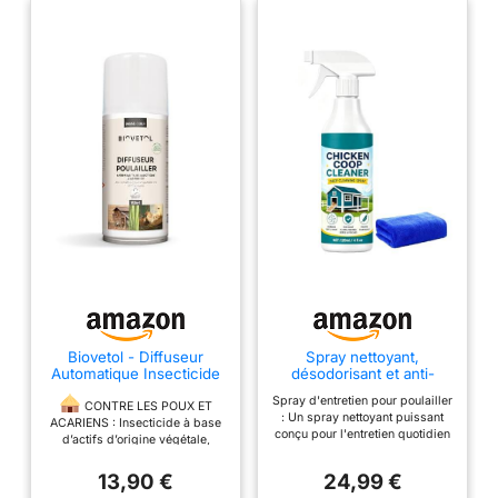
Biovetol - Diffuseur
Spray nettoyant,
Automatique Insecticide
désodorisant et anti-
Poulailler – Tue Les
odeurs pour poulailler 120
Spray d'entretien pour poulailler
Insectes Volants,
ml (1Pcs)
​ CONTRE LES POUX ET
: Un spray nettoyant puissant
rampants, Les œufs et
ACARIENS : Insecticide à base
conçu pour l'entretien quotidien
Larves –Poulailler de 15
d’actifs d’origine végétale,
des volailles. Permet d'éliminer
m² – Action jusqu'à 4
destiné au traitement de fond du
les saletés tenaces, de réduire
Mois - Actifs d'origines
poulailler en cas d’infestation
13,90 €
24,99 €
les odeurs persistantes et de
naturels – 150ml
par acariens, araignées, blattes,