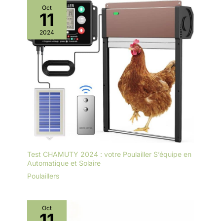
Oct
11
2024
Test CHAMUTY 2024 : votre Poulailler S’équipe en
Automatique et Solaire
Poulaillers
Oct
11