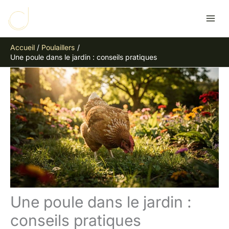
Aller
R
au
e
contenu
c
Accueil
Poulaillers
h
Une poule dans le jardin : conseils pratiques
e
r
c
h
e
r
Une poule dans le jardin :
conseils pratiques