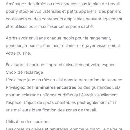
qui cache entièrement les supports une fois l'étagère installée.
Aménagez des tiroirs ou des espaces sous le plan de travail
Résultat: un design épuré et moderne sans vis ni trous
apparents sur la face avant. Les étagères semblent flotter sur
pour y stocker vos ustensiles et petits appareils. Des paniers
le mur pour un rendu esthétique et élégant. 【Installation Facile
en 5 Étapes】 Montage simple avec les outils standards:
coulissants ou des conteneurs empilables peuvent également
perceuse électrique, marteau et tournevis cruciforme.
être utilisés pour maximiser cet espace caché.
Instructions illustrées incluses. Étape 1: Assembler le support.
Étape 2: Percer les trous. Étape 3: Insérer les chevilles. Étape
4: Fixer le support au mur. Étape 5: Glisser l'étagère sur le
Après avoir envisagé chaque recoin pour le rangement,
support. 【Utilisation Polyvalente Multi-Pièces】 Étagères
murales adaptées à toutes les pièces de la maison: cuisine
penchons-nous sur comment éclairer et égayer visuellement
(épices, bocaux), salon (décoration, cadres photos), chambre
votre cuisine.
(livres, réveil), salle de bain (serviettes, produits), bureau
(fournitures) et atelier (outils, accessoires). Finition noire mate
qui s'intègre à tous les styles d'intérieur.
Éclairage et couleurs : agrandir visuellement votre espace
Choix de l’éclairage
L’éclairage joue un rôle crucial dans la perception de l’espace.
Privilégiez des
luminaires encastrés
ou des guirlandes LED
pour un éclairage uniforme et diffus qui élargit visuellement
l’espace. L’ajout de spots orientables peut également offrir
une meilleure identification des zones de travail.
Utilisation des couleurs
Des couleurs claires et naturelles, comme le blanc, le beige ou