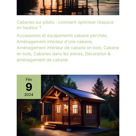
Cabanes sur pilotis : comment optimiser l’espace
en hauteur ?
Accessoires et équipements cabane perchée
,
Aménagement intérieur d'une cabane
,
Aménagement intérieur de cabane en bois
,
Cabane
en bois
,
Cabanes dans les arbres
,
Décoration &
aménagement de cabane
Fév
9
2024