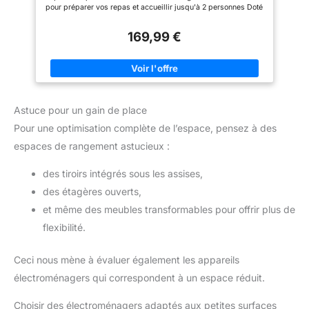
frein : déplacez facilement l'ilot
pour préparer vos repas et accueillir jusqu'à 2 personnes Doté
et fixez-le fermement une fois
d'un casserolier composé de 6 tiroirs permettant de maximiser
en place. Utilisable comme plan
le rangement ! Stable et robuste - Structure en PB épaisseur 1,5
de travail, bar à petit-déjeuner
169,99 €
cm - Plateau épaisseur 3 cm Dimensions globales : Longueur
ou espace de rangement
120 cm x largeur 70 cm x Hauteur 90 cm
supplémentaire, il apporte une
grande flexibilité à votre
cuisine.
Astuce pour un gain de place
Pour une optimisation complète de l’espace, pensez à des
espaces de rangement astucieux :
des tiroirs intégrés sous les assises,
des étagères ouverts,
et même des meubles transformables pour offrir plus de
flexibilité.
Ceci nous mène à évaluer également les appareils
électroménagers qui correspondent à un espace réduit.
Choisir des électroménagers adaptés aux petites surfaces