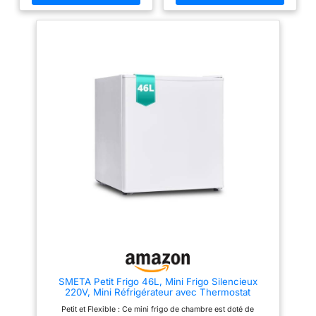
porte réversible, ce mini
de l'espace sans perdre en
réfrigérateur s'adapte
fonctionnalité. 【7 RÉGLAGES
facilement à la configuration de
DE TEMPÉRATURE】Ce petit
votre cuisine, qu'il s'ouvre par
frigo est doté d'un thermostat
la gauche ou par la droite, et
réglable manuellement de 1 à
s'intègre ainsi en toute
8°C sur 7 niveaux. Il conserve
flexibilité à tous les
parfaitement les boissons, les
environnements. Système de
produits laitiers et les aliments
contrôle précis de la
frais. Il comporte également un
température: La plage de
petit compartiment congélateur
réglage de la température du
pour un refroidissement rapide,
mini frigo s'étend de 0 à 10 °C,
mais il n'est pas adapté à la
avec 6 niveaux de réglage, ce
conservation des glaçons ou
qui vous permet de trouver
des crèmes glacées.
facilement la température de
【ÉCONOMISER d'ÉNERGIE ET
conservation optimale en
SILENCE】Ce mini refrigerateur
fonction des besoins de chaque
est équipé d'un compresseur
aliment. Fonctionnement
haute performance, d'un
silencieux: Avec un niveau
refroidissement direct et d'un
sonore de seulement 39 dB, le
réfrigérant R600A respectueux
mini frigo de chambre
de l'environnement
fonctionne de manière quasi
(consommation de seulement
silencieuse, ce qui le rend idéal
0.19 kWh/jour). Si vous
pour une installation dans des
souhaitez un petit réfrigérateur
environnements calmes tels que
dans votre chambre ou votre
les chambres ou les bureaux,
bureau, il sera idéal pour vous.
SMETA Petit Frigo 46L, Mini Frigo Silencieux
garantissant ainsi une vie sans
【PORTE RÉVERSIBLE】Grâce à
220V, Mini Réfrigérateur avec Thermostat
perturbations. Performances
ses charnières de porte
Réglable, Porte Réversible, pour Chambre,
écologiques et économiques:
réversibles et à ses pieds
Petit et Flexible : Ce mini frigo de chambre est doté de
Bureau, Blanc
Classé en classe énergétique E,
réglables, ce petit réfrigérateur