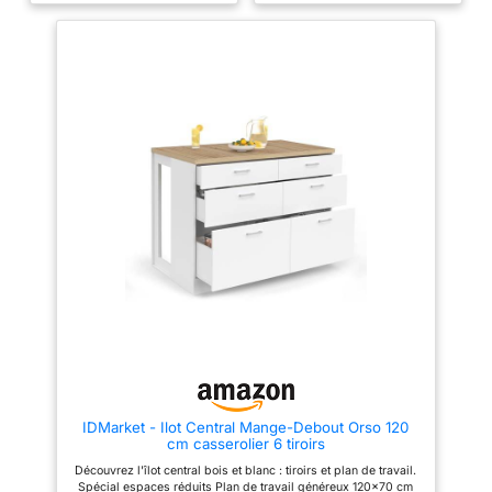
aux rayures et très facile à
grand placard, étagères
nettoyer. Les salissures
latérales, espace pour y glisser
s'éliminent simplement avec un
des tabourets Dimensions
chiffon humide. Aussi beau que
globales : Longueur 120 cm x
le bois véritable, il est bien plus
largeur 70 cm x Hauteur 90 cm
pratique au quotidien et
convient parfaitement à la
cuisine et à la salle à manger.
【Système de rangement
astucieux】L'avant dispose de
4 grands tiroirs et d'une étagère
réglable ; l'arrière comporte un
autre tiroir et des compartiments
séparés. Ustensiles, épices et
petits appareils
électroménagers y trouvent leur
place, bien classés et toujours à
portée de main. 【Ferrures
métalliques de haute qualité】
Poignées métalliques solides et
charnières haut de gamme
assurent un fonctionnement
fluide et une longue durée de
vie. Deux roulettes à frein
complètent la structure pour le
IDMarket - Ilot Central Mange-Debout Orso 120
déplacer ou le fixer à votre
cm casserolier 6 tiroirs
guise. 【Mobilité et stabilité
combinées】Deux des quatre
Découvrez l'îlot central bois et blanc : tiroirs et plan de travail.
roulettes sont équipées d'un
Spécial espaces réduits Plan de travail généreux 120x70 cm