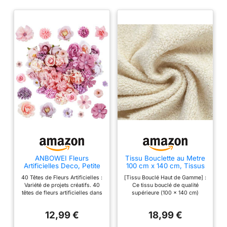
ANBOWEI Fleurs
Tissu Bouclette au Metre
Artificielles Deco, Petite
100 cm x 140 cm, Tissus
Têtes de Fleur en Tissu
au Metre
40 Têtes de Fleurs Artificielles :
[Tissu Bouclé Haut de Gamme] :
40 Pièces
D'ameublement, Tissus à
Variété de projets créatifs. 40
Ce tissu bouclé de qualité
Coudre, Tissu Uni,
têtes de fleurs artificielles dans
supérieure (100 x 140 cm)
Textile Deco pour
des tons rose, violet et pastel (2
séduit par son toucher doux et
Coussin Canape Sofa
à 5 cm), y compris des roses,
moelleux qui rappelle la laine
Housse Mobilier, Beige
12,99 €
18,99 €
des pivoines, des fleurs porte-
d’agneau. Sa surface texturée
bonheur et des fleurs de
offre un confort exceptionnel,