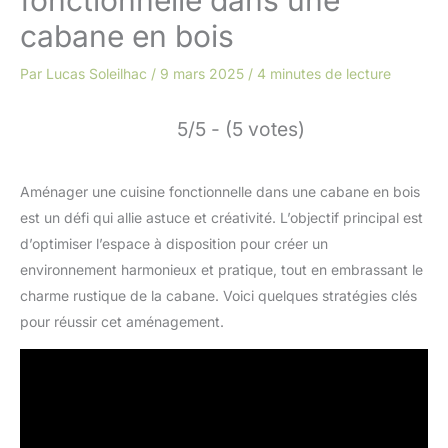
cabane en bois
Par
Lucas Soleilhac
/
9 mars 2025
/
4 minutes de lecture
5/5 - (5 votes)
Aménager une cuisine fonctionnelle dans une cabane en bois
est un défi qui allie astuce et créativité. L’objectif principal est
d’optimiser l’espace à disposition pour créer un
environnement harmonieux et pratique, tout en embrassant le
charme rustique de la cabane. Voici quelques stratégies clés
pour réussir cet aménagement.