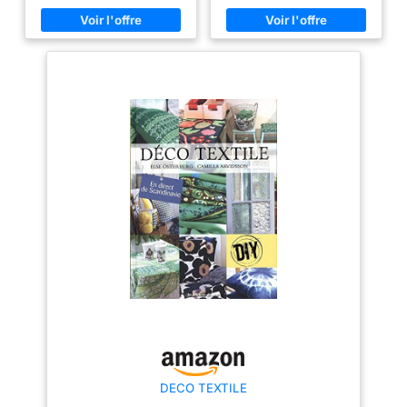
prunier. Parfait pour la
parfait pour vos projets de
décoration de fleurs à disperser
couture personnalisés ou le
ou les arrangements en filigrane
rembourrage de meubles. Que
Matériaux : Têtes de fleurs
vous soyez débutant ou expert,
durables et réalistes, élégance
ce tissu d’ameublement résiste
naturelle. Fabriqué en tissu de
à la déformation, se coupe et se
soie doux et en plastique
coud facilement, pour un rendu
flexible. Les fleurs en tissu à
professionnel sans plis
coudre sont infroissables et très
[Utilisation Polyvalente] : Ce
réalistes Détails de la Fleur :
tissu au mètre polyvalent est le
Têtes de fleurs artificielles
choix idéal pour retaper un
sculptées à la main avec des
canapé, créer des taies
bourgeons en trois dimensions,
d'oreiller douillettes, des
des pétales légèrement ondulés
couvre-lits ou des accessoires
et des dégradés de couleurs
tendance (sacs, pochettes).
vives. Fausses fleurs qui ne se
Grâce à ses dimensions
décolorent jamais. Vous pouvez
généreuses de 100 cm x 140
les utiliser pour différents
cm, il convient aussi au
projets d'artisanat tels que le
rembourrage de chaises et à la
scrapbooking, la fabrication de
fabrication de coussins pour
cartes, la décoration de cadres
animaux. Sa manipulation aisée
photo, les décorations florales
en fait le tissu de loisirs créatifs
pour les mariages, les
préféré des passionnés de DIY
accessoires de couronne
[Résistant & Facile d’Entretien] :
Flexibilité DIY : Facile à utiliser.
Conçu pour durer, ce tissu
Avec mini tiges creuses pour
bouclé résistant est très
les applications de couture ou
résistant à l'abrasion et
de couture. Idéal pour les fleurs
supporte parfaitement les
DECO TEXTILE
artificielles pour le bricolage –
contraintes du quotidien
que ce soit des couronnes, des
(assises, frottements). Il