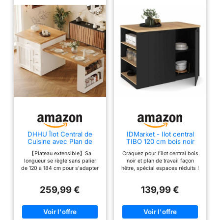
DHHU Îlot Central de
IDMarket - Ilot central
Cuisine avec Plan de
TIBO 120 cm bois noir
Travail Extensible de 120
avec plan de travail façon
【Plateau extensible】Sa
Craquez pour l'îlot central bois
à 184 cm, Table de Bar
hêtre
longueur se règle sans palier
noir et plan de travail façon
avec Rangement, 5
de 120 à 184 cm pour s'adapter
hêtre, spécial espaces réduits !
Tiroirs, 6 étagères, pour
à tous les espaces. Aucun outil
Plan de travail d'une longueur
4 à 6 Personnes, Salle à
n'est nécessaire pour l'étendre
de 120x70 cm pour préparer
Manger, Blanc
259,99 €
139,99 €
ou le rétracter rapidement selon
vos repas. Multiples espaces
vos besoins. 【Plateau aspect
de rangement Multifonction :
bois : facile d'entretien et
ilot, table de bar et rangements
résistant】Ce plateau au rendu
pratiques et fonctionnels ! Doté
bois est esthétique, résistant
de nombreux rangements :