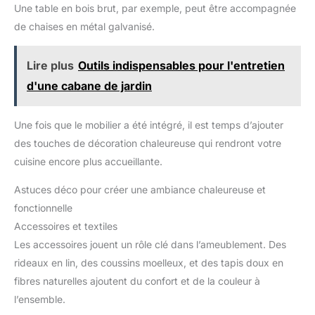
Les pièces numérotées et les instructions illustrées facilitent le
Une table en bois brut, par exemple, peut être accompagnée
montage ce cette armoire. Le plus difficile est peut-être de
de chaises en métal galvanisé.
décider où la placer ! Dans la chambre ou le salon ?
Lire plus
Outils indispensables pour l'entretien
d'une cabane de jardin
Une fois que le mobilier a été intégré, il est temps d’ajouter
des touches de décoration chaleureuse qui rendront votre
cuisine encore plus accueillante.
Astuces déco pour créer une ambiance chaleureuse et
fonctionnelle
Accessoires et textiles
Les accessoires jouent un rôle clé dans l’ameublement. Des
rideaux en lin, des coussins moelleux, et des tapis doux en
fibres naturelles ajoutent du confort et de la couleur à
l’ensemble.