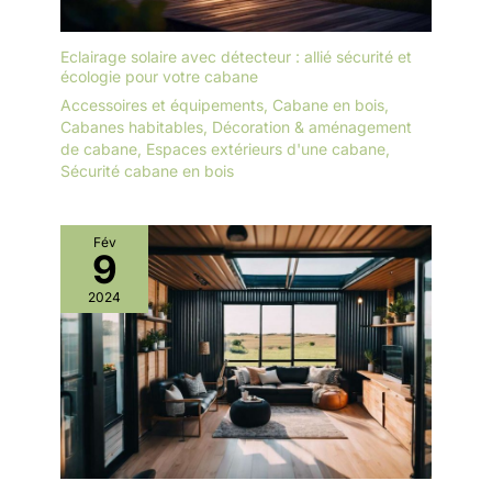
Eclairage solaire avec détecteur : allié sécurité et
écologie pour votre cabane
Accessoires et équipements
,
Cabane en bois
,
Cabanes habitables
,
Décoration & aménagement
de cabane
,
Espaces extérieurs d'une cabane
,
Sécurité cabane en bois
Fév
9
2024