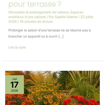
pour terrasse ?
Décoration & aménagement de cabane
,
Espaces
extérieurs d'une cabane
/ Par
Sophie Valeine
/
22 juillet
2026
/
19 minutes de lecture
Prolonger la saison d’une terrasse ne se résume pas à
brancher un appareil ou à ouvrir […]
Lire la suite
Plantes
Juil
17
à
floraison
2026
automnale
: