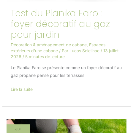
Test du Planika Faro :
foyer décoratif au gaz
pour jardin
Décoration & aménagement de cabane
,
Espaces
extérieurs d'une cabane
/ Par
Lucas Soleilhac
/
13 juillet
2026
/
5 minutes de lecture
Le Planika Faro se présente comme un foyer décoratif au
gaz propane pensé pour les terrasses
Lire la suite
Comment
Juil