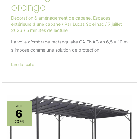
orange
Décoration & aménagement de cabane
,
Espaces
extérieurs d'une cabane
/ Par
Lucas Soleilhac
/
7 juillet
2026
/
5 minutes de lecture
La voile d’ombrage rectangulaire GAIFNAG en 6,5 x 10 m
s’impose comme une solution de protection
Lire la suite
Test
Juil
6
:
pergola
2026
IDMarket
lames