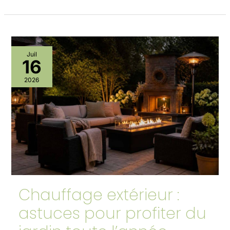
Chauffage
Juil
16
extérieur
:
2026
astuces
pour
profiter
du
jardin
toute
l’année
Chauffage extérieur :
astuces pour profiter du