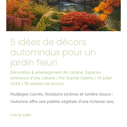
pour
un
jardin
fleuri
5 idées de décors
automnaux pour un
jardin fleuri
Décoration & aménagement de cabane
,
Espaces
extérieurs d'une cabane
/ Par
Sophie Valeine
/
14 juillet
2026
/
18 minutes de lecture
Feuillages cuivrés, floraisons tardives et lumière douce :
l’automne offre une palette végétale d’une richesse rare,
Lire la suite