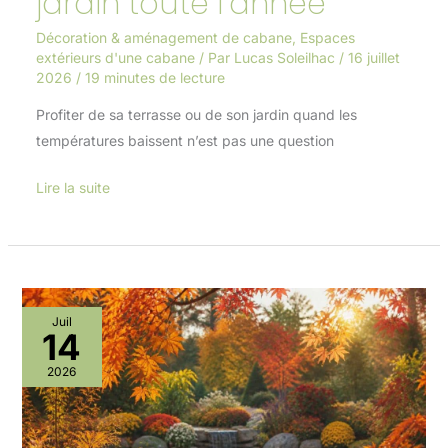
jardin toute l’année
Décoration & aménagement de cabane
,
Espaces
extérieurs d'une cabane
/ Par
Lucas Soleilhac
/
16 juillet
2026
/
19 minutes de lecture
Profiter de sa terrasse ou de son jardin quand les
températures baissent n’est pas une question
Lire la suite
5
Juil
14
idées
de
2026
décors
automnaux