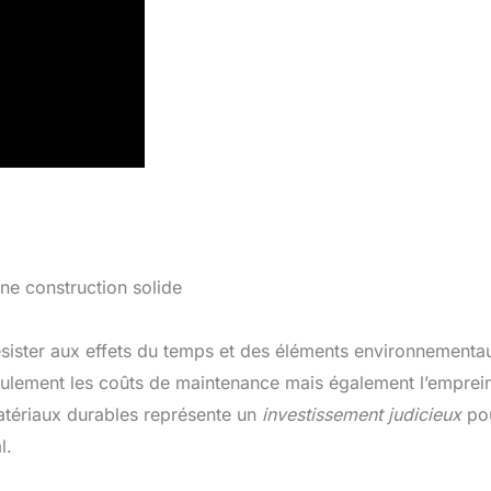
e construction solide
ésister aux effets du temps et des éléments environnementa
eulement les coûts de maintenance mais également l’emprei
atériaux durables représente un
investissement judicieux
po
l.