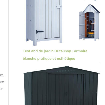
Test abri de jardin Outsunny : armoire
blanche pratique et esthétique
ux.
nte
ur