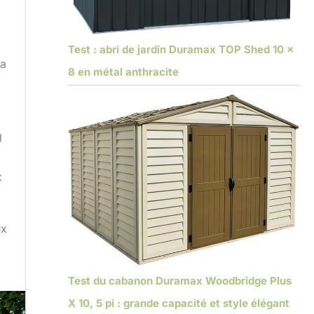
Test : abri de jardin Duramax TOP Shed 10 x
la
8 en métal anthracite
g
x
ux
Test du cabanon Duramax Woodbridge Plus
X 10, 5 pi : grande capacité et style élégant