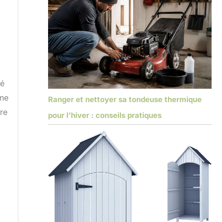
té
une
Ranger et nettoyer sa tondeuse thermique
ire
pour l’hiver : conseils pratiques