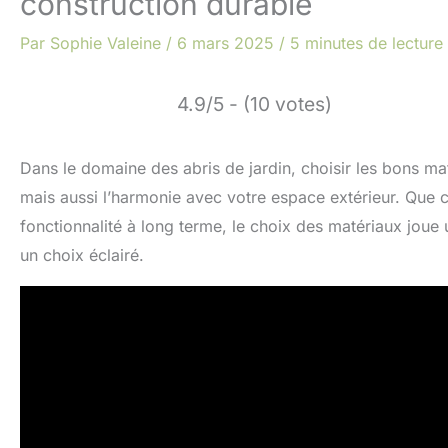
construction durable
Par
Sophie Valeine
/
6 mars 2025
/
5 minutes de lecture
4.9/5 - (10 votes)
Dans le domaine des abris de jardin, choisir les bons mat
mais aussi l’harmonie avec votre espace extérieur. Que c
fonctionnalité à long terme, le choix des matériaux joue 
un choix éclairé.