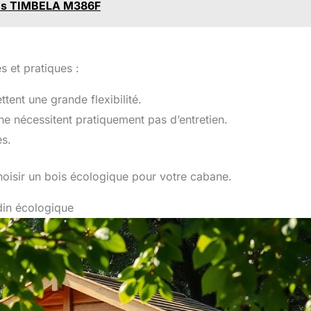
ches TIMBELA M386F
s et pratiques :
ttent une grande flexibilité.
 ne nécessitent pratiquement pas d’entretien.
es.
isir un bois écologique pour votre cabane.
din écologique