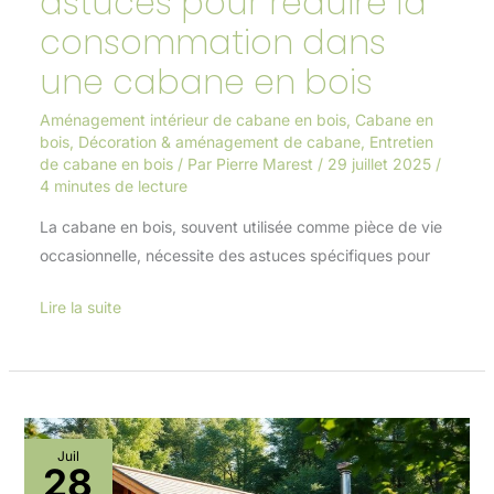
astuces pour réduire la
en
consommation dans
bois
une cabane en bois
Aménagement intérieur de cabane en bois
,
Cabane en
bois
,
Décoration & aménagement de cabane
,
Entretien
de cabane en bois
/ Par
Pierre Marest
/
29 juillet 2025
/
4 minutes de lecture
La cabane en bois, souvent utilisée comme pièce de vie
occasionnelle, nécessite des astuces spécifiques pour
Lire la suite
Entretien
Juil
28
facile