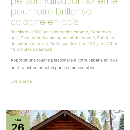
personnalisation externe
pour faire briller sa
cabane en bois
Bricolage et DIY pour décoration cabane
,
Cabane en
bois
,
Décoration & aménagement de cabane
,
Entretien
de cabane en bois
/ Par
Lucas Soleilhac
/
22 juillet 2025
/
2 minutes de lecture
Apporter une touche personnelle à votre cabane en bois
peut transformer cet espace en un véritable
Lire la suite
Sécurité
Mai
26
et