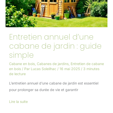
de
jardin
:
guide
simple
Entretien annuel d’une
cabane de jardin : guide
simple
Cabane en bois
,
Cabanes de jardins
,
Entretien de cabane
en bois
/ Par
Lucas Soleilhac
/
16 mai 2025
/
3 minutes
de lecture
L’entretien annuel d’une cabane de jardin est essentiel
pour prolonger sa durée de vie et garantir
Lire la suite