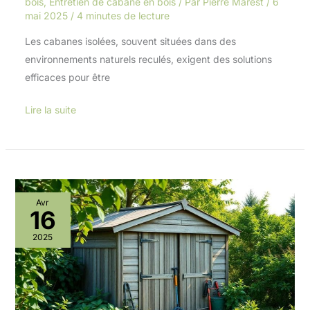
bois
,
Entretien de cabane en bois
/ Par
Pierre Marest
/
6
mai 2025
/
4 minutes de lecture
Les cabanes isolées, souvent situées dans des
environnements naturels reculés, exigent des solutions
efficaces pour être
Lire la suite
Lutte
Avr
16
contre
les
2025
nuisibles
dans
les
abris