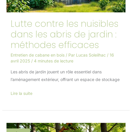
de
jardin
Lutte contre les nuisibles
:
méthodes
dans les abris de jardin :
efficaces
méthodes efficaces
Entretien de cabane en bois
/ Par
Lucas Soleilhac
/
16
avril 2025
/
4 minutes de lecture
Les abris de jardin jouent un rôle essentiel dans
l’aménagement extérieur, offrant un espace de stockage
Lire la suite
Revêtements