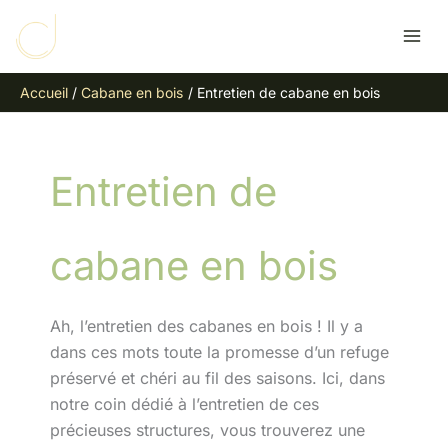
Aller
R
au
e
contenu
c
Accueil
Cabane en bois
Entretien de cabane en bois
h
e
r
Entretien de
c
h
e
cabane en bois
r
Ah, l’entretien des cabanes en bois ! Il y a
dans ces mots toute la promesse d’un refuge
préservé et chéri au fil des saisons. Ici, dans
notre coin dédié à l’entretien de ces
précieuses structures, vous trouverez une