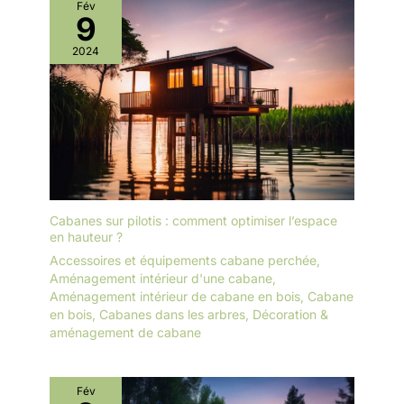
Fév
9
2024
Cabanes sur pilotis : comment optimiser l’espace
en hauteur ?
Accessoires et équipements cabane perchée
,
Aménagement intérieur d'une cabane
,
Aménagement intérieur de cabane en bois
,
Cabane
en bois
,
Cabanes dans les arbres
,
Décoration &
aménagement de cabane
Fév