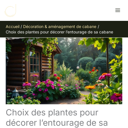
Aller
R
au
e
contenu
c
Accueil
Décoration & aménagement de cabane
h
Choix des plantes pour décorer l’entourage de sa cabane
e
r
c
h
e
r
Choix des plantes pour
décorer l’entourage de sa