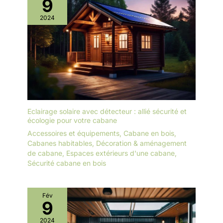
9
2024
Eclairage solaire avec détecteur : allié sécurité et
écologie pour votre cabane
Accessoires et équipements
,
Cabane en bois
,
Cabanes habitables
,
Décoration & aménagement
de cabane
,
Espaces extérieurs d'une cabane
,
Sécurité cabane en bois
Fév
9
2024