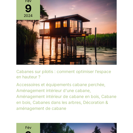
Fév
9
2024
Cabanes sur pilotis : comment optimiser l’espace
en hauteur ?
Accessoires et équipements cabane perchée
,
Aménagement intérieur d'une cabane
,
Aménagement intérieur de cabane en bois
,
Cabane
en bois
,
Cabanes dans les arbres
,
Décoration &
aménagement de cabane
Fév