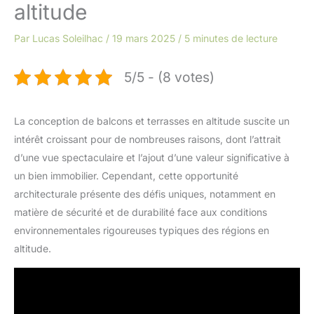
altitude
Par
Lucas Soleilhac
/
19 mars 2025
/
5 minutes de lecture
5/5 - (8 votes)
La conception de balcons et terrasses en altitude suscite un
intérêt croissant pour de nombreuses raisons, dont l’attrait
d’une vue spectaculaire et l’ajout d’une valeur significative à
un bien immobilier. Cependant, cette opportunité
architecturale présente des défis uniques, notamment en
matière de sécurité et de durabilité face aux conditions
environnementales rigoureuses typiques des régions en
altitude.