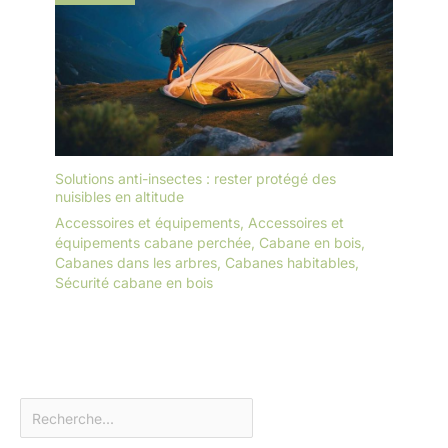
Solutions anti-insectes : rester protégé des
nuisibles en altitude
Accessoires et équipements
,
Accessoires et
équipements cabane perchée
,
Cabane en bois
,
Cabanes dans les arbres
,
Cabanes habitables
,
Sécurité cabane en bois