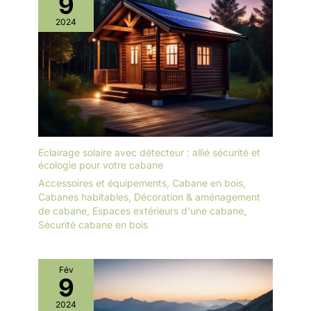
9
2024
Eclairage solaire avec détecteur : allié sécurité et
écologie pour votre cabane
Accessoires et équipements
,
Cabane en bois
,
Cabanes habitables
,
Décoration & aménagement
de cabane
,
Espaces extérieurs d'une cabane
,
Sécurité cabane en bois
Fév
9
2024