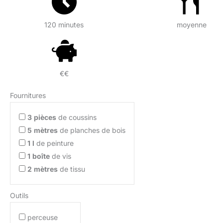
120 minutes
moyenne
€€
Fournitures
3
pièces
de coussins
5
mètres
de planches de bois
1
l
de peinture
1
boîte
de vis
2
mètres
de tissu
Outils
perceuse