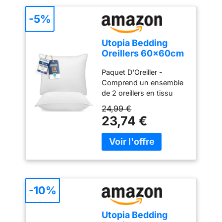
-5%
Utopia Bedding
Oreillers 60x60cm
Lot de 2, Coussins
Paquet D'Oreiller -
de Lit Blanc
Comprend un ensemble
de 2 oreillers en tissu
blanc doux mesurant
24,99 €
60x60 cm. Doux et
23,74 €
Confortable - Des
oreillers de qualité avec
fibres de poly assurent
un confort maximal dans
toutes les positions de
sommeil Construction
Sans Déplacement - La
-10%
construction sans
déplacement offre un
Utopia Bedding
excellent soutien pour