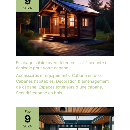
9
utilisation. Taille :
cellules et prolonge la
L’ensemble inclut 3
2024
durée de vie de la
pinceaux de tailles
batterie ; 2. Stockez la
différentes : un pinceau
batterie dans un endroit
de 1, 1.5 et 2 pouce large.
frais et sec, à l’abri des
Cette variété offre une
températures extrêmes,
flexibilité optimale pour
afin de prolonger sa
choisir l’outil le mieux
durée de vie ; 3. N’utilisez
adapté à chaque projet.
pas ces batteries avec
d’autres appareils afin
Eclairage solaire avec détecteur : allié sécurité et
d’éviter toute surcharge.
écologie pour votre cabane
Accessoires et équipements
,
Cabane en bois
,
Cabanes habitables
,
Décoration & aménagement
de cabane
,
Espaces extérieurs d'une cabane
,
Sécurité cabane en bois
Fév
9
2024