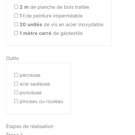
2
m
de planche de bois traitée
1
l
de peinture imperméable
20
unités
de vis en acier inoxydable
1
mètre carré
de géotextile
Outils
perceuse
scie sauteuse
ponceuse
pinceau ou rouleau
Étapes de réalisation
Étape 1