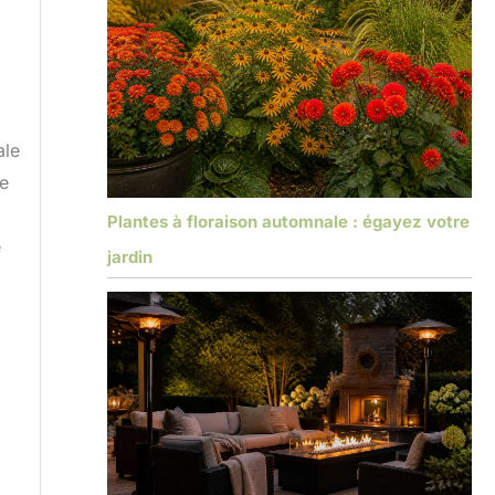
ale
ge
Plantes à floraison automnale : égayez votre
e
jardin