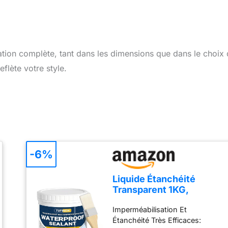
ation complète, tant dans les dimensions que dans le choix
flète votre style.
-6%
Liquide Étanchéité
Transparent 1KG,
TUFINEIN Agent de
Imperméabilisation Et
Revetement
Étanchéité Très Efficaces:
Impermeable