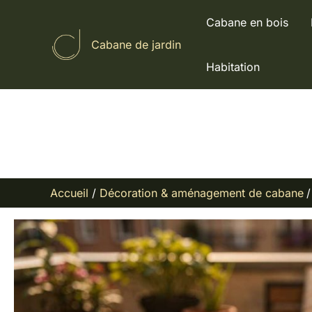
Aller
Cabane en bois
au
Cabane de jardin
contenu
Habitation
Accueil
Décoration & aménagement de cabane