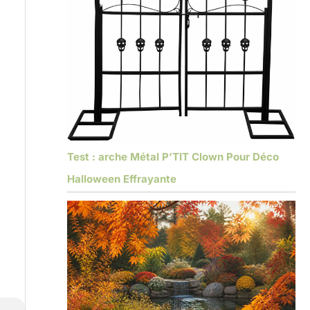
Test : arche Métal P’TIT Clown Pour Déco
Halloween Effrayante