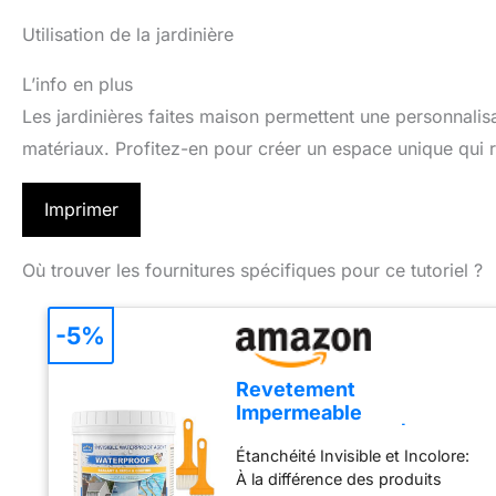
Utilisation de la jardinière
L’info en plus
Les jardinières faites maison permettent une personnalis
matériaux. Profitez-en pour créer un espace unique qui re
Imprimer
Où trouver les fournitures spécifiques pour ce tutoriel ?
-5%
Revetement
Impermeable
Transparent 1KG |
Étanchéité Invisible et Incolore:
Membrane Etanche
À la différence des produits
Liquide et Isolante |