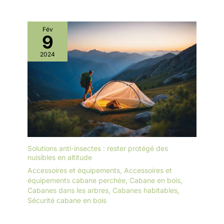
Fév
9
2024
Solutions anti-insectes : rester protégé des
nuisibles en altitude
Accessoires et équipements
,
Accessoires et
équipements cabane perchée
,
Cabane en bois
,
Cabanes dans les arbres
,
Cabanes habitables
,
Sécurité cabane en bois