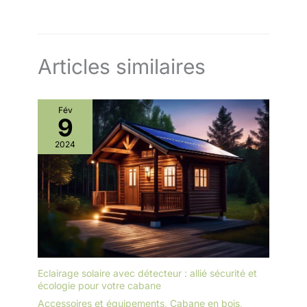
Articles similaires
Fév
9
2024
Eclairage solaire avec détecteur : allié sécurité et
écologie pour votre cabane
Accessoires et équipements
,
Cabane en bois
,