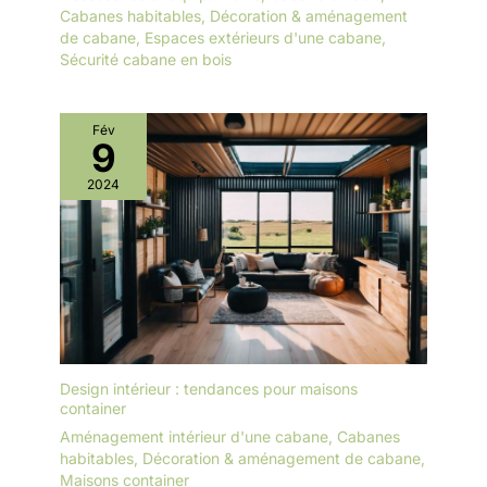
Cabanes habitables
,
Décoration & aménagement
de cabane
,
Espaces extérieurs d'une cabane
,
Sécurité cabane en bois
Fév
9
2024
Design intérieur : tendances pour maisons
container
Aménagement intérieur d'une cabane
,
Cabanes
habitables
,
Décoration & aménagement de cabane
,
Maisons container