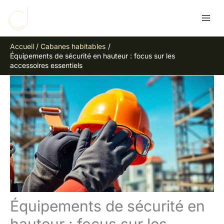
Aller
R
au
e
contenu
c
Accueil
Cabanes habitables
h
Équipements de sécurité en hauteur : focus sur les
e
accessoires essentiels
r
c
h
e
r
Équipements de sécurité en
hauteur : focus sur les