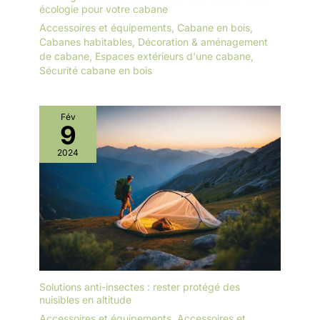
écologie pour votre cabane
Accessoires et équipements
,
Cabane en bois
,
Cabanes habitables
,
Décoration & aménagement
de cabane
,
Espaces extérieurs d'une cabane
,
Sécurité cabane en bois
Fév
9
2024
Solutions anti-insectes : rester protégé des
nuisibles en altitude
Accessoires et équipements
,
Accessoires et