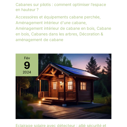
Cabanes sur pilotis : comment optimiser l’espace
en hauteur ?
Accessoires et équipements cabane perchée
,
Aménagement intérieur d'une cabane
,
Aménagement intérieur de cabane en bois
,
Cabane
en bois
,
Cabanes dans les arbres
,
Décoration &
aménagement de cabane
Fév
9
2024
Eclairage solaire avec détecteur : allié sécurité et