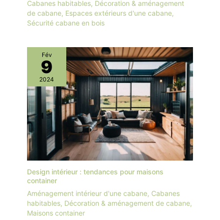
Cabanes habitables
,
Décoration & aménagement
de cabane
,
Espaces extérieurs d'une cabane
,
Sécurité cabane en bois
Fév
9
2024
Design intérieur : tendances pour maisons
container
Aménagement intérieur d'une cabane
,
Cabanes
habitables
,
Décoration & aménagement de cabane
,
Maisons container