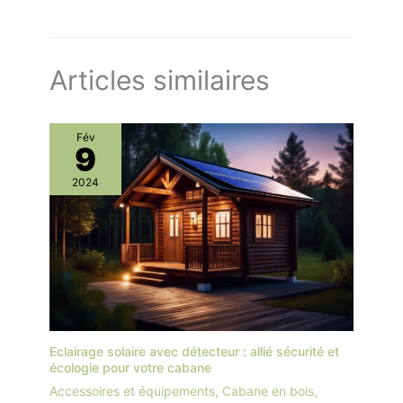
Articles similaires
Fév
9
2024
Eclairage solaire avec détecteur : allié sécurité et
écologie pour votre cabane
Accessoires et équipements
,
Cabane en bois
,