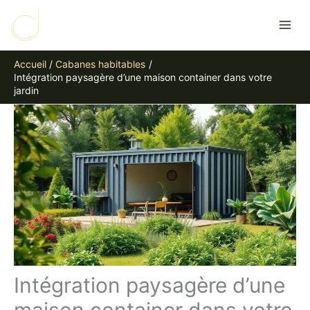
Aller
R
au
e
contenu
c
Accueil
Cabanes habitables
h
Intégration paysagère d’une maison container dans votre
e
jardin
r
c
h
e
r
Intégration paysagère d’une
maison container dans votre