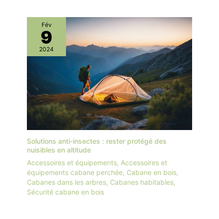
Fév
9
2024
Solutions anti-insectes : rester protégé des
nuisibles en altitude
Accessoires et équipements
,
Accessoires et
équipements cabane perchée
,
Cabane en bois
,
Cabanes dans les arbres
,
Cabanes habitables
,
Sécurité cabane en bois