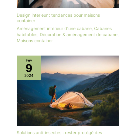
Design intérieur : tendances pour maisons
container
Aménagement intérieur d'une cabane
,
Cabanes
habitables
,
Décoration & aménagement de cabane
,
Maisons container
Fév
9
2024
Solutions anti-insectes : rester protégé des