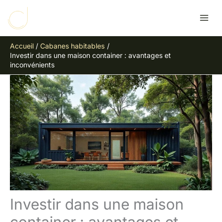
Aller
R
au
e
contenu
c
Accueil
Cabanes habitables
h
Investir dans une maison container : avantages et
e
inconvénients
r
c
h
e
r
Investir dans une maison
container : avantages et