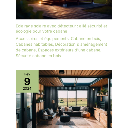
Eclairage solaire avec détecteur : allié sécurité et
écologie pour votre cabane
Accessoires et équipements
,
Cabane en bois
,
Cabanes habitables
,
Décoration & aménagement
de cabane
,
Espaces extérieurs d'une cabane
,
Sécurité cabane en bois
Fév
9
2024