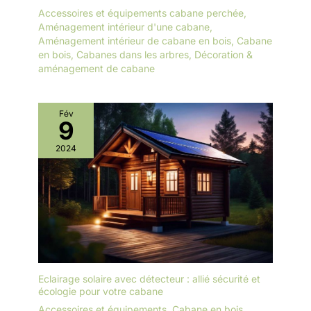
Accessoires et équipements cabane perchée
,
Aménagement intérieur d'une cabane
,
Aménagement intérieur de cabane en bois
,
Cabane
en bois
,
Cabanes dans les arbres
,
Décoration &
aménagement de cabane
Fév
9
2024
Eclairage solaire avec détecteur : allié sécurité et
écologie pour votre cabane
Accessoires et équipements
,
Cabane en bois
,