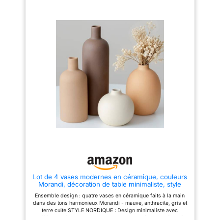
monstera mesurent 71,1 cm de
souvenirs photos et trophées,
haut, nos faux arbres d'intérieur
ce support pour plantes
sont parfaitement proportionnés
d'intérieur agit également
pour s'adapter à n'importe
comme un support d'affichage
quelle étagère ou bureau. Le
idéal pour augmenter la
design unique de pot noir et
décoration du salon ou
doré ajoute une beauté haut de
améliorer n'importe quel espace
gamme à votre intérieur Charme
d'angle Matériaux de qualité
polyvalent : qu'il s'agisse d'une
supérieure : fabriquée en métal
décoration de salon, de bureau
et MDF, cette étagère d'angle
ou de ferme, nos plantes
en métal est dotée de panneaux
artificielles d'intérieur apportent
carrés épais pour supporter un
nature et esthétique à n'importe
poids supplémentaire Les
quelle pièce, créant une
surfaces lisses sans frontières
atmosphère chaleureuse et
sont faciles à nettoyer et offrent
accueillante Sans entretien :
une étagère à plantes élégante
profitez de la beauté d'un arbre
et fonctionnelle Montage facile :
artificiel sans les tracas de
suivez les instructions pour un
l'arrosage ou de la lumière du
processus d'installation sans
soleil. Ne se déforme pas et ne
couture Ce support de plante
se décolore pas, idéal pour les
fait du processus
personnes occupées ou celles
d'assemblage un projet
qui n'ont aucune expérience de
agréable pour toute la famille
jardinage Apparence réaliste :
Variété d'options : disponible en
Lot de 4 vases modernes en céramique, couleurs
notre plante de sol réaliste imite
quatre versions à cinq et six
Morandi, décoration de table minimaliste, style
l'apparence et la sensation de
couches ainsi que différentes
nordique, neutre, bohème, scandinave, (lot de 4,
vraies plantes de bureau, vous
couleurs pour répondre à vos
Ensemble design : quatre vases en céramique faits à la main
café clair)
permettant de décorer sans
besoins décoratifs, ce support
dans des tons harmonieux Morandi - mauve, anthracite, gris et
effort votre maison ou votre
de plantes offre une
terre cuite STYLE NORDIQUE : Design minimaliste avec
bureau avec une verdure
polyvalence pour s'adapter à
différentes formes - ovale, cylindrique, sphérique et élancé