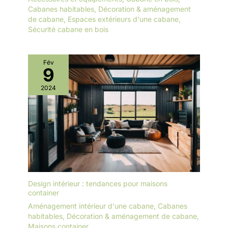
Cabanes habitables
,
Décoration & aménagement
de cabane
,
Espaces extérieurs d'une cabane
,
Sécurité cabane en bois
Fév
9
2024
Design intérieur : tendances pour maisons
container
Aménagement intérieur d'une cabane
,
Cabanes
habitables
,
Décoration & aménagement de cabane
,
Maisons container