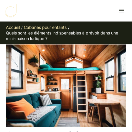
Aller
R
au
e
contenu
c
Accueil
Cabanes pour enfants
h
Quels sont les éléments indispensables à prévoir dans une
e
mini-maison ludique ?
r
c
h
e
r