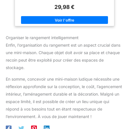
luxuriante toute l'année
votre style unique, ce qui en fait
DÉCORATION POLYVALENTE : parfait comme décoration de
un support de plantes
29,98 €
table moderne, individuellement ou comme ensemble pour
incontournable pour n'importe
différents espaces de vie Matériau de qualité : céramique de
quelle maison
haute qualité avec surface mate pour un aspect intemporel et
élégant Dimensions : différentes tailles de 9,5 à 25 cm de
hauteur, idéal pour les petits arrangements floraux ou comme
élément de décoration autonome Revêtement imperméable : La
paroi est revêtue d'une émaillage imperméable, ce qui leur
Organiser le rangement intelligemment
permet de manipuler à la fois des fleurs fraîches et
artificielles, des plantes séchées et des herbes de pampa.
Enfin, l’organisation du rangement est un aspect crucial dans
une mini-maison. Chaque objet doit avoir sa place et chaque
recoin peut être exploité pour créer des espaces de
stockage.
En somme, concevoir une mini-maison ludique nécessite une
réflexion approfondie sur la conception, le coût, l’agencement
intérieur, l’aménagement durable et la décoration. Malgré un
espace limité, il est possible de créer un lieu unique qui
répond à vos besoins tout en étant respectueux de
l’environnement. À vous de jouer maintenant !