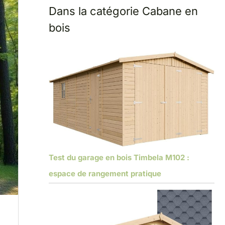
Dans la catégorie Cabane en
bois
Test du garage en bois Timbela M102 :
espace de rangement pratique