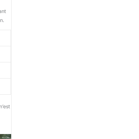
ant
n.
n’est