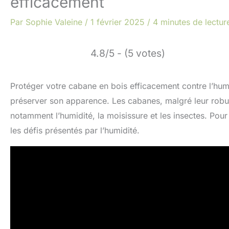
efficacement
Par
Sophie Valeine
/
1 février 2025
/
4 minutes de lectur
4.8/5 - (5 votes)
Protéger votre cabane en bois efficacement contre l’humid
préserver son apparence. Les cabanes, malgré leur robus
notamment l’humidité, la moisissure et les insectes. Pour
les défis présentés par l’humidité.