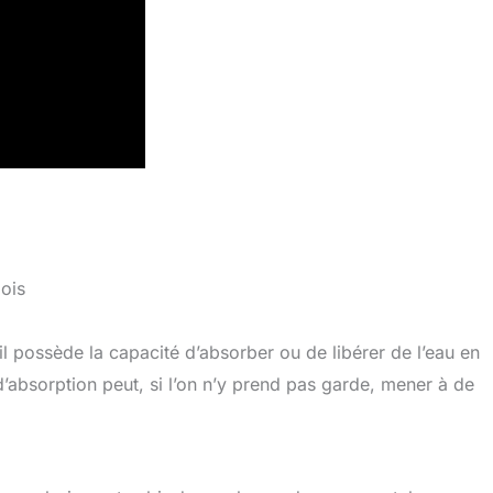
ois
’il possède la capacité d’absorber ou de libérer de l’eau en
’absorption peut, si l’on n’y prend pas garde, mener à de