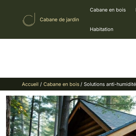
Aller
Cabane en bois
au
Cabane de jardin
contenu
Habitation
Accueil
Cabane en bois
Solutions anti-humidit