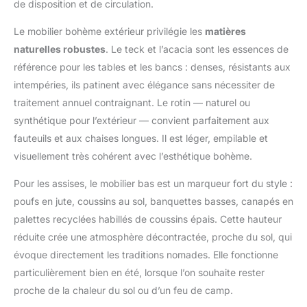
de disposition et de circulation.
Thanksgiving, de Noël ou
clients soient satisfaits à 100%.
d'anniversaire pour la famille ou
les amis.
Le mobilier bohème extérieur privilégie les
matières
naturelles robustes
. Le teck et l’acacia sont les essences de
référence pour les tables et les bancs : denses, résistants aux
intempéries, ils patinent avec élégance sans nécessiter de
traitement annuel contraignant. Le rotin — naturel ou
synthétique pour l’extérieur — convient parfaitement aux
fauteuils et aux chaises longues. Il est léger, empilable et
visuellement très cohérent avec l’esthétique bohème.
Pour les assises, le mobilier bas est un marqueur fort du style :
poufs en jute, coussins au sol, banquettes basses, canapés en
palettes recyclées habillés de coussins épais. Cette hauteur
réduite crée une atmosphère décontractée, proche du sol, qui
évoque directement les traditions nomades. Elle fonctionne
particulièrement bien en été, lorsque l’on souhaite rester
proche de la chaleur du sol ou d’un feu de camp.