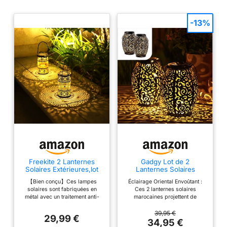
-13%
Freekite 2 Lanternes
Gadgy Lot de 2
Solaires Extérieures,lot
Lanternes Solaires
de 2 Lampes Solaires de
Marocaines – Lampes
【Bien conçu】Ces lampes
Éclairage Oriental Envoûtant :
Jardin en Métal avec
LED Extérieures
solaires sont fabriquées en
Ces 2 lanternes solaires
piquets de terre,
Étanches à Suspendre ou
métal avec un traitement anti-
marocaines projettent de
Lumières Solaire
à Poser – Éclairage
rouille à l'intérieur et à
magnifiques motifs d’ombre
Extérieur pour Jardin
Oriental avec Effets
l'extérieur. La partie solaire est
dans votre jardin, créant une
39,95 €
Extérieur Patio Balcon
d’Ombre pour Jardin,
29,99 €
également étanche, vous n'avez
ambiance chaleureuse et
34,95 €
Camping
Terrasse ou Balcon