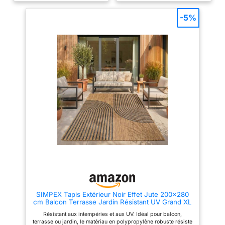
pour un usage intensif. Il est
pour balcon terrasse salon et
particulièrement résistant,
salle à manger Résistant et
-5%
robuste et adapté à l’extérieur.
Durable: Résistant aux
Résistant aux UV : Parfait pour
intempéries et aux uv tapis
la saison estivale, ce tapis
outdoor robuste utilisable aussi
jardin conserve ses couleurs
en intérieur Certification et Info:
même en plein soleil. Il ne se
Certifié OEKO TEX Standard 100
décolore pas grâce à sa haute
tailles 240x340 et 280x370 cm
résistance aux rayons UV.
livrées pliées
Polyvalent intérieur/extérieur :
Idéal comme tapis terrasse,
tapis balcon ou tapis jardin,
mais aussi adapté pour
l’intérieur. Parfait pour les
moments d’été, pique-niques ou
comme élément déco. Facile à
utiliser et à entretenir : Pour un
rendu parfaitement plat, laissez
le tapis reposer 2 à 3 jours
après déroulage (face visible
vers le haut) ou placez un poids
sur les coins. Entretien facile et
surface anti-salissures pour un
usage quotidien.
SIMPEX Tapis Extérieur Noir Effet Jute 200x280
cm Balcon Terrasse Jardin Résistant UV Grand XL
Style Boho Tissage Plat
Résistant aux intempéries et aux UV: Idéal pour balcon,
terrasse ou jardin, le matériau en polypropylène robuste résiste