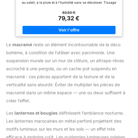
au soleil, à la pluie et à l'humidité sans se décolorer. Tissage
plat avec hauteur de poil de 3 mm: Particulièrement résistant,
facile d'entretien et parfait pour les zones très fréquentées en
83,50 €
intérieur et extérieur. Certifié OEKO-TEX Standard 100: Testé
79,32 €
sans substances nocives et doux pour la peau, sûr pour toute
la famille, y compris les enfants et les animaux. Facile à
nettoyer: Résistant à la saleté et pratique, il suffit de passer
l'aspirateur ou de rincer à l'eau. Remarque sur la livraison: En
raison des restrictions de taille, les dimensions 240x340 cm et
Le
macramé
reste un élément incontournable de la déco
280x370 cm sont livrées pliées, les plis disparaissent après
un certain temps.
bohème, à condition de l’utiliser avec parcimonie. Une
suspension murale sur un mur de clôture, un attrape-rêves
accroché à une pergola, ou un cache-pot suspendu en
macramé : ces pièces apportent de la texture et de la
verticalité sans alourdir. Éviter de multiplier les pièces de
macramé dans un même espace — une ou deux suffisent à
créer l’effet.
Les
lanternes et bougies
définissent l’ambiance nocturne.
Les lanternes marocaines en métal perforé projettent des
motifs lumineux sur les murs et les sols — un effet très
efficace à moindre coût. Les guirlandes lumineuses solaires,