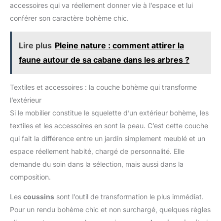
simple, vous permettant de
accessoires qui va réellement donner vie à l’espace et lui
garantir votre entière satisfaction
passer plus de temps à profiter
conférer son caractère bohème chic.
de votre jardin. Facile à nettoyer
et à entretenir, ce salon de
jardin extérieur deviendra
rapidement votre endroit
Lire plus
Pleine nature : comment attirer la
préféré pour vous relaxer, lire
ou simplement profiter de la
faune autour de sa cabane dans les arbres ?
nature. VOTRE COMPAGNON
DE RELAXATION TOUT-EN-UN :
Avec son design ergonomique,
notre chaise de jardin extérieur
Textiles et accessoires : la couche bohème qui transforme
est le choix parfait pour ceux
qui cherchent à combiner
l’extérieur
élégance et confort. Que vous
Si le mobilier constitue le squelette d’un extérieur bohème, les
placiez ce fauteuil extérieur sur
votre terrasse, dans votre
textiles et les accessoires en sont la peau. C’est cette couche
jardin, ou même sur votre
balcon, il promet d'apporter une
qui fait la différence entre un jardin simplement meublé et un
touche de relaxation et de style
espace réellement habité, chargé de personnalité. Elle
à votre espace extérieur.
demande du soin dans la sélection, mais aussi dans la
composition.
Les
coussins
sont l’outil de transformation le plus immédiat.
Pour un rendu bohème chic et non surchargé, quelques règles