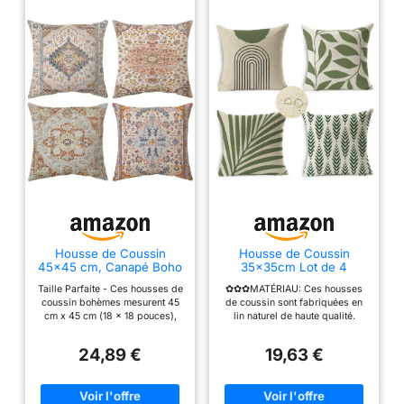
Housse de Coussin
Housse de Coussin
45x45 cm, Canapé Boho
35x35cm Lot de 4
Boheme Décoration
Imperméable Lin
Taille Parfaite - Ces housses de
✿✿✿MATÉRIAU: Ces housses
(Terracotta)
D'oreiller D'été Plantes
coussin bohèmes mesurent 45
de coussin sont fabriquées en
Fleurs Rayées Coussin
cm x 45 cm (18 x 18 pouces),
lin naturel de haute qualité.
Canapé Décoratifs pour
veuillez prévoir un écart de 1 à 2
Peinte avec une couche
Salon Chambre Voiture
cm car elles sont faites à la
imperméable professionnelle,
Jardin Coussin Exterieur
24,89 €
19,63 €
main. REMARQUE : le paquet
votre coussin reste toujours sec
Impermeable Vert Sauge
contient UNIQUEMENT des
lorsque vous laissez
LY-363
housses de coussin, SANS
accidentellement l'eau
rembourrage ni garnissage.
déborder, tous les liquides