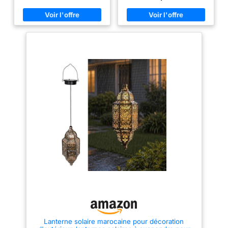
donc pas à vous soucier des
authentique à la tombée de la
conditions météorologiques
nuit. Résistantes aux
lorsque vous les laissez à
Intempéries : Conçues avec des
l'extérieur. 【Contrôle
matériaux de haute qualité, ces
intelligent】Il vous suffit de les
lampes solaires sont étanches
allumer via l'interrupteur sous le
et durables, idéales pour une
couvercle et de les laisser au
utilisation en extérieur tout au
soleil. Les panneaux solaires
long de l’année. Allumage
absorbent la lumière du jour et
Automatique : Une fois le mode
chargent la batterie, puis
ON activé, les lanternes
s'allument automatiquement
s’allument automatiquement à la
lorsque la nuit tombe. Vous
nuit tombée et s’éteignent au
n'avez pas besoin de les
lever du jour, grâce à leur
allumer et de les éteindre tous
capteur solaire intégré.
les jours. Très simple et
Polyvalentes et Décoratives : À
pratique. 【Charge solaire】
suspendre dans un arbre ou à
Nos panneaux solaires
poser sur une table, ces lampes
convertissent efficacement la
solaires LED s’adaptent
lumière du soleil en électricité.
parfaitement à tous les espaces
Les lanternes solaires peuvent
extérieurs – jardin, terrasse,
être entièrement chargées en 5
patio ou balcon. Sans Câbles et
à 8 heures au soleil. Une fois
Écologiques : Fonctionnant à
complètement chargées, elles
l’énergie solaire, elles ne
peuvent durer environ 8 heures.
nécessitent ni câbles ni piles –
Économie d'énergie et respect
une solution d’éclairage
de l'environnement. 【Facile à
décoratif durable et sans
assembler】Ces lampes
entretien pour sublimer vos
solaires peuvent être
soirées d’été.
suspendues, ou insérées dans
Lanterne solaire marocaine pour décoration
le sol après avoir assemblé les