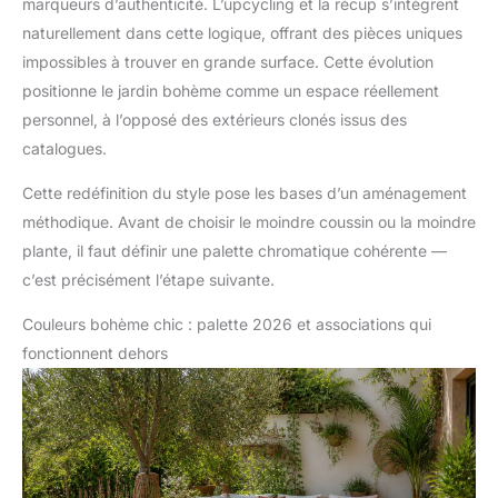
marqueurs d’authenticité. L’upcycling et la récup s’intègrent
naturellement dans cette logique, offrant des pièces uniques
impossibles à trouver en grande surface. Cette évolution
positionne le jardin bohème comme un espace réellement
personnel, à l’opposé des extérieurs clonés issus des
catalogues.
Cette redéfinition du style pose les bases d’un aménagement
méthodique. Avant de choisir le moindre coussin ou la moindre
plante, il faut définir une palette chromatique cohérente —
c’est précisément l’étape suivante.
Couleurs bohème chic : palette 2026 et associations qui
fonctionnent dehors