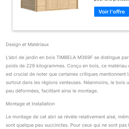
trouverez la sél
BOIS, PARFAIT PO
s’adapte aux peti
sous les arbres 
roulettes, outils
INDIQUEZ VOTR
AFIN QUE LE TR
Design et Matériaux
ABRI DE JARDIN E
19 mm de haute qu
L’abri de jardin en bois TIMBELA M369F se distingue p
croisement et en r
poids de 229 kilogrammes. Conçu en bois, ce matériau co
durable qui rési
MONTER. Construi
est crucial de noter que certaines critiques mentionnent l
aux instructions d
surtout dans les régions venteuses. Néanmoins, le bois u
porte à deux bat
DE STOCKAGE DE
peu déformées, facilitant ainsi le montage.
doubles portes d'
affaires dans ce 
Montage et Installation
luminosité et vis
Corse en raison d
Le montage de cet abri se révèle relativement aisé, même 
sont quelque peu succinctes. Pour ceux qui ne sont pas 