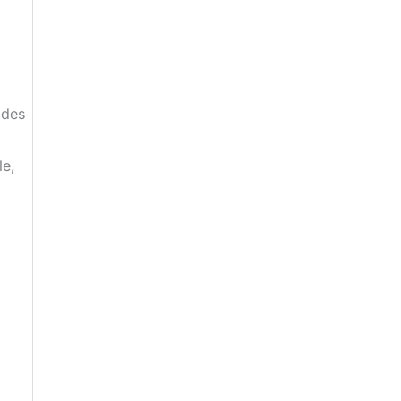
 des
le,