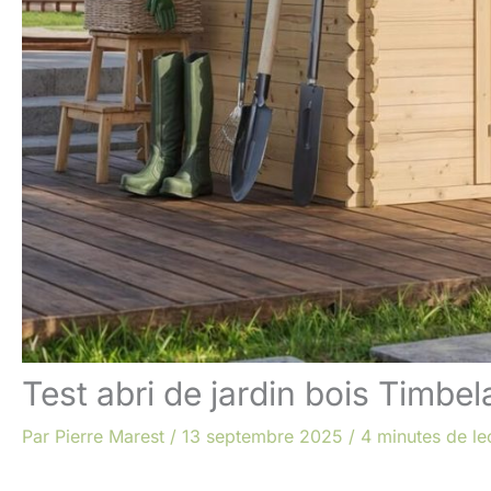
Test abri de jardin bois Timbel
Par
Pierre Marest
/
13 septembre 2025
/
4 minutes de le