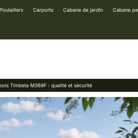
Poulaillers
Carports
Cabane de jardin
Cabane pe
 bois Timbela M369F : qualité et sécurité