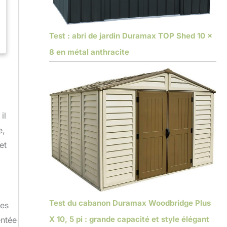
Test : abri de jardin Duramax TOP Shed 10 x
8 en métal anthracite
il
e,
et
Test du cabanon Duramax Woodbridge Plus
ies
X 10, 5 pi : grande capacité et style élégant
entée