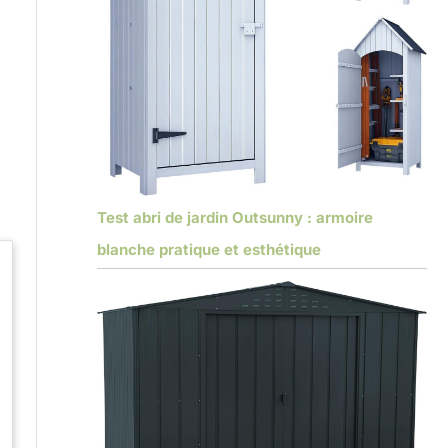
,
Test abri de jardin Outsunny : armoire
blanche pratique et esthétique