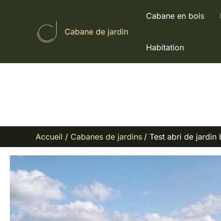
Aller
Cabane en bois
au
Cabane de jardin
contenu
Habitation
Accueil
Cabanes de jardins
Test abri de jardin