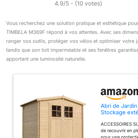
4.9/5 - (10 votes)
Vous recherchez une solution pratique et esthétique pour 
TIMBELA M369F répond à vos attentes. Avec ses dimensi
ranger vos outils, protéger vos vélos et optimiser votre j
tandis que son toit imperméable et ses fenêtres garantiss
apportant une luminosité naturelle.
Abri de Jardin
Stockage exté
Outils, Local
ACCESSOIRES SUP
M369F
de recouvrir en p
pour une protectio