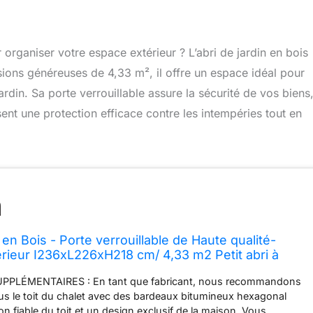
organiser votre espace extérieur ? L’abri de jardin en bois
ons généreuses de 4,33 m², il offre un espace idéal pour
ardin. Sa porte verrouillable assure la sécurité de vos biens
ent une protection efficace contre les intempéries tout en
 en Bois - Porte verrouillable de Haute qualité-
rieur I236xL226xH218 cm/ 4,33 m2 Petit abri à
 à vélos - Toit imperméable, fenêtres TIMBELA
PLÉMENTAIRES : En tant que fabricant, nous recommandons
lus le toit du chalet avec des bardeaux bitumineux hexagonal
n fiable du toit et un design exclusif de la maison. Vous