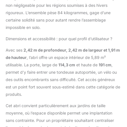
et autres effets
non négligeable pour les régions soumises à des hivers
personnels au sec et
rigoureux. L’ensemble pèse 84 kilogrammes, gage d’une
en sécurité;
Dimensions extérieures
certaine solidité sans pour autant rendre l’assemblage
(LxlxH): 262 x 242.2 x
impossible en solo.
191 cm
Dimensions et accessibilité : pour quel profil d’utilisateur ?
Avec ses
2,42 m de profondeur, 2,42 m de largeur et 1,91 m
de hauteur
, l’abri offre un espace intérieur de 5,89 m²
utilisable. La porte, large de
114,3 cm
et haute de
191 cm
,
permet d’y faire entrer une tondeuse autoportée, un vélo ou
des outils encombrants sans difficulté. Cet accès généreux
est un point fort souvent sous-estimé dans cette catégorie de
produits.
Cet abri convient particulièrement aux jardins de taille
moyenne, où l’espace disponible permet une implantation
sans contrainte. Pour un propriétaire souhaitant centraliser