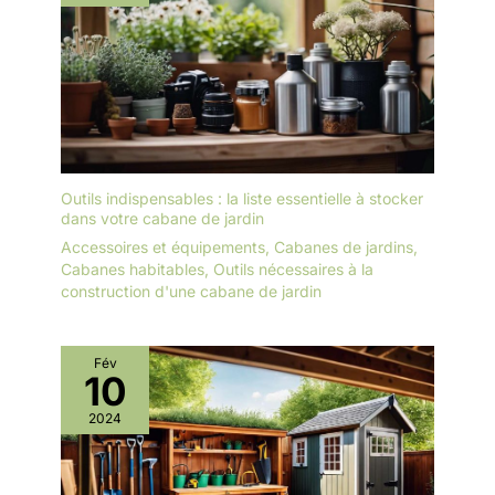
stabilité et une stabilité élevées, même sur un sol inégal. En
même temps, il permet de placer un sol supplémentaire (par
ex. B. Panneaux de bois ou de béton) pour encore plus de
confort et une base propre et solide.
Outils indispensables : la liste essentielle à stocker
dans votre cabane de jardin
Accessoires et équipements
,
Cabanes de jardins
,
Cabanes habitables
,
Outils nécessaires à la
construction d'une cabane de jardin
Fév
10
2024