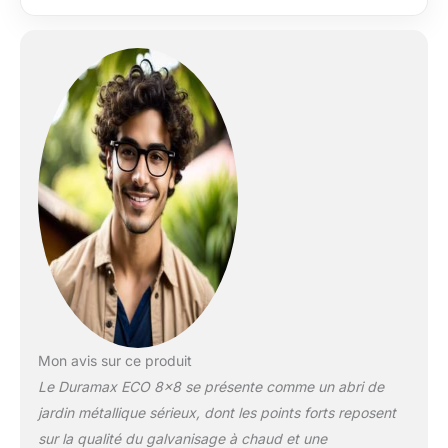
pour une meilleure
ventilation Fait de
acier galvanisé à
chaud pour une
protection durable
contre la corrosion;
Renforcé par une
solide structure de
toit en métal qui peut
supporter une charge
de neige de 12 lb/pi².
Cet abri de jardin a la
taille idéale pour
garder vos outils de
jardinage, vélos,
barbecue,
équipement
Mon avis sur ce produit
d'exercice,
Le Duramax ECO 8×8 se présente comme un abri de
accessoires de
jardin métallique sérieux, dont les points forts reposent
réparation
automobile et autres
sur la qualité du galvanisage à chaud et une