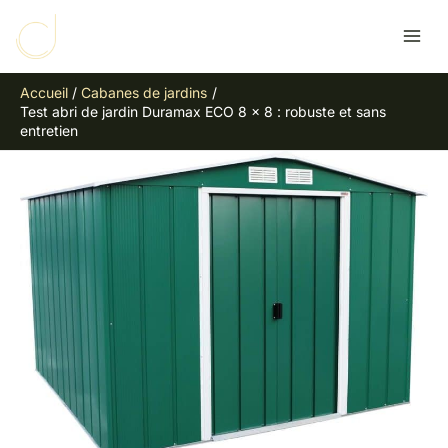
Aller
R
au
e
contenu
c
Accueil
Cabanes de jardins
h
Test abri de jardin Duramax ECO 8 x 8 : robuste et sans
e
entretien
r
c
h
e
r