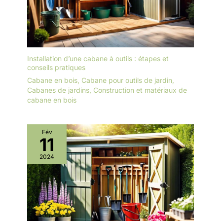
Installation d’une cabane à outils : étapes et
conseils pratiques
Cabane en bois
,
Cabane pour outils de jardin
,
Cabanes de jardins
,
Construction et matériaux de
cabane en bois
Fév
11
2024