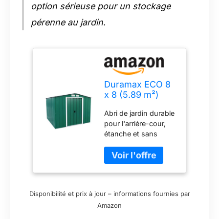
option sérieuse pour un stockage
pérenne au jardin.
Duramax ECO 8
x 8 (5.89 m²)
Abri de Jardin en
Abri de jardin durable
Métal Galvanisé
pour l'arrière-cour,
à Chaud, Abri de
étanche et sans
Stockage
entretien Portes
d'Outils,
coulissantes doubles
Structure de Toit
larges et hautes;
Renforcée, Abri
Poignées de porte
en Métal Sans
solides et
Entretien, Vert
Disponibilité et prix à jour – informations fournies par
verrouillables Toit à
Amazon
pignon avec 2
ouvertures d'aération