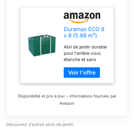
Duramax ECO 8
x 8 (5.89 m²)
Abri de Jardin en
Abri de jardin durable
Métal Galvanisé
pour l'arrière-cour,
à Chaud, Abri de
étanche et sans
Stockage
entretien Portes
d'Outils,
coulissantes doubles
Structure de Toit
larges et hautes;
Renforcée, Abri
Poignées de porte
en Métal Sans
solides et
Entretien, Vert
Disponibilité et prix à jour – informations fournies par
verrouillables Toit à
Amazon
pignon avec 2
ouvertures d'aération
pour une meilleure
ventilation Fait de
Découvrez d’autres abris de jardin
acier galvanisé à