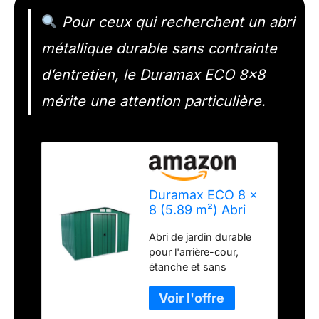
Pour ceux qui recherchent un abri
métallique durable sans contrainte
d’entretien, le Duramax ECO 8×8
mérite une attention particulière.
Duramax ECO 8 x
8 (5.89 m²) Abri
de Jardin en Métal
Abri de jardin durable
Galvanisé à
pour l'arrière-cour,
Chaud, Abri de
étanche et sans
Stockage d'Outils,
entretien Portes
Structure de Toit
coulissantes doubles
Renforcée, Abri en
larges et hautes;
Métal Sans