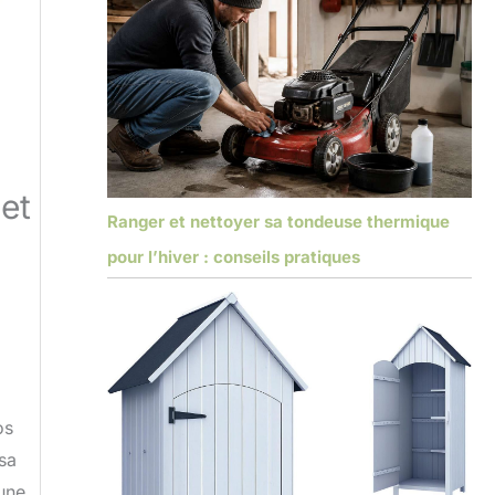
et
Ranger et nettoyer sa tondeuse thermique
pour l’hiver : conseils pratiques
os
sa
 une