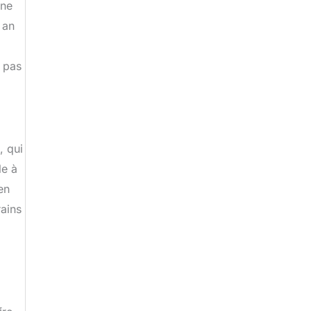
 ne
 an
t pas
, qui
le à
en
rains