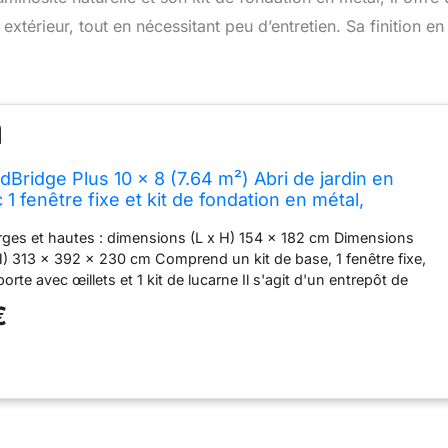
térieur, tout en nécessitant peu d’entretien. Sa finition en 
ridge Plus 10 x 8 (7.64 m²) Abri de jardin en
 1 fenêtre fixe et kit de fondation en métal,
oit en métal robuste et abri de jardin sans entretien
rges et hautes : dimensions (L x H) 154 x 182 cm Dimensions
H) 313 x 392 x 230 cm Comprend un kit de base, 1 fenêtre fixe,
rte avec œillets et 1 kit de lucarne Il s'agit d'un entrepôt de
aux intempéries, durable et ne nécessitant aucun entretien Ferme
€
robuste pouvant supporter près de 98 kg/m² de neige Remarque
s ne sont disponibles qu'en anglais, espagnol ou français