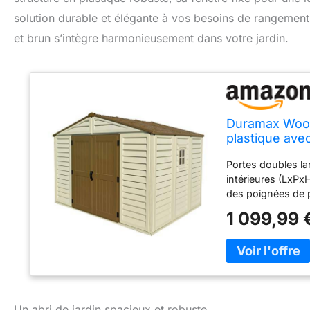
solution durable et élégante à vos besoins de rangement ex
et brun s’intègre harmonieusement dans votre jardin.
Duramax WoodB
plastique avec
structure de t
Portes doubles la
- Ivory/Brown
intérieures (LxPx
des poignées de po
vinyle résistant 
1 099,99 
de toit en acier 
— Les instruction
Un abri de jardin spacieux et robuste