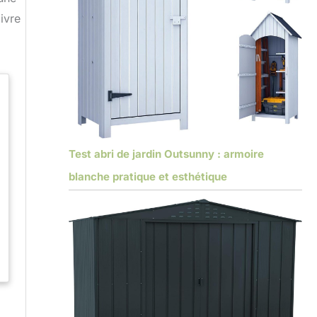
ivre
Test abri de jardin Outsunny : armoire
blanche pratique et esthétique