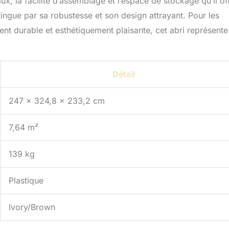
iaux, la facilité d’assemblage et l’espace de stockage qu’il of
stingue par sa robustesse et son design attrayant. Pour les
t durable et esthétiquement plaisante, cet abri représente
Détail
247 x 324,8 x 233,2 cm
7,64 m²
139 kg
Plastique
Ivory/Brown