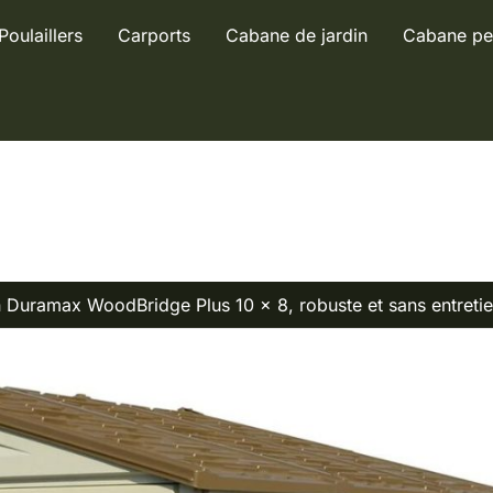
Poulaillers
Carports
Cabane de jardin
Cabane pe
in Duramax WoodBridge Plus 10 x 8, robuste et sans entreti