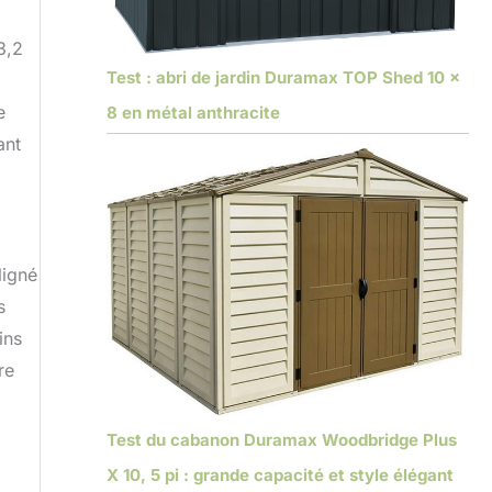
3,2
Test : abri de jardin Duramax TOP Shed 10 x
e
8 en métal anthracite
ant
ligné
s
ins
re
Test du cabanon Duramax Woodbridge Plus
X 10, 5 pi : grande capacité et style élégant