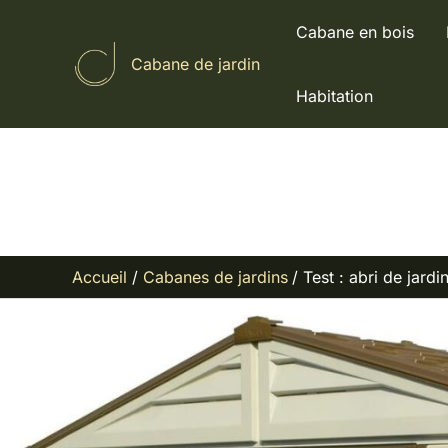
Aller
Cabane en bois
au
Cabane de jardin
contenu
Habitation
Accueil
Cabanes de jardins
Test : abri de jard