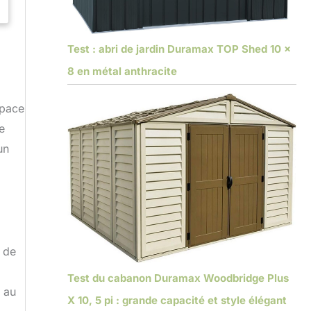
Test : abri de jardin Duramax TOP Shed 10 x
8 en métal anthracite
space
e
un
l de
Test du cabanon Duramax Woodbridge Plus
s au
X 10, 5 pi : grande capacité et style élégant