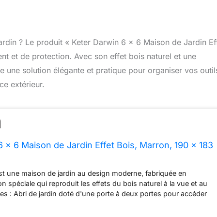
ardin ? Le produit « Keter Darwin 6 x 6 Maison de Jardin Ef
t et de protection. Avec son effet bois naturel et une
e une solution élégante et pratique pour organiser vos outil
e extérieur.
6 x 6 Maison de Jardin Effet Bois, Marron, 190 x 183
st une maison de jardin au design moderne, fabriquée en
 spéciale qui reproduit les effets du bois naturel à la vue et au
ues : Abri de jardin doté d'une porte à deux portes pour accéder
 grande taille. Il offre un éclairage naturel grâce aux deux
frontales et à la fenêtre de toit en polycarbonate. Comprend des