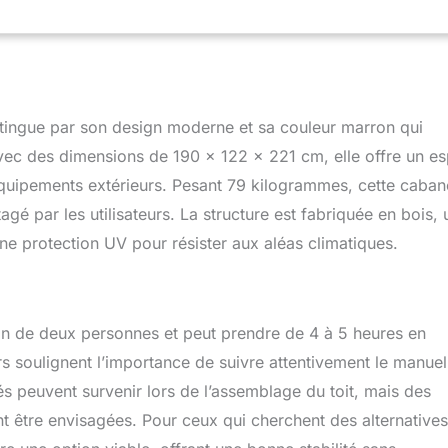
ion pour une aération continue, un revêtement et une fermeture
on pour le cadenas Résistant : structure résistante composée de
paroi avec espace renforcé et structure en métal ; le toit résiste
ige jusqu'à 75 kg/m² ; résiste aux intempéries et aux rayons UV
ucun entretien Convient pour : maison de jardin idéale pour
x votre jardin et ranger des objets de petites et grandes
stingue par son design moderne et sa couleur marron qui
sions extérieures : 190 x 183 x 221 H cm. Dimensions
Avec des dimensions de 190 x 122 x 221 cm, elle offre un e
 x 174 x 212 H cm
 équipements extérieurs. Pesant 79 kilogrammes, cette caban
gé par les utilisateurs. La structure est fabriquée en bois, 
une protection UV pour résister aux aléas climatiques.
ion de deux personnes et peut prendre de 4 à 5 heures en
rs soulignent l’importance de suivre attentivement le manue
ltés peuvent survenir lors de l’assemblage du toit, mais des
nt être envisagées. Pour ceux qui cherchent des alternative