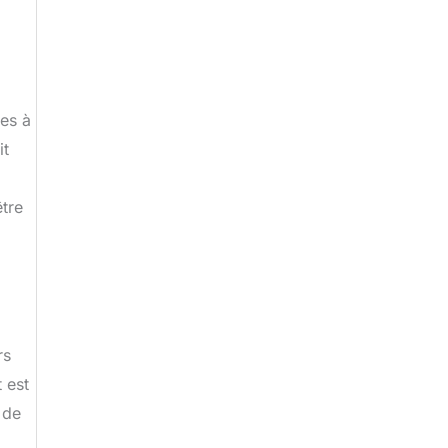
tes à
it
être
rs
 est
 de