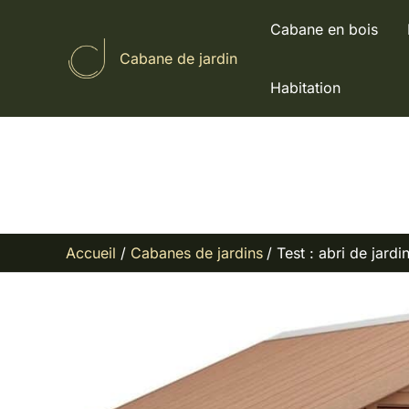
Aller
Cabane en bois
au
Cabane de jardin
contenu
Habitation
Accueil
Cabanes de jardins
Test : abri de jard