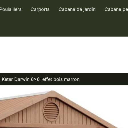
Poulaillers
Carports
Cabane de jardin
Cabane pe
in Keter Darwin 6×6, effet bois marron