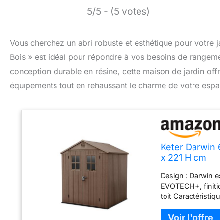
5/5 - (5 votes)
Vous cherchez un abri robuste et esthétique pour votre j
Bois » est idéal pour répondre à vos besoins de rangemen
conception durable en résine, cette maison de jardin offr
équipements tout en rehaussant le charme de votre espac
Keter Darwin 
x 221 H cm
Design : Darwin e
EVOTECH+, finition
toit Caractéristiq
aux objets de plus
grandes fenêtres 