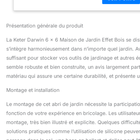
trous de ventilat
avec prédispositi
panneaux à double 
aux charges de ne
Présentation générale du produit
et ne nécessite a
organiser au mieu
La Keter Darwin 6 x 6 Maison de Jardin Effet Bois se di
dimensions Dimen
s’intègre harmonieusement dans n’importe quel jardin. 
intérieures : 176
suffisant pour stocker vos outils de jardinage et autres
semble robuste et bien construite, un avis largement parta
matériau qui assure une certaine durabilité, et présente 
Montage et installation
Le montage de cet abri de jardin nécessite la participat
fonction de votre expérience en bricolage. Les utilisateu
montage, très bien illustré et explicite. Quelques difficu
solutions pratiques comme l’utilisation de silicone peuve