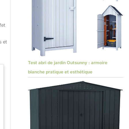
fet
s et
Test abri de jardin Outsunny : armoire
blanche pratique et esthétique