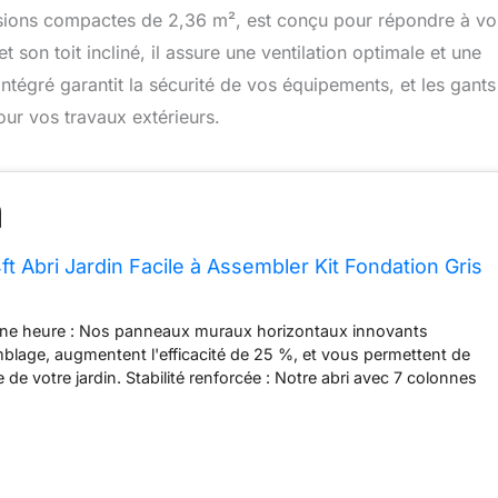
ensions compactes de 2,36 m², est conçu pour répondre à vo
t son toit incliné, il assure une ventilation optimale et une
ntégré garantit la sécurité de vos équipements, et les gants
ur vos travaux extérieurs.
t Abri Jardin Facile à Assembler Kit Fondation Gris
ne heure : Nos panneaux muraux horizontaux innovants
emblage, augmentent l'efficacité de 25 %, et vous permettent de
 de votre jardin. Stabilité renforcée : Notre abri avec 7 colonnes
llement) protège vos biens toute l'année, vous permettant de
rs avec vos proches. Accès facile : Doubles portes coulissantes
ent l'accès aux outils et objets roulants. Par beau temps, sortez
ner ou organisez un barbecue convivial. Sécurisé et sûr :
équipements et objets grâce au cadenas inclus. L'abri en métal