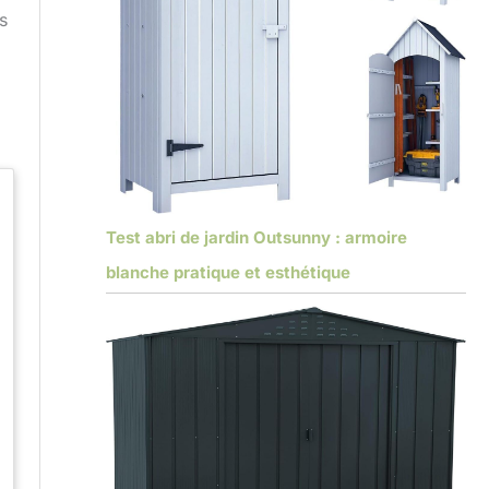
s
Test abri de jardin Outsunny : armoire
blanche pratique et esthétique