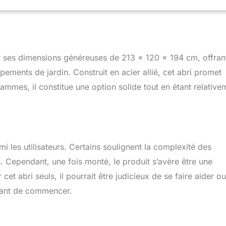
 permettant à votre famille de profiter sereinement des plaisirs
t pour petits jardins : Abri de 2,13 x 1,2 m offrant juste assez
ils et équipements, gardant jardin ordonné tout en libérant de la
s familiales.
par ses dimensions généreuses de 213 x 120 x 194 cm, offran
ments de jardin. Construit en acier allié, cet abri promet
rammes, il constitue une option solide tout en étant relative
i les utilisateurs. Certains soulignent la complexité des
s. Cependant, une fois monté, le produit s’avère être une
 cet abri seuls, il pourrait être judicieux de se faire aider o
avant de commencer.