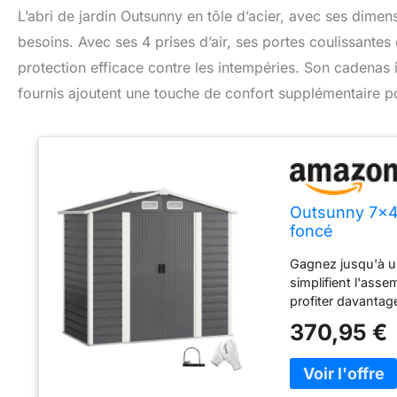
L’abri de jardin Outsunny en tôle d’acier, avec ses dim
besoins. Avec ses 4 prises d’air, ses portes coulissantes e
protection efficace contre les intempéries. Son cadenas i
fournis ajoutent une touche de confort supplémentaire po
Outsunny 7x4f
foncé
Gagnez jusqu'à u
simplifient l'ass
profiter davantage
(contre 2 habitue
370,95 €
créer des souveni
avec rampe facilit
le banc pour jardi
Protégez outils, 