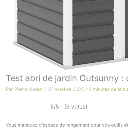
Test abri de jardin Outsunny :
Par
Pierre Marest
/
27 octobre 2025
/
4 minutes de lectu
5/5 - (6 votes)
Vous manquez d’espace de rangement pour vos outils de 