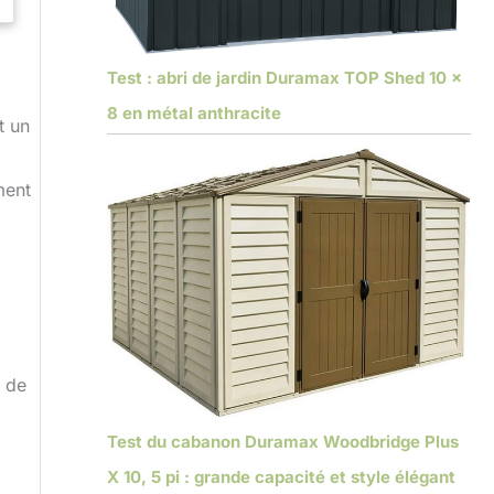
Test : abri de jardin Duramax TOP Shed 10 x
8 en métal anthracite
t un
ment
u de
Test du cabanon Duramax Woodbridge Plus
X 10, 5 pi : grande capacité et style élégant