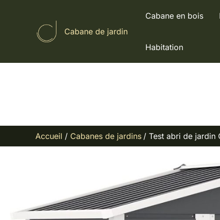
Aller
Cabane en bois
au
Cabane de jardin
contenu
Habitation
Accueil
Cabanes de jardins
Test abri de jardin