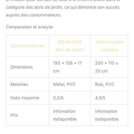
dans l'abri pendant une
catégorie des abris de jardin, ce qui démontre son succès
longue période.
auprès des consommateurs.
★GRAND ABRI DE
JARDIN★ Notre cabane
Comparaison et analyse
de jardin 190X192X226
cm, offrant un espace
RELAX4LIFE
Autre modèle
intérieur de 6.2 m3,
Caractéristiques
Abri de Jardin
similaire
couvrant une zone de 3.1
㎡, vous permet de
ranger en toute sécurité
193 x 106 x 17
200 x 110 x
Dimensions
des outils de jardin et
cm
20 cm
d’autres articles tels que
des clôtures, des
Matériau
Métal, PVC
Bois, PVC
tondeuses à gazon, des
outils de barbecue ou
Note moyenne
5,0/5
4,5/5
des vélos.
★Remarque★La livraison
Information
Information
se fera en 2 boxes qui
Prix
indisponible
indisponible
peuvent d'être livrés à
une date différente.