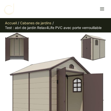
Aller
R
au
e
contenu
c
Accueil
Cabanes de jardins
h
Test : abri de jardin Relax4Life PVC avec porte verrouillable
e
r
c
h
e
r