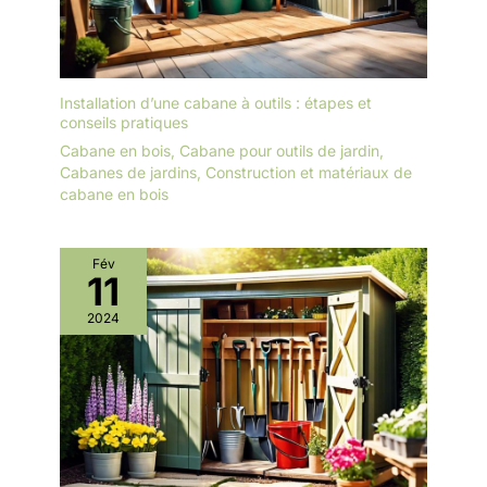
Installation d’une cabane à outils : étapes et
conseils pratiques
Cabane en bois
,
Cabane pour outils de jardin
,
Cabanes de jardins
,
Construction et matériaux de
cabane en bois
Fév
11
2024