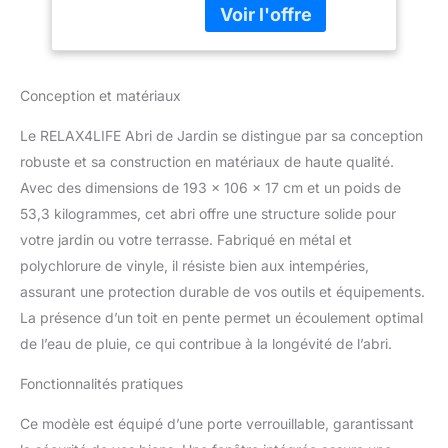
métal robuste, l’abri à
Fenêtre & Rampe
outils est résistant à la
pour Vélo, Abri à
corrosion, à la rouille et à
Outils pour Jardin
la déformation, capacité
Patio Terrasse
Conception et matériaux
de charge 55kg/㎡,
niveau de résistance au
Le RELAX4LIFE Abri de Jardin se distingue par sa conception
vent 18m/s, idéal pour
une longue utilisation à
robuste et sa construction en matériaux de haute qualité.
l’extérieur. Les poutres
Avec des dimensions de 193 x 106 x 17 cm et un poids de
au milieu du toit offrent
53,3 kilogrammes, cet abri offre une structure solide pour
une stabilité accrue.
votre jardin ou votre terrasse. Fabriqué en métal et
★ACCÈS SÛR ET
PRATIQUE★ Cet abri de
polychlorure de vinyle, il résiste bien aux intempéries,
jardin a une porte double
assurant une protection durable de vos outils et équipements.
avec des poignées pour
La présence d’un toit en pente permet un écoulement optimal
assurer un accès facile.
de l’eau de pluie, ce qui contribue à la longévité de l’abri.
La conception
verrouillable améliore la
Fonctionnalités pratiques
sécurité. Tandis que la
rampe à l’entrée permet
Ce modèle est équipé d’une porte verrouillable, garantissant
aux gros objets ou vélos