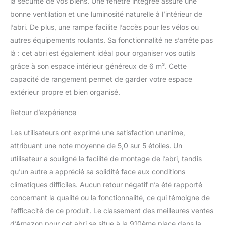
la sécurité de vos biens. Une fenêtre intégrée assure une
d’y entrer facilement.
★TOIT IMPERMÉABLE
bonne ventilation et une luminosité naturelle à l’intérieur de
INCLINÉ★ Le design en
l’abri. De plus, une rampe facilite l’accès pour les vélos ou
pente aide à évacuer
autres équipements roulants. Sa fonctionnalité ne s’arrête pas
l’eau rapidement les jours
là : cet abri est également idéal pour organiser vos outils
de pluie ou de neige en
grâce à son espace intérieur généreux de 6 m³. Cette
hiver. Fait de PVC
imperméable, le toit
capacité de rangement permet de garder votre espace
empêche l’eau de
extérieur propre et bien organisé.
pénétrer, tout en offrant
une bonne protection
Retour d’expérience
contre les rayons UV.
★BONNE
Les utilisateurs ont exprimé une satisfaction unanime,
VENTILATION★ Cet abri
attribuant une note moyenne de 5,0 sur 5 étoiles. Un
d’extension dispose de 2
utilisateur a souligné la facilité de montage de l’abri, tandis
évents et d’une fenêtre
qu’un autre a apprécié sa solidité face aux conditions
sur le côté pour une
bonne ventilation à
climatiques difficiles. Aucun retour négatif n’a été rapporté
l’intérieur. Les articles ne
concernant la qualité ou la fonctionnalité, ce qui témoigne de
seront pas mouillés,
l’efficacité de ce produit. Le classement des meilleures ventes
moisis ou malodorants
d’Amazon pour cet abri se situe à la 910ème place dans la
lorsqu’ils sont placés