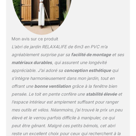
jardin a une porte double
avec des poignées pour
assurer un accès facile.
La conception
verrouillable améliore la
sécurité. Tandis que la
rampe à l’entrée permet
Mon avis sur ce produit
aux gros objets ou vélos
L’abri de jardin RELAX4LIFE de 6m3 en PVC m’a
d’y entrer facilement.
agréablement surprise par sa
facilité de montage
et ses
★TOIT IMPERMÉABLE
matériaux durables
, qui assurent une longévité
INCLINÉ★ Le design en
pente aide à évacuer
appréciable. J’ai adoré sa
conception esthétique
qui
l’eau rapidement les jours
s’intègre harmonieusement dans mon jardin, tout en
de pluie ou de neige en
offrant une
bonne ventilation
grâce à la fenêtre bien
hiver. Fait de PVC
pensée. Le toit en pente confère une
stabilité élevée
et
imperméable, le toit
l’espace intérieur est amplement suffisant pour ranger
empêche l’eau de
pénétrer, tout en offrant
mes outils et vélos. Néanmoins, j’ai trouvé le prix un peu
une bonne protection
élevé et le verrou parfois difficile à manipuler, ce qui
contre les rayons UV.
peut être gênant. Malgré ces petits bémols, cet abri
★BONNE
reste un excellent choix pour ceux qui recherchent à la
VENTILATION★ Cet abri