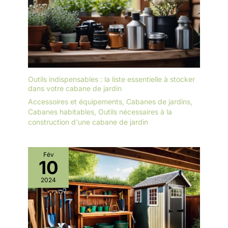
Outils indispensables : la liste essentielle à stocker
dans votre cabane de jardin
Accessoires et équipements
,
Cabanes de jardins
,
Cabanes habitables
,
Outils nécessaires à la
construction d'une cabane de jardin
Fév
10
2024