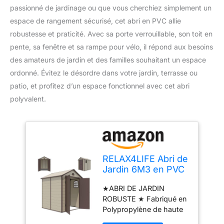
passionné de jardinage ou que vous cherchiez simplement un
espace de rangement sécurisé, cet abri en PVC allie
robustesse et praticité. Avec sa porte verrouillable, son toit en
pente, sa fenêtre et sa rampe pour vélo, il répond aux besoins
des amateurs de jardin et des familles souhaitant un espace
ordonné. Évitez le désordre dans votre jardin, terrasse ou
patio, et profitez d’un espace fonctionnel avec cet abri
polyvalent.
RELAX4LIFE Abri de
Jardin 6M3 en PVC
avec Porte
★ABRI DE JARDIN
Verrouillable,
ROBUSTE ★ Fabriqué en
Cabane de Jardin
Polypropylène de haute
190X192X226 CM
qualité avec un cadre en
avec Toit en Pente,