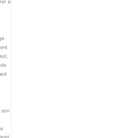
rer à
ge
sent
sol,
 de
ent
r son
ux
itif,