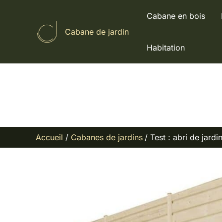
Aller
Cabane en bois
au
Cabane de jardin
contenu
Habitation
Accueil
Cabanes de jardins
Test : abri de ja