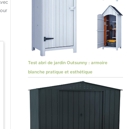
Avec
pour
Test abri de jardin Outsunny : armoire
blanche pratique et esthétique