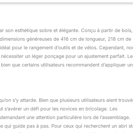
e jamais de votre espace extérieur. TRÈS IMPORTANT - INDIQUEZ
DE TÉLÉPHONE PORTABLE LORS DE LA COMMANDE AFIN QUE
UR PUISSE VOUS CONTACTER POUR LA LIVRAISON! GRANDE
OCKAGE DE JARDIN AVEC UNE GRANDE ACCESSIBILITÉ. Grâce
s d'une hauteur d'ouverture de 1,76 m, rangez facilement vos
ar son esthétique sobre et élégante. Conçu à partir de bois, 
hangar en bois. Les deux fenêtres en Verre organique offrent
s dimensions généreuses de 416 cm de longueur, 218 cm de
ilité. Pour plus de sécurité, il est livré avec un boulon de porte.
revetement robustes- Revêtement en bois de sapin nordique de
idéal pour le rangement d’outils et de vélos. Cependant, no
ec des panneaux de 17 mm d'épaisseur. PARFAIT COMME
nécessiter un léger ponçage pour un ajustement parfait. Le
âce à ses doubles portes et à ses fenêtres en Verre organique
de lumière naturelle, cette cabane de jardin est une magnifique
 bien que certains utilisateurs recommandent d’appliquer u
re barbecue, votre piscine et vos meubles de jardin peuvent être
sibles pour les chaudes journées d'été. RANGEMENT DE JARDIN
ABRIQUÉ EN UE avec du bois naturel. Nous sommes des
 assurons la garantie, nous répondons aux questions, nous
blèmes éventuels. Cet abri est conçu pour durer et bénéficie
u’on s’y attarde. Bien que plusieurs utilisateurs aient trouvé
ricant de 2 ans. Avec un entretien approprié, il vous offrira une
e vie.
ut s’avérer un défi pour les novices en bricolage. Les
 demandant une attention particulière lors de l’assemblage.
ique qui guide pas à pas. Pour ceux qui recherchent un abri st