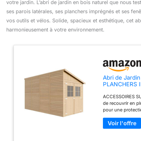
votre jardin. L’abri de jardin en bois naturel que nous t
ses parois latérales, ses planchers imprégnés et ses fen
vos outils et vélos. Solide, spacieux et esthétique, cet a
harmonieusement à votre environnement.
Abri de Jardin
PLANCHERS IM
H244x218x416 
ACCESSOIRES SUP
TIMBELA M3
de recouvrir en p
pour une protectio
trouverez la séle
JARDIN. Un grand
un plafond de 244
jouets et les ton