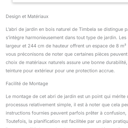
profitez plus qu
VOTRE NUMÉRO 
LE TRANSPORTE
Design et Matériaux
SOLUTION DE ST
aux doubles porte
L’abri de jardin en bois naturel de Timbela se distingue p
affaires dans ce 
s’intègre harmonieusement dans tout type de jardin. Le
luminosité et visib
Des panneaux de 
largeur et 244 cm de hauteur offrent un espace de 8 m² 
haute qualité av
vous préconisons de noter que certaines pièces peuvent 
MAISON D'ÉTÉ. Gr
offrant beaucoup 
choix de matériaux naturels assure une bonne durabilité,
maison d'été. Vot
teinture pour extérieur pour une protection accrue.
rapidement acces
VERROUILLABLE F
Facilité de Montage
fabricants- nous
résolvons les pro
Le montage de cet abri de jardin est un point qui mérite q
d'une garantie fab
excellente durée d
processus relativement simple, il est à noter que cela pe
instructions fournies peuvent parfois prêter à confusion,
Toutefois, la planification est facilitée par un plan prat