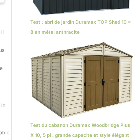
Test : abri de jardin Duramax TOP Shed 10 x
il
8 en métal anthracite
us
ne
 le
Test du cabanon Duramax Woodbridge Plus
able,
X 10, 5 pi : grande capacité et style élégant