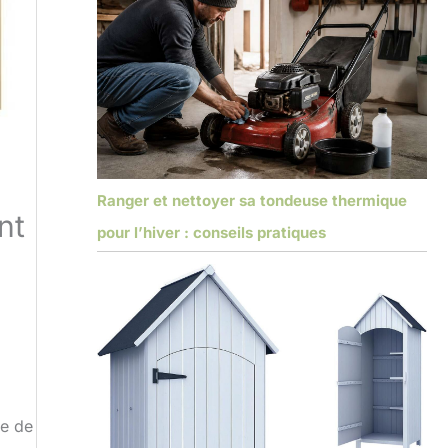
Ranger et nettoyer sa tondeuse thermique
nt
pour l’hiver : conseils pratiques
me de