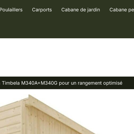
Poulaillers
Carports
Cabane de jardin
Cabane pe
rdin Timbela M340A+M340G pour un rangement optimisé