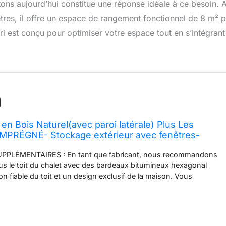
estons aujourd’hui constitue une réponse idéale à ce besoin. 
êtres, il offre un espace de rangement fonctionnel de 8 m² 
bri est conçu pour optimiser votre espace tout en s’intégrant
 en Bois Naturel(avec paroi latérale) Plus Les
PRÉGNÉ- Stockage extérieur avec fenêtres-
cm/8 m2- Atelier Rangement Outils et vélos-
PLÉMENTAIRES : En tant que fabricant, nous recommandons
40A+M340G
lus le toit du chalet avec des bardeaux bitumineux hexagonal
n fiable du toit et un design exclusif de la maison. Vous
ction de bardeaux avec la description du produit. GRAND ABRI DE
 espace de rangement avec une surface intérieure de 8 m2 et
 cm. Beaucoup d'espace pour ranger les outils, les vélos, les
deuses à gazon. Désencombrez votre jardin pour de bon et