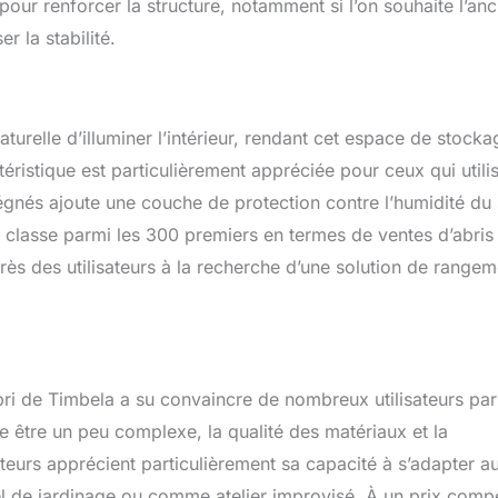
our renforcer la structure, notamment si l’on souhaite l’anc
r la stabilité.
aturelle d’illuminer l’intérieur, rendant cet espace de stocka
ristique est particulièrement appréciée pour ceux qui utili
égnés ajoute une couche de protection contre l’humidité du 
e classe parmi les 300 premiers en termes de ventes d’abris
ès des utilisateurs à la recherche d’une solution de rangem
bri de Timbela a su convaincre de nombreux utilisateurs pa
e être un peu complexe, la qualité des matériaux et la
ateurs apprécient particulièrement sa capacité à s’adapter a
l de jardinage ou comme atelier improvisé. À un prix compét