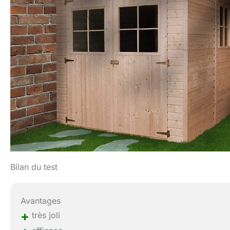
Bilan du test
Avantages
+
très joli