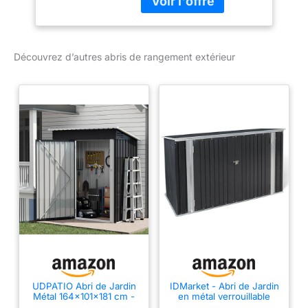
résistance
supplémentaire au toit
Sol antidérapant en
Découvrez d’autres abris de rangement extérieur
polyéthylène haute
densité (PEHD) qui
protège contre l'huile, les
solvants et les taches
Aspect et design
attrayants
UDPATIO Abri de Jardin
IDMarket - Abri de Jardin
Métal 164x101x181 cm -
en métal verrouillable
Cabane Extérieur avec
Multi-Rangement pour