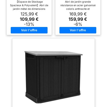
【Espace de Stockage
Abri de jardin grande
Toit Incliné et Serrure,
Stockage vélos, Outils,
Spacieux & Polyvalent】Abri de
résistance en acier galvanisé
Rangement Outils de
poubelles
jardin métal de dimensions
coloris anthracite et
Jardin/Vélo, Gris
164x101x181 cm(L x l x H), idéal
verrouillable par loquet Parfait
125,99 €
169,99 €
pour ranger outils de jardin,
pour entreposer vélos,
109,99 €
159,99 €
vélos, ou même servir de
poubelles, barbecue ou tout
cabane de jardin extérieur pour
autre outil pour l'entretien du
-13%
-6%
animaux. Son grand volume en
jardin Grâce à la ventilation et
fait un cabanon jardin extérieur
aux grandes ouvertures, l'air
pratique pour cacher les
circule et se renouvelle en
poubelles ou stocker du
permanence Protège vos
matériel encombrant.
équipements contre les
【Construction métallique
intempéries et le vol grâce à
durable】Fabriqué en acier
ses portes et son cadre en acier
galvanisé épais, ce abri de
Dimensions globales : L. 210 x l.
jardin métal résiste à la rouille
105 x H. 130 cm
et aux intempéries. Son
revêtement protecteur anti-UV et
imperméable garantit une
durabilité optimale, même en
usage extérieur intensif. 【Toit
Incliné & Ventilation
Intelligente】Le toit incliné de
cette cabane de jardin évite
l'accumulation d'eau et protège
contre l'humidité. Les
ouvertures discrètes améliorent
la circulation d'air, empêchant la
condensation et les mauvaises
odeurs. 【Porte Verrouillable