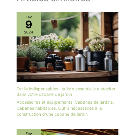
Fév
9
2024
Outils indispensables : la liste essentielle à stocker
dans votre cabane de jardin
Accessoires et équipements
,
Cabanes de jardins
,
Cabanes habitables
,
Outils nécessaires à la
construction d'une cabane de jardin
Fév