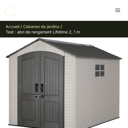
Aller
R
au
e
contenu
c
Accueil
Cabanes de jardins
h
Test : abri de rangement Lifetime 2, 1 m
e
r
c
h
e
r