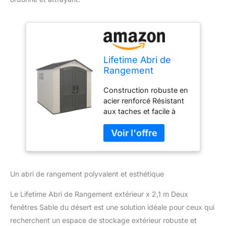
Lifetime Abri de
Rangement
extérieur x 2,1 m
Construction robuste en
Deux fenêtres
acier renforcé Résistant
Sable du désert
aux taches et facile à
nettoyer Les traverses en
acier robuste offrent une
résistance
supplémentaire au toit
Sol antidérapant en
Un abri de rangement polyvalent et esthétique
polyéthylène haute
densité (PEHD) qui
Le Lifetime Abri de Rangement extérieur x 2,1 m Deux
protège contre l'huile, les
solvants et les taches
fenêtres Sable du désert est une solution idéale pour ceux qui
Aspect et design
recherchent un espace de stockage extérieur robuste et