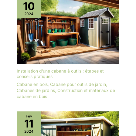
10
2024
Installation d’une cabane à outils : étapes et
conseils pratiques
Cabane en bois
,
Cabane pour outils de jardin
,
Cabanes de jardins
,
Construction et matériaux de
cabane en bois
Fév
11
2024