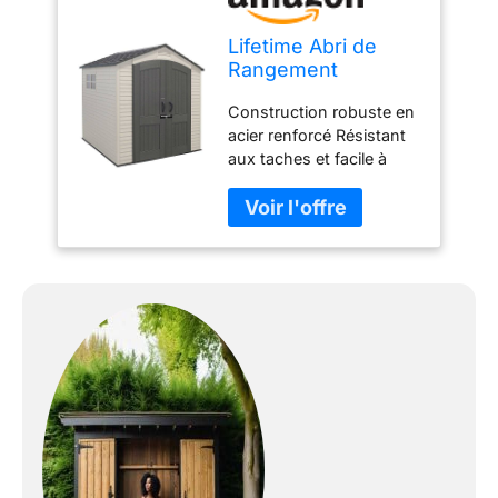
Lifetime Abri de
Rangement
extérieur x 2,1 m
Construction robuste en
Deux fenêtres
acier renforcé Résistant
Sable du désert
aux taches et facile à
nettoyer Les traverses en
acier robuste offrent une
résistance
supplémentaire au toit
Sol antidérapant en
polyéthylène haute
densité (PEHD) qui
protège contre l'huile, les
solvants et les taches
Aspect et design
attrayants