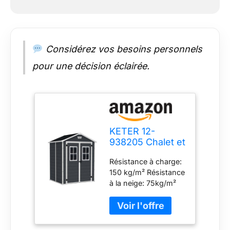
Considérez vos besoins personnels
pour une décision éclairée.
KETER 12-
938205 Chalet et
Jardin Abri en
Résistance à charge:
Résine Premium
150 kg/m² Résistance
65Dd Ant,
à la neige: 75kg/m²
Anthracite, 185 x
Traité anti-UV Inclus:
152 x 226 cm
ventilation, porte
verrouillable, 2
fenêtres fixes en