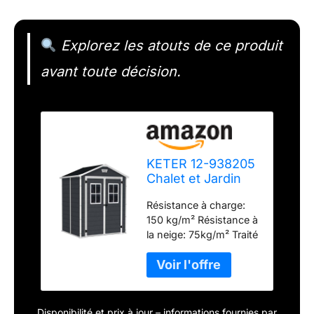
Explorez les atouts de ce produit
avant toute décision.
KETER 12-938205
Chalet et Jardin
Abri en Résine
Résistance à charge:
Premium 65Dd
150 kg/m² Résistance à
Ant, Anthracite,
la neige: 75kg/m² Traité
185 x 152 x 226
anti-UV Inclus:
cm
ventilation, porte
verrouillable, 2 fenêtres
fixes en façade
Epaisseur paroi: 16 mm
Disponibilité et prix à jour – informations fournies par