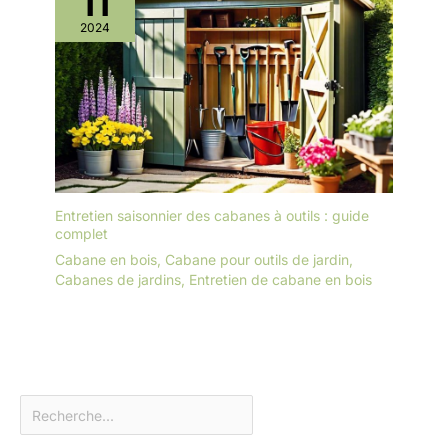
11
2024
Entretien saisonnier des cabanes à outils : guide
complet
Cabane en bois
,
Cabane pour outils de jardin
,
Cabanes de jardins
,
Entretien de cabane en bois