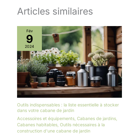
Articles similaires
Fév
9
2024
Outils indispensables : la liste essentielle à stocker
dans votre cabane de jardin
Accessoires et équipements
,
Cabanes de jardins
,
Cabanes habitables
,
Outils nécessaires à la
construction d'une cabane de jardin