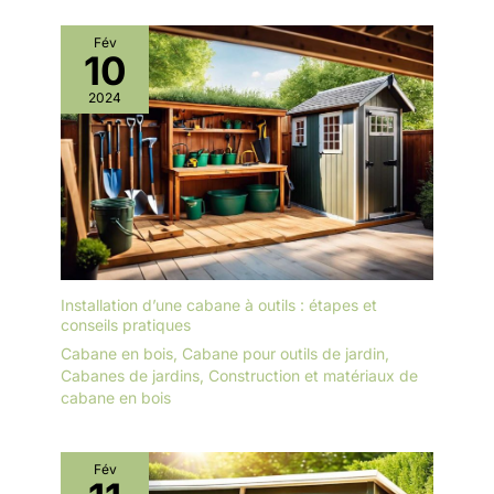
Fév
10
2024
Installation d’une cabane à outils : étapes et
conseils pratiques
Cabane en bois
,
Cabane pour outils de jardin
,
Cabanes de jardins
,
Construction et matériaux de
cabane en bois
Fév