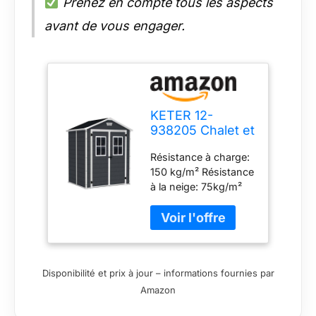
Prenez en compte tous les aspects
avant de vous engager.
KETER 12-
938205 Chalet et
Jardin Abri en
Résistance à charge:
Résine Premium
150 kg/m² Résistance
65Dd Ant,
à la neige: 75kg/m²
Anthracite, 185 x
Traité anti-UV Inclus:
152 x 226 cm
ventilation, porte
verrouillable, 2
fenêtres fixes en
façade Epaisseur
Disponibilité et prix à jour – informations fournies par
paroi: 16 mm
Amazon