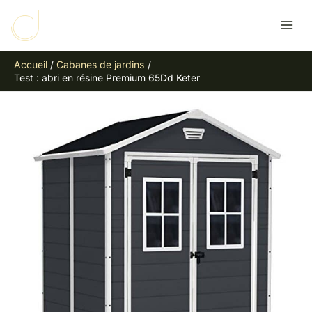
Aller
R
au
e
contenu
c
Accueil
Cabanes de jardins
h
Test : abri en résine Premium 65Dd Keter
e
r
c
h
e
r