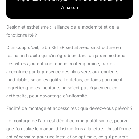
Amazon
Design et esthétisme : l’alliance de la modernité et de la
fonctionnalité ?
D’un coup d’œil, l’abri KETER séduit avec sa structure en
résine anthracite qui s’intègre bien dans un jardin moderne.
Les vitres ajoutent une touche contemporaine, parfois
accentuée par la présence des films verts aux couleurs
modulables selon les goûts. Toutefois, certains pourraient
regretter que les montants ne soient pas également en
anthracite, pour davantage d’uniformité.
Facilité de montage et accessoires : que devez-vous prévoir ?
Le montage de l’abri est décrit comme plutôt simple, pourvu
que l’on suive le manuel d’instructions à la lettre. Un sol ferme
est nécessaire pour une installation optimale, ce qui pourrait