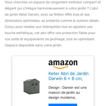
Vous cherchez un espace de rangement extérieur compact et
élégant qui s’intègre harmonieusement à votre jardin ? L’abri
de jardin Keter Darwin, avec sa finition effet bois et ses
dimensions optimisées, se présente comme la solution idéale.
Conçu pour résister aux intempéries tout en ajoutant une
touche esthétique, cet abri offre une protection fiable pour
vos outils et équipements de jardinage, tout en optimisant
l’espace disponible dans votre jardin.
Keter Abri de Jardin
Darwin 6 x 8 cm,
Finition Effet Bois,
Design : Darwin est une
Couleur Vert Sauge,
maison de jardin au
4,5 m², 190 x 244 x
design moderne,
221 H cm
fabriquée en EVOTECH+,