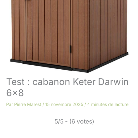
Test : cabanon Keter Darwin
6×8
Par
Pierre Marest
/
15 novembre 2025
/
4 minutes de lecture
5/5 - (6 votes)