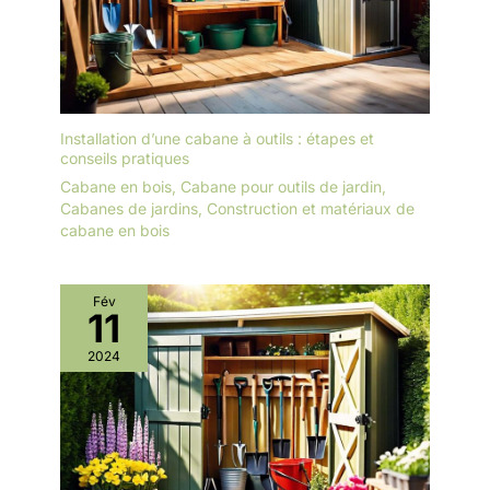
Installation d’une cabane à outils : étapes et
conseils pratiques
Cabane en bois
,
Cabane pour outils de jardin
,
Cabanes de jardins
,
Construction et matériaux de
cabane en bois
Fév
11
2024