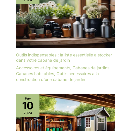
Panneaux de bois ou de béton)
pour encore plus de confort et
une base propre et solide.
Outils indispensables : la liste essentielle à stocker
dans votre cabane de jardin
Accessoires et équipements
,
Cabanes de jardins
,
Cabanes habitables
,
Outils nécessaires à la
construction d'une cabane de jardin
Fév
10
2024