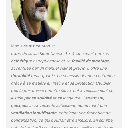
polycarbonate.
Comprend des trous de
ventilation pour une
aération continue, un
revêtement et une
fermeture avec
prédisposition pour le
cadenas Résistant :
Mon avis sur ce produit
structure résistante
L’abri de jardin Keter Darwin 4 x 4 cm séduit par son
composée de panneaux
esthétique
exceptionnelle et sa
facilité de montage
,
à double paroi avec
accentuée par un manuel clair et précis. Il offre une
espace renforcé et
structure en métal ; le toit
durabilité
remarquable, ne nécessitant aucun entretien
résiste aux charges de
grâce à sa matière en résine et sa protection UV. Bien
neige jusqu'à 75 kg/m² ;
que le prix puisse paraître élevé, cet investissement se
résiste aux intempéries
justifie par sa
solidité
et sa longévité. Cependant,
et aux rayons UV et ne
quelques inconvénients subsistent, notamment une
nécessite aucun
entretien Convient pour :
ventilation insuffisante
, entraînant une formation de
maison de jardin idéale
condensation, ce qui pourrait être amélioré. En somme,
pour organiser au mieux
cet abri de jardin se classe parmi les meilleurs en termes