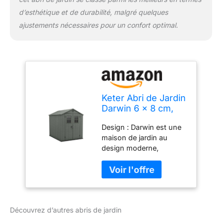
votre jardin et ranger des
d’esthétique et de durabilité, malgré quelques
objets de petites et
grandes dimensions
ajustements nécessaires pour un confort optimal.
Dimensions extérieures :
190 x 244 x H 221 cm.
Dimensions intérieures :
176 x 234,5 x H 212 cm
Keter Abri de Jardin
Darwin 6 x 8 cm,
Finition Effet Bois,
Design : Darwin est une
Couleur Vert Sauge,
maison de jardin au
4,5 m², 190 x 244 x
design moderne,
221 H cm
fabriquée en EVOTECH+,
finition spéciale qui
reproduit les effets du
bois naturel à la vue et
au toit Caractéristiques :
Découvrez d’autres abris de jardin
Abri de jardin doté d'une
porte à deux portes pour