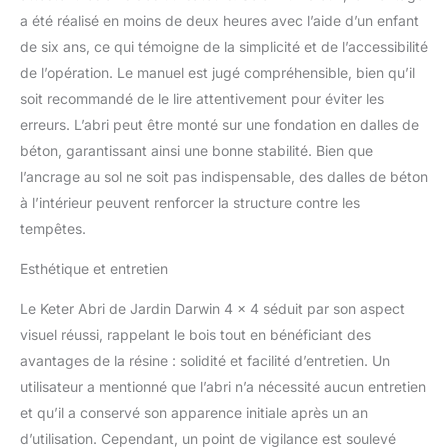
à double paroi avec
a été réalisé en moins de deux heures avec l’aide d’un enfant
espace renforcé et
de six ans, ce qui témoigne de la simplicité et de l’accessibilité
structure en métal ; le toit
de l’opération. Le manuel est jugé compréhensible, bien qu’il
résiste aux charges de
soit recommandé de le lire attentivement pour éviter les
neige jusqu'à 75 kg/m² ;
erreurs. L’abri peut être monté sur une fondation en dalles de
résiste aux intempéries
et aux rayons UV et ne
béton, garantissant ainsi une bonne stabilité. Bien que
nécessite aucun
l’ancrage au sol ne soit pas indispensable, des dalles de béton
entretien Convient pour :
à l’intérieur peuvent renforcer la structure contre les
maison de jardin idéale
tempêtes.
pour organiser au mieux
votre jardin et ranger des
Esthétique et entretien
objets de petites et
grandes dimensions
Le Keter Abri de Jardin Darwin 4 x 4 séduit par son aspect
Dimensions extérieures :
visuel réussi, rappelant le bois tout en bénéficiant des
190 x 244 x H 221 cm.
Dimensions intérieures :
avantages de la résine : solidité et facilité d’entretien. Un
176 x 234,5 x H 212 cm
utilisateur a mentionné que l’abri n’a nécessité aucun entretien
et qu’il a conservé son apparence initiale après un an
d’utilisation. Cependant, un point de vigilance est soulevé