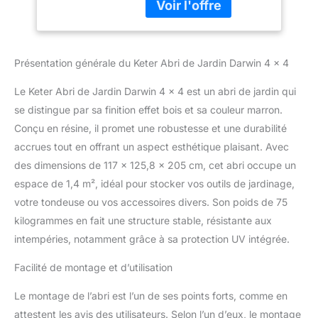
finition spéciale qui
reproduit les effets du
bois naturel à la vue et
au toit Caractéristiques :
Présentation générale du Keter Abri de Jardin Darwin 4 x 4
Abri de jardin doté d'une
porte à deux portes pour
Le Keter Abri de Jardin Darwin 4 x 4 est un abri de jardin qui
accéder aux objets de
plus grande taille. Il offre
se distingue par sa finition effet bois et sa couleur marron.
un éclairage naturel
Conçu en résine, il promet une robustesse et une durabilité
grâce aux deux grandes
accrues tout en offrant un aspect esthétique plaisant. Avec
fenêtres frontales et à la
des dimensions de 117 x 125,8 x 205 cm, cet abri occupe un
fenêtre de toit en
polycarbonate.
espace de 1,4 m², idéal pour stocker vos outils de jardinage,
Comprend des trous de
votre tondeuse ou vos accessoires divers. Son poids de 75
ventilation pour une
kilogrammes en fait une structure stable, résistante aux
aération continue, un
intempéries, notamment grâce à sa protection UV intégrée.
revêtement et une
fermeture avec
Facilité de montage et d’utilisation
prédisposition pour le
cadenas Résistant :
Le montage de l’abri est l’un de ses points forts, comme en
structure résistante
attestent les avis des utilisateurs. Selon l’un d’eux, le montage
composée de panneaux