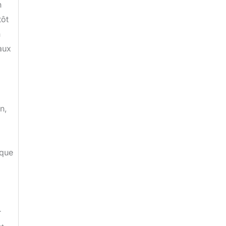
n
tôt
n
aux
n,
 que
r