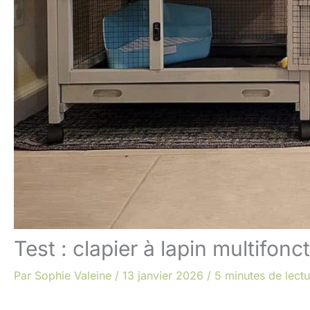
Test : clapier à lapin multifonc
Par
Sophie Valeine
/
13 janvier 2026
/
5 minutes de lectu