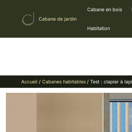
Aller
Cabane en bois
au
Cabane de jardin
contenu
Habitation
Accueil
Cabanes habitables
Test : clapier à la