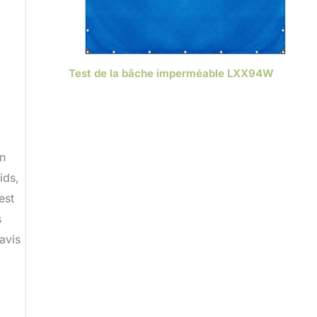
Test de la bâche imperméable LXX94W
gn
ids,
est
s
avis