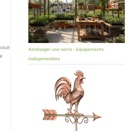
oduit
Aménager une serre : équipements
re
indispensables