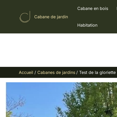
Aller
Cabane en bois
au
Cabane de jardin
contenu
Habitation
Accueil
Cabanes de jardins
Test de la gloriett