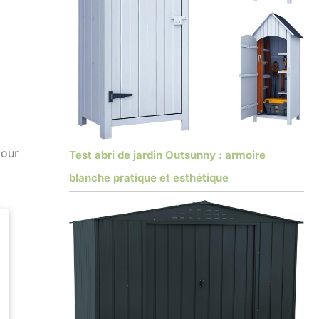
pour
Test abri de jardin Outsunny : armoire
blanche pratique et esthétique