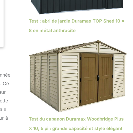
Test : abri de jardin Duramax TOP Shed 10 x
8 en métal anthracite
onnée
. Ce
eur
ette
ale
ur à
Test du cabanon Duramax Woodbridge Plus
X 10, 5 pi : grande capacité et style élégant