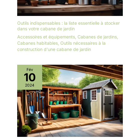
Outils indispensables : la liste essentielle à stocker
dans votre cabane de jardin
Accessoires et équipements
,
Cabanes de jardins
,
Cabanes habitables
,
Outils nécessaires à la
construction d'une cabane de jardin
Fév
10
2024