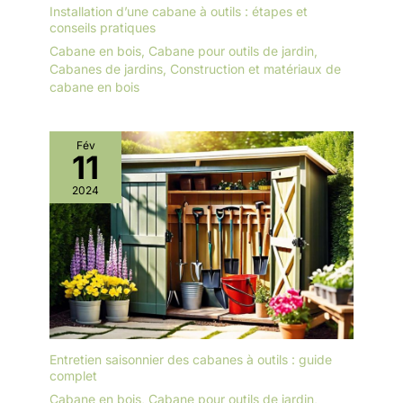
Installation d’une cabane à outils : étapes et
conseils pratiques
Cabane en bois
,
Cabane pour outils de jardin
,
Cabanes de jardins
,
Construction et matériaux de
cabane en bois
Fév
11
2024
Entretien saisonnier des cabanes à outils : guide
complet
Cabane en bois
,
Cabane pour outils de jardin
,