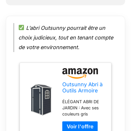
L’abri Outsunny pourrait être un
choix judicieux, tout en tenant compte
de votre environnement.
Outsunny Abri à
Outils Armoire
de Jardin 1,40
ÉLÉGANT ABRI DE
m² en résine
JARDIN : Avec ses
polypropylène - 1
couleurs gris
Porte
anthracite et blanc,
verrouillable, 1
cet abri de jardin
fenêtre et 1 Grille