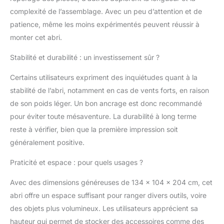
ou de décoloration
complexité de l’assemblage. Avec un peu d’attention et de
GRAND ESPACE DE
patience, même les moins expérimentés peuvent réussir à
RANGEMENT : Surface
monter cet abri.
utile de 1,40 m²
adaptée pour ranger
Stabilité et durabilité : un investissement sûr ?
vos outils et
équipements de jardin
Certains utilisateurs expriment des inquiétudes quant à la
(pelle, pioche, râteau,
stabilité de l’abri, notamment en cas de vents forts, en raison
sécateur, tondeuse,
de son poids léger. Un bon ancrage est donc recommandé
transat, équipement de
piscine, etc.) Les
pour éviter toute mésaventure. La durabilité à long terme
dimensions compactes
reste à vérifier, bien que la première impression soit
de 134L x 104l x 204H
généralement positive.
cm offrent un espace
suffisant pour ranger
Praticité et espace : pour quels usages ?
vos outils de jardinage
et autres équipements
Avec des dimensions généreuses de 134 x 104 x 204 cm, cet
tout en restant discret
abri offre un espace suffisant pour ranger divers outils, voire
et peu encombrant.
des objets plus volumineux. Les utilisateurs apprécient sa
VENTILATION
OPTIMALE : Le cabane
hauteur qui permet de stocker des accessoires comme des