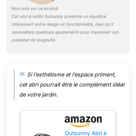
vos outils et
Mon avis sur ce produit
équipements de
Cet abri à outils Outsunny présente un équilibre
jardin. Pratiquement
intéressant entre design et fonctionnalité, bien qu’il
aucun entretien
requis - pas de
nécessitera quelques ajustements pour maximiser son
pelage, d'altération
potentiel de longévité.
ou de décoloration
GRAND ESPACE DE
RANGEMENT :
Surface utile de 1,40
m² adaptée pour
Si l’esthétisme et l’espace priment,
ranger vos outils et
équipements de
cet abri pourrait être le complément idéal
jardin (pelle, pioche,
de votre jardin.
râteau, sécateur,
tondeuse, transat,
équipement de
piscine, etc.) Les
dimensions
compactes de 134L x
Outsunny Abri à
104l x 204H cm