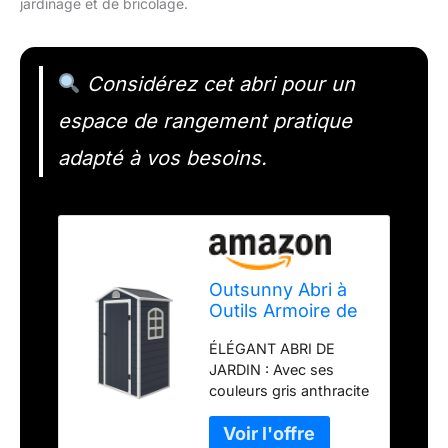
jardinage et de bricolage.
Considérez cet abri pour un
espace de rangement pratique
adapté à vos besoins.
Outsunny Abri à
Outils Armoire de
Jardin 1,40 m² en
ÉLÉGANT ABRI DE
résine
JARDIN : Avec ses
polypropylène - 1
couleurs gris anthracite
Porte
et blanc, cet abri de
verrouillable, 1
jardin arbore un design
fenêtre et 1 Grille