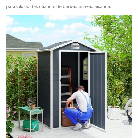
de jardin extérieur est
parasols ou des chariots de barbecue avec aisance.
équipé d'une petite
fenêtre qui permet
d'apporter de la lumière
naturelle à l'intérieur de
la structure. Cela
facilite la recherche
d'objets et offre un
environnement plus
agréable lors de
l'utilisation. De plus, la
grille d'aération assure
une circulation d'air
adéquate, prévenant
ainsi l'humidité et les
odeurs désagréables.
SPÉCIFICATIONS DU
CABANE DE JARDIN :
Dimensions totales :
134L x 104l x 204H cm.