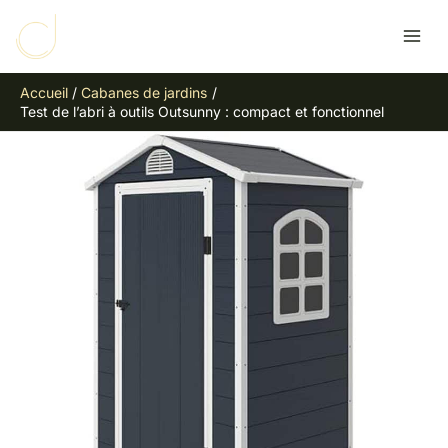
Aller
R
au
e
contenu
c
Accueil
Cabanes de jardins
h
Test de l’abri à outils Outsunny : compact et fonctionnel
e
r
c
h
e
r