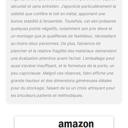
jardin ou vos étagères.
sécurisé et sans entretien. J’apprécie particulièrement la
Kit de fondation en métal
solidité que confère le toit en métal, apportant une
inclus; Kits de ventilation
bonne stabilité à l’ensemble. Toutefois, cet abri présente
inclus pour une meilleure
circulation de l'air
quelques points négatifs, notamment son prix élevé et
Dimensions extérieures
un montage que je qualifierais de fastidieux, nécessitant
(LxlxH): 319.3 x 163.6 x
au moins deux personnes. De plus, l’absence de
233.2 cm
plancher et la relative fragilité des matériaux demandent
une évaluation attentive avant l’achat. L’emballage peut
aussi s’avérer insuffisant, et la fermeture de la porte, un
peu capricieuse. Malgré ces réserves, l’abri affiche une
grande hauteur et des dimensions généreuses idéales
pour du stockage, faisant de lui un choix attrayant pour
les bricoleurs patients et méthodiques.