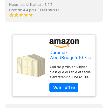
Notes des utilisateurs 4.4/5
Note de 4.4 pour 31 utilisateurs
Duramax
WoodBridge5 10 x 5
(5.12 m²) Abri de
Abri de jardin en vinyle/
jardin en plastique
plastique durable et facile
avec kit de
à entretenir qui ne rouille
fondation en métal,
pas, ne pourrit pas et ne
structure de toit en
se cabosse pas.
métal robuste, abri
Structure métallique
en vinyle sans
renforcée et support de
entretien - Ivoire
ferme de toit pouvant
supporter une charge de