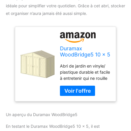
idéale pour simplifier votre quotidien. Grâce à cet abri, stocker
et organiser n’aura jamais été aussi simple.
Duramax
WoodBridge5 10 x 5
(5.12 m²) Abri de
Abri de jardin en vinyle/
jardin en plastique
plastique durable et facile
avec kit de
à entretenir qui ne rouille
fondation en métal,
pas, ne pourrit pas et ne
structure de toit en
se cabosse pas.
métal robuste, abri
Structure métallique
en vinyle sans
renforcée et support de
entretien - Ivoire
ferme de toit pouvant
Un aperçu du Duramax WoodBridge5
supporter une charge de
neige de 20 lb/pi².
En testant le Duramax WoodBridge5 10 x 5, il est
Retardant de feu,