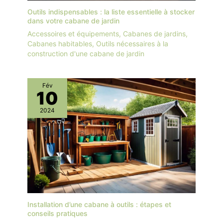
Outils indispensables : la liste essentielle à stocker
dans votre cabane de jardin
Accessoires et équipements
,
Cabanes de jardins
,
Cabanes habitables
,
Outils nécessaires à la
construction d'une cabane de jardin
Fév
10
2024
Installation d’une cabane à outils : étapes et
conseils pratiques