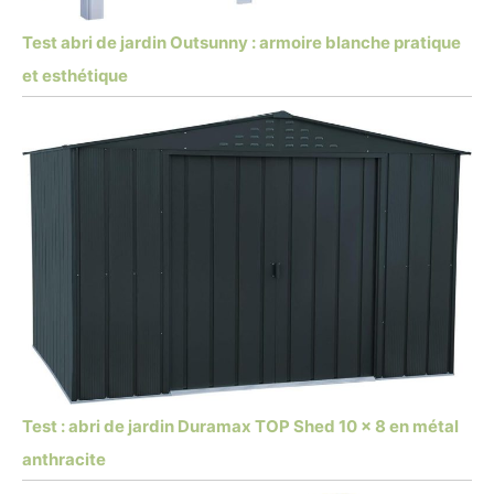
Test abri de jardin Outsunny : armoire blanche pratique
et esthétique
Test : abri de jardin Duramax TOP Shed 10 x 8 en métal
anthracite