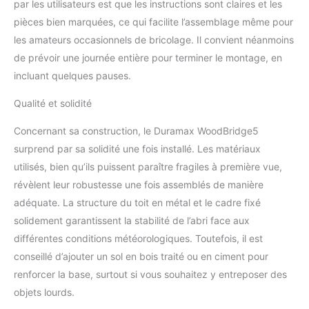
inclus; Kits de ventilation
par les utilisateurs est que les instructions sont claires et les
inclus pour une meilleure
pièces bien marquées, ce qui facilite l’assemblage même pour
circulation de l'air
les amateurs occasionnels de bricolage. Il convient néanmoins
Dimensions extérieures
de prévoir une journée entière pour terminer le montage, en
(LxlxH): 319.3 x 163.6 x
233.2 cm
incluant quelques pauses.
Qualité et solidité
Concernant sa construction, le Duramax WoodBridge5
surprend par sa solidité une fois installé. Les matériaux
utilisés, bien qu’ils puissent paraître fragiles à première vue,
révèlent leur robustesse une fois assemblés de manière
adéquate. La structure du toit en métal et le cadre fixé
solidement garantissent la stabilité de l’abri face aux
différentes conditions météorologiques. Toutefois, il est
conseillé d’ajouter un sol en bois traité ou en ciment pour
renforcer la base, surtout si vous souhaitez y entreposer des
objets lourds.