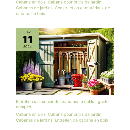
Cabane en bois
,
Cabane pour outils de jardin
,
Cabanes de jardins
,
Construction et matériaux de
cabane en bois
Fév
11
2024
Entretien saisonnier des cabanes à outils : guide
complet
Cabane en bois
,
Cabane pour outils de jardin
,
Cabanes de jardins
,
Entretien de cabane en bois