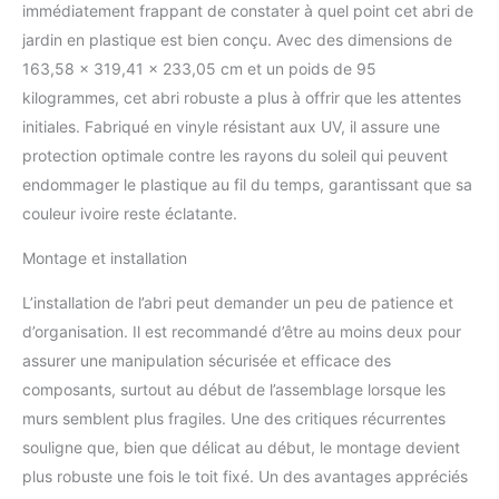
résistant au vent et à la
immédiatement frappant de constater à quel point cet abri de
neige - La protection et la
jardin en plastique est bien conçu. Avec des dimensions de
durabilité sont cruciales ;
163,58 x 319,41 x 233,05 cm et un poids de 95
nos abris de jardin sont
kilogrammes, cet abri robuste a plus à offrir que les attentes
construits pour durer,
utilisez-les en toute
initiales. Fabriqué en vinyle résistant aux UV, il assure une
confiance tout au long de
protection optimale contre les rayons du soleil qui peuvent
l'année, le toit est
endommager le plastique au fil du temps, garantissant que sa
renforcé par une solide
couleur ivoire reste éclatante.
structure métallique et il
est capable de résister à
Montage et installation
des vents allant jusqu'à
115 mph lorsqu'il est
L’installation de l’abri peut demander un peu de patience et
ancré correctement ;
d’organisation. Il est recommandé d’être au moins deux pour
pendant l'hiver, il peut
contenir jusqu'à 20 lb/pi2
assurer une manipulation sécurisée et efficace des
de neige ; en outre, vous
composants, surtout au début de l’assemblage lorsque les
pouvez facilement
murs semblent plus fragiles. Une des critiques récurrentes
suspendre vos outils de
souligne que, bien que délicat au début, le montage devient
jardin ou vos étagères.
plus robuste une fois le toit fixé. Un des avantages appréciés
Kit de fondation en métal