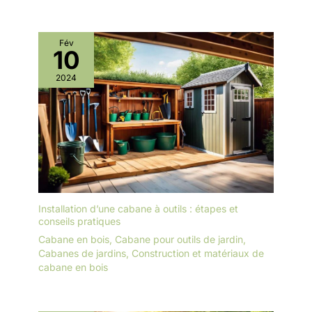
Fév
10
2024
Installation d’une cabane à outils : étapes et
conseils pratiques
Cabane en bois
,
Cabane pour outils de jardin
,
Cabanes de jardins
,
Construction et matériaux de
cabane en bois