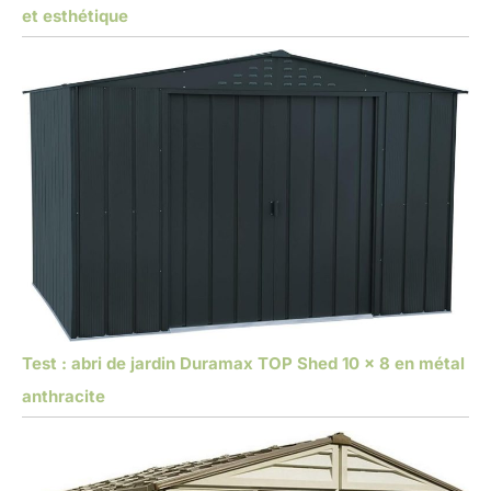
et esthétique
Test : abri de jardin Duramax TOP Shed 10 x 8 en métal
anthracite