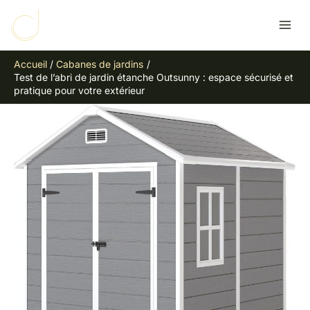
Aller
R
au
e
contenu
c
Accueil
Cabanes de jardins
h
Test de l’abri de jardin étanche Outsunny : espace sécurisé et
e
pratique pour votre extérieur
r
c
h
e
r