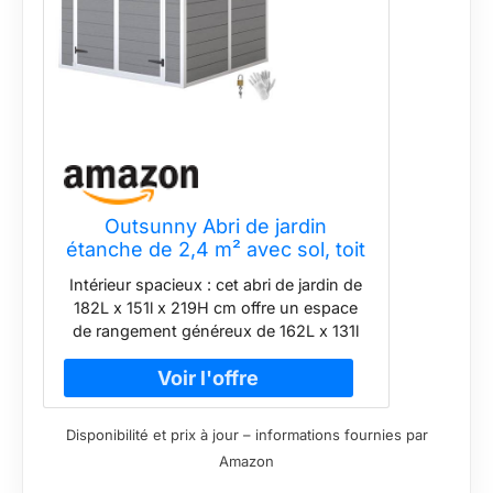
Outsunny Abri de jardin
étanche de 2,4 m² avec sol, toit
en appenti, 182 x 151 x 219/181
Intérieur spacieux : cet abri de jardin de
cm, avec porte verrouillable,
182L x 151l x 219H cm offre un espace
fenêtre, garage à vélos, armoire
de rangement généreux de 162L x 131l
de jardin en aluminium, pour
cm pour une organisation ordonnée des
arrière-cour
outils de jardin et plus encore
Construction de protection en résine :
fabriqué en résine polypropylène de 12
Disponibilité et prix à jour – informations fournies par
mm d'épaisseur avec renfort en
Amazon
aluminium, cet abri de jardin est
imperméable, résistant aux UV et à la