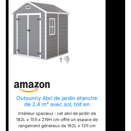
Outsunny Abri de jardin étanche
de 2,4 m² avec sol, toit en
appenti, 182 x 151 x 219/181 cm,
Intérieur spacieux : cet abri de jardin de
avec porte verrouillable, fenêtre,
182L x 151l x 219H cm offre un espace de
garage à vélos, armoire de jardin
rangement généreux de 162L x 131l cm
en aluminium, pour arrière-cour