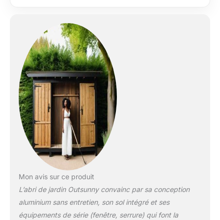
rouille. Un fond intégré protège contre
l'humidité Lumière naturelle et
ventilation : équipé d'une fenêtre et de
deux ouvertures d'aération, cet abri de
jardin offre un éclairage et une
ventilation optimaux, complété par un
toit pointu contre l'accumulation d'eau
et de neige Accès sécurisé : cet abri de
jardin est équipé de doubles portes à
charnière pour un accès pratique, y
compris un verrou et une serrure pour
plus de sécurité Détails de montage :
l'abri de vélo peut être assemblé dans
un type de système modulaire,
nécessite 2 à 3 personnes et environ 3
heures. Il est recommandé d'éviter le
montage en cas de vent fort et de
Mon avis sur ce produit
toujours porter des gants pour éviter les
L’abri de jardin Outsunny convainc par sa conception
blessures
aluminium sans entretien, son sol intégré et ses
équipements de série (fenêtre, serrure) qui font la