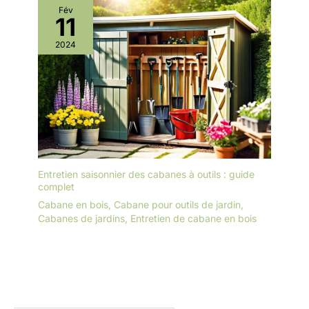
Fév
11
2024
Entretien saisonnier des cabanes à outils : guide
complet
Cabane en bois
,
Cabane pour outils de jardin
,
Cabanes de jardins
,
Entretien de cabane en bois