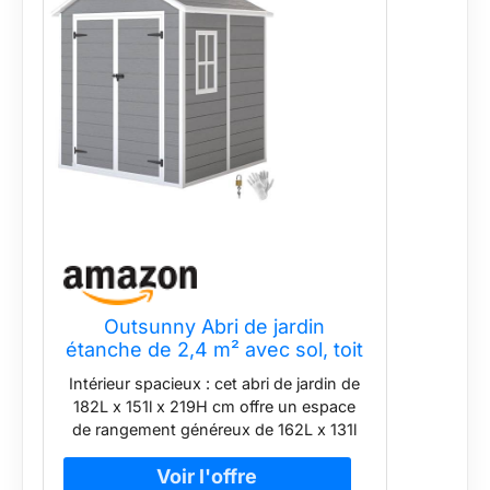
Outsunny Abri de jardin
étanche de 2,4 m² avec sol, toit
en appenti, 182 x 151 x 219/181
Intérieur spacieux : cet abri de jardin de
cm, avec porte verrouillable,
182L x 151l x 219H cm offre un espace
fenêtre, garage à vélos, armoire
de rangement généreux de 162L x 131l
de jardin en aluminium, pour
cm pour une organisation ordonnée des
arrière-cour
outils de jardin et plus encore