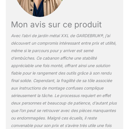
jardin ou ton taille-haie.
Grâce aux 4 crochets
supplémentaires,
pouvant supporter
Mon avis sur ce produit
chacun un poids de 15
kg, tu peux accrocher
Avec l’abri de jardin métal XXL de GARDEBRUK®, j’ai
tes outils de jardin tels
découvert un compromis intéressant entre prix et utilité,
que pelles, râteaux,
sécateurs, etc.
même si le parcours pour y arriver est semé
RÉSISTANT AUX
d’embûches. Ce cabanon affiche une stabilité
INTEMPÉRIES : Dans le
appréciable une fois monté, offrant ainsi une solution
cabanon de jardin en
fiable pour le rangement des outils grâce à son rendu
métal, tes outils sont
final solide. Cependant, la fragilité de sa tôle associée
protégés des intempéries
et de la saleté. La porte
aux instructions de montage confuses complique
coulissante en deux
sérieusement la tâche. Le processus requiert en effet
parties garantit un accès
deux personnes et beaucoup de patience, d’autant plus
facile à la remise de
que l’on peut se retrouver avec des pièces manquantes
jardin. L'ouverture d'une
largeur de 100 cm te
ou endommagées. Malgré ces écueils, il reste
permet de faire passer
convenable pour son prix et s’avère très utile une fois