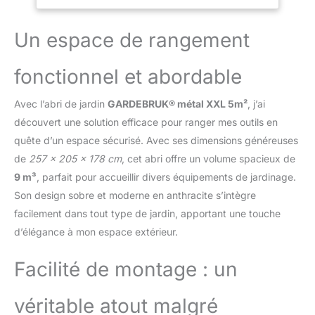
équipements de jardin
dans un endroit sûr et
sec. De ce fait, tu auras
Un espace de rangement
toujours tout à portée de
main et en bon état.
fonctionnel et abordable
RANGEMENT : Les
dimensions généreuses
Avec l’abri de jardin
GARDEBRUK® métal XXL 5m²
, j’ai
de la cabane de jardin de
260 x 205 x 180 cm
découvert une solution efficace pour ranger mes outils en
promettent suffisamment
quête d’un espace sécurisé. Avec ses dimensions généreuses
d'espace de rangement
de
257 x 205 x 178 cm
, cet abri offre un volume spacieux de
pour ta tondeuse à
9 m³
, parfait pour accueillir divers équipements de jardinage.
gazon, tes pots de
fleurs, tes meubles de
Son design sobre et moderne en anthracite s’intègre
jardin ou ton taille-haie.
facilement dans tout type de jardin, apportant une touche
Grâce aux 4 crochets
d’élégance à mon espace extérieur.
supplémentaires,
pouvant supporter
Facilité de montage : un
chacun un poids de 15
kg, tu peux accrocher
tes outils de jardin tels
véritable atout malgré
que pelles, râteaux,