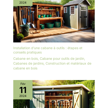
2024
Installation d’une cabane à outils : étapes et
conseils pratiques
Cabane en bois
,
Cabane pour outils de jardin
,
Cabanes de jardins
,
Construction et matériaux de
cabane en bois
Fév
11
2024