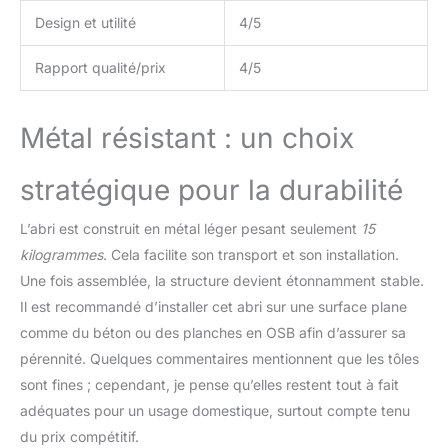
permanente et donc
Design et utilité
4/5
idéale de l'air. Les
moisissures, la
Rapport qualité/prix
4/5
condensation et les
mauvaises odeurs sont
ainsi évitées de manière
Métal résistant : un choix
optimale. STABLE : La
fondation assure la
stabilité nécessaire et la
stratégique pour la durabilité
plinthe de sol galvanisée
offre la possibilité
L’abri est construit en métal léger pesant seulement
15
d'installer un plancher en
kilogrammes
. Cela facilite son transport et son installation.
bois (non inclus dans la
Une fois assemblée, la structure devient étonnamment stable.
livraison). Les coins du
toit métallique sont
Il est recommandé d’installer cet abri sur une surface plane
également munis d'une
comme du béton ou des planches en OSB afin d’assurer sa
protection des bords.
pérennité. Quelques commentaires mentionnent que les tôles
Les poignées de porte
sont fines ; cependant, je pense qu’elles restent tout à fait
sont équipées d'un
dispositif permettant
adéquates pour un usage domestique, surtout compte tenu
d'accrocher un cadenas
du prix compétitif.