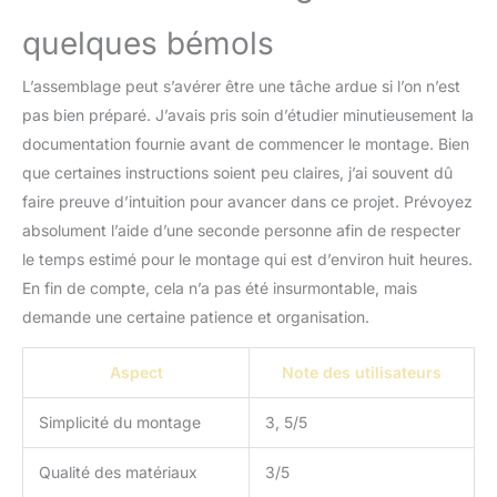
sécateurs, etc.
quelques bémols
RÉSISTANT AUX
INTEMPÉRIES : Dans le
L’assemblage peut s’avérer être une tâche ardue si l’on n’est
cabanon de jardin en
métal, tes outils sont
pas bien préparé. J’avais pris soin d’étudier minutieusement la
protégés des intempéries
documentation fournie avant de commencer le montage. Bien
et de la saleté. La porte
que certaines instructions soient peu claires, j’ai souvent dû
coulissante en deux
faire preuve d’intuition pour avancer dans ce projet. Prévoyez
parties garantit un accès
facile à la remise de
absolument l’aide d’une seconde personne afin de respecter
jardin. L'ouverture d'une
le temps estimé pour le montage qui est d’environ huit heures.
largeur de 100 cm te
En fin de compte, cela n’a pas été insurmontable, mais
permet de faire passer
demande une certaine patience et organisation.
facilement des objets
encombrants ou
volumineux par la porte.
Aspect
Note des utilisateurs
BONNE AÉRATION : Les
ouvertures d'aération au
Simplicité du montage
3, 5/5
niveau du toit (2x à
l'avant et 2x à l'arrière)
Qualité des matériaux
3/5
assurent une circulation