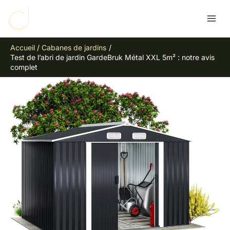
Aller
R
au
e
contenu
c
Accueil
Cabanes de jardins
h
Test de l’abri de jardin GardeBruk Métal XXL 5m² : notre avis
e
complet
r
c
h
e
r