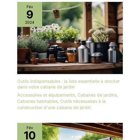
cadre de fondation en métal
rangement pour outils de jardinage, cabanon à vélos, abri pour
intégré assure une stabilité et
Fév
animaux domestiques ou enclos à ordures. Il s'adapte à
9
une stabilité élevées, même sur
différents espaces extérieurs et répond à tous vos besoins de
un sol inégal. En même temps, il
rangement au quotidien.
permet de placer un sol
2024
supplémentaire (par ex. B.
Panneaux de bois ou de béton)
pour encore plus de confort et
une base propre et solide.
Outils indispensables : la liste essentielle à stocker
dans votre cabane de jardin
Accessoires et équipements
,
Cabanes de jardins
,
Cabanes habitables
,
Outils nécessaires à la
construction d'une cabane de jardin
Fév
10