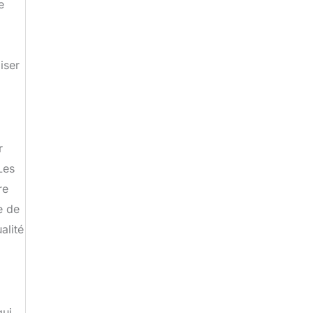
e
iser
r
Les
re
e de
alité
qui