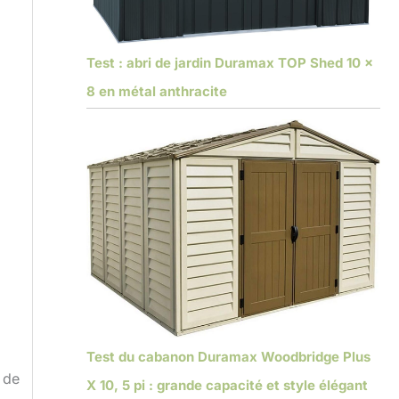
Test : abri de jardin Duramax TOP Shed 10 x
8 en métal anthracite
Test du cabanon Duramax Woodbridge Plus
 de
X 10, 5 pi : grande capacité et style élégant