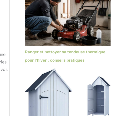
Ranger et nettoyer sa tondeuse thermique
une
pour l’hiver : conseils pratiques
ries,
 vos