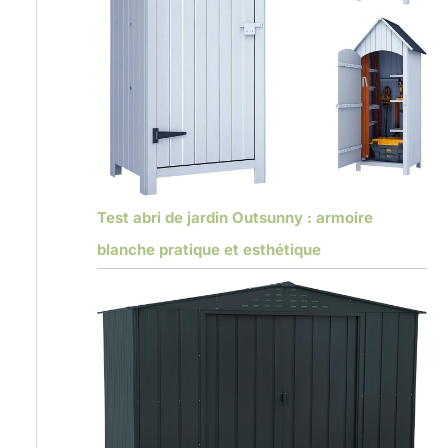
Test abri de jardin Outsunny : armoire
blanche pratique et esthétique