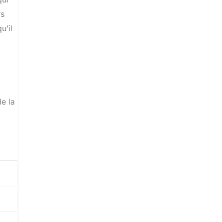
rs
u’il
de la