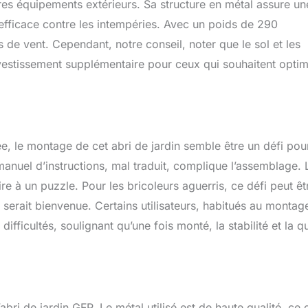
res équipements extérieurs. Sa structure en métal assure un
efficace contre les intempéries. Avec un poids de 290
 de vent. Cependant, notre conseil, noter que le sol et les
nvestissement supplémentaire pour ceux qui souhaitent optim
e, le montage de cet abri de jardin semble être un défi pou
manuel d’instructions, mal traduit, complique l’assemblage. 
e à un puzzle. Pour les bricoleurs aguerris, ce défi peut êt
serait bienvenue. Certains utilisateurs, habitués au montag
ifficultés, soulignant qu’une fois monté, la stabilité et la qu
’abri de jardin GFP. Le métal utilisé est de haute qualité, ce 