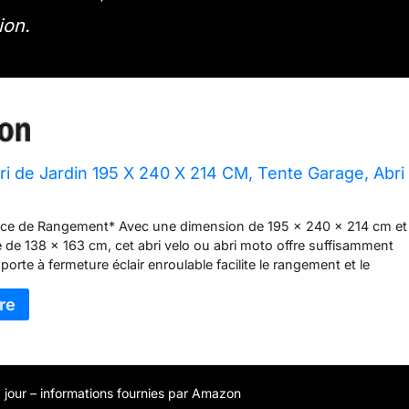
ion.
i de Jardin 195 X 240 X 214 CM, Tente Garage, Abri
ce de Rangement* Avec une dimension de 195 x 240 x 214 cm et
te de 138 x 163 cm, cet abri velo ou abri moto offre suffisamment
porte à fermeture éclair enroulable facilite le rangement et le
es objets. *Construction Robuste* Cet abri de jardin est compos
l à haute résistance, résistants à la corrosion et indéformables. 
ent supplémentaire par des poutres triangulaires supérieures, la
antit une stabilité et une durabilité accrues. *Excellente Stabilité*
piquets de terre en forme de L et 28 attaches de fixation, la caba
eur offre une stabilité exceptionnelle contre les intempéries. En outre
 à jour – informations fournies par Amazon
tendue vous permet d'utiliser des pierres ou des briques pour ass