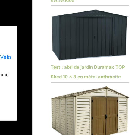
 Vélo
Test : abri de jardin Duramax TOP
 une
Shed 10 x 8 en métal anthracite
ée de
Grâce
ne de
, la
urer