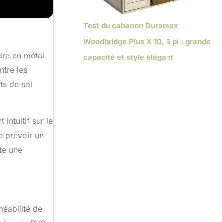
e
oleil,
Test du cabanon Duramax
e
din
Woodbridge Plus X 10, 5 pi : grande
tées.
dre en métal
capacité et style élégant
ntre les
ts de sol
intuitif sur le
e prévoir un
te une
éabilité de