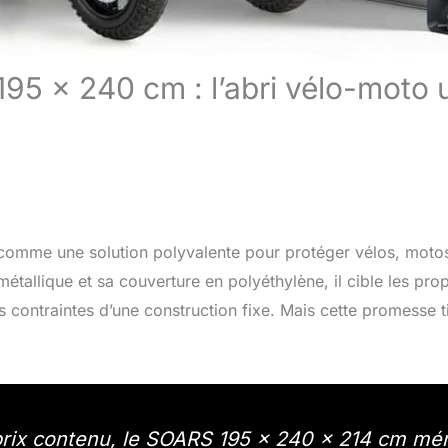
195 x 240 cm : l’abri vélo-moto 
comme une solution polyvalente pour protéger vélos, motos
tallique et sa couverture en polyéthylène, il cible les prop
contraintes d’une construction fixe. Mais cette promesse ti
 prix contenu, le SOARS 195 x 240 x 214 cm mér