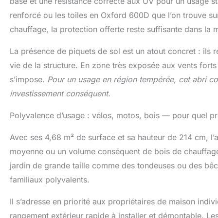
base et une résistance correcte aux UV pour un usage st
renforcé ou les toiles en Oxford 600D que l’on trouve s
chauffage, la protection offerte reste suffisante dans la
La présence de piquets de sol est un atout concret : ils 
vie de la structure. En zone très exposée aux vents fort
s’impose.
Pour un usage en région tempérée, cet abri co
investissement conséquent.
Polyvalence d’usage : vélos, motos, bois — pour quel prof
Avec ses 4,68 m² de surface et sa hauteur de 214 cm, l’ab
moyenne ou un volume conséquent de bois de chauffage.
jardin de grande taille comme des tondeuses ou des bêch
familiaux polyvalents.
Il s’adresse en priorité aux propriétaires de maison indiv
rangement extérieur rapide à installer et démontable. Le