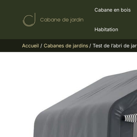
Aller
Cabane en bois
au
Cabane de jardin
contenu
Habitation
Accueil
Cabanes de jardins
Test de l’abri de j