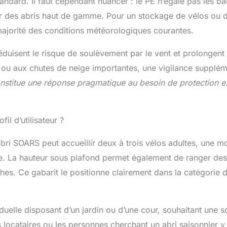
andard. Il faut cependant nuancer : le PE n’égale pas les 
ur des abris haut de gamme. Pour un stockage de vélos ou 
 majorité des conditions météorologiques courantes.
réduisent le risque de soulèvement par le vent et prolongent
s ou aux chutes de neige importantes, une vigilance supplém
nstitue une réponse pragmatique au besoin de protection e
il d’utilisateur ?
ri SOARS peut accueillir deux à trois vélos adultes, une mo
 La hauteur sous plafond permet également de ranger des 
es. Ce gabarit le positionne clairement dans la catégorie d
iduelle disposant d’un jardin ou d’une cour, souhaitant une s
s locataires ou les personnes cherchant un abri saisonnier y