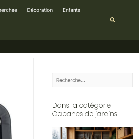
R
perchée
Décoration
Enfants
e
Recherche
c
h
e
r
c
h
e
r
Dans la catégorie
Cabanes de jardins