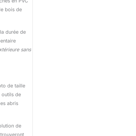
bâches en PVC
de bois de
 la durée de
entaire
xtérieure sans
to de taille
outils de
es abris
olution de
 trouveront