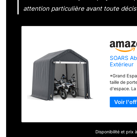
attention particulière avant toute décis
SOARS Abr
Extérieur
*Grand Espa
taille de por
d'espace. La 
déstockage d
tubes en méta
au renforcem
structure gar
Équipée de 8 
jardin exteri
Disponibilité et prix
couverture é