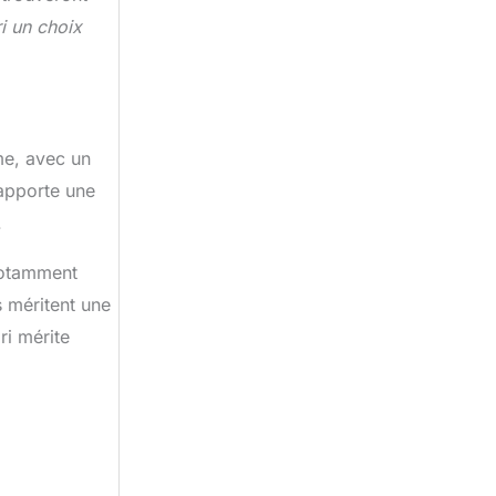
ri un choix
me, avec un
apporte une
.
 notamment
s méritent une
ri mérite