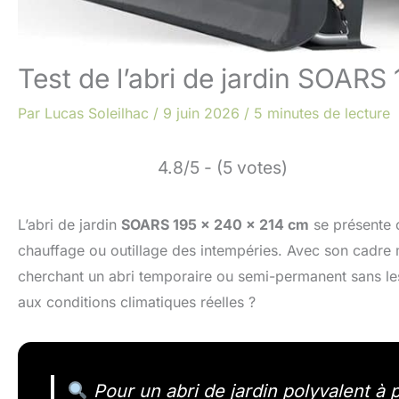
Test de l’abri de jardin SOARS 
Par
Lucas Soleilhac
/
9 juin 2026
/
5 minutes de lecture
4.8/5 - (5 votes)
L’abri de jardin
SOARS 195 x 240 x 214 cm
se présente 
chauffage ou outillage des intempéries. Avec son cadre mé
cherchant un abri temporaire ou semi-permanent sans les 
aux conditions climatiques réelles ?
Pour un abri de jardin polyvalent à