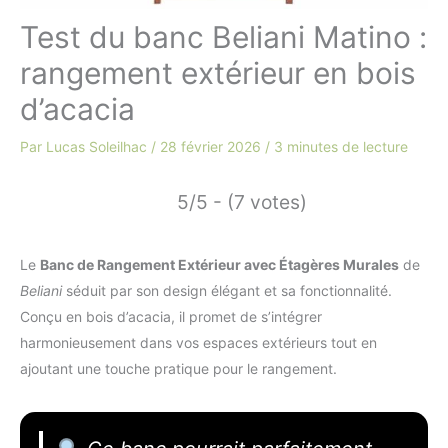
Test du banc Beliani Matino :
rangement extérieur en bois
d’acacia
Par
Lucas Soleilhac
/
28 février 2026
/
3 minutes de lecture
5/5 - (7 votes)
Le
Banc de Rangement Extérieur avec Étagères Murales
de
Beliani
séduit par son design élégant et sa fonctionnalité.
Conçu en bois d’acacia, il promet de s’intégrer
harmonieusement dans vos espaces extérieurs tout en
ajoutant une touche pratique pour le rangement.