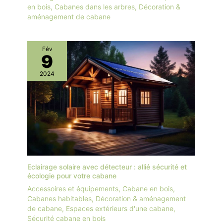
en bois
,
Cabanes dans les arbres
,
Décoration &
aménagement de cabane
Fév
9
2024
Eclairage solaire avec détecteur : allié sécurité et
écologie pour votre cabane
Accessoires et équipements
,
Cabane en bois
,
Cabanes habitables
,
Décoration & aménagement
de cabane
,
Espaces extérieurs d'une cabane
,
Sécurité cabane en bois