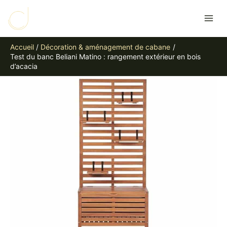
Aller
R
au
e
contenu
c
Accueil
Décoration & aménagement de cabane
h
Test du banc Beliani Matino : rangement extérieur en bois
e
d’acacia
r
c
h
e
r