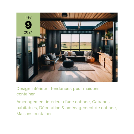
Fév
9
2024
Design intérieur : tendances pour maisons
container
Aménagement intérieur d'une cabane
,
Cabanes
habitables
,
Décoration & aménagement de cabane
,
Maisons container