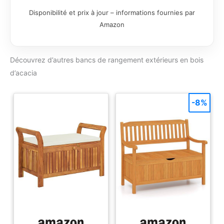
rangement
Disponibilité et prix à jour – informations fournies par
fonctionnelle sous le
Amazon
siège, idéale pour
conserver les
ustensiles de jardin.
Découvrez d’autres bancs de rangement extérieurs en bois
Les étagères mobiles
sont parfaites pour
d’acacia
les petites plantes en
pot ou les herbes
aromatiques.
-8%
Assemblage
nécessaire, manuel
inclus