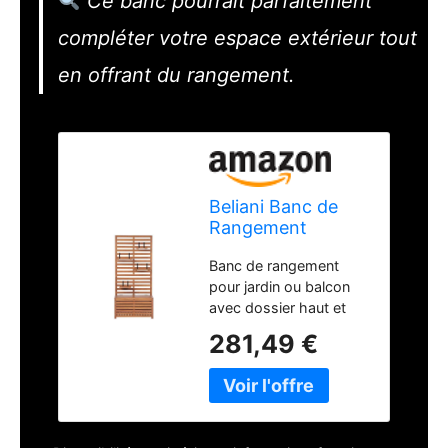
Ce banc pourrait parfaitement
compléter votre espace extérieur tout
en offrant du rangement.
Beliani Banc de
Rangement
Extérieur avec
Banc de rangement
Étagères Murales
pour jardin ou balcon
en Bois d'Acacia
avec dossier haut et
80 cm Matino
étagères Entièrement
281,49 €
réalisé en bois d'acacia
massif, matériau
naturellement résistant.
Boîte de rangement
fonctionnelle sous le