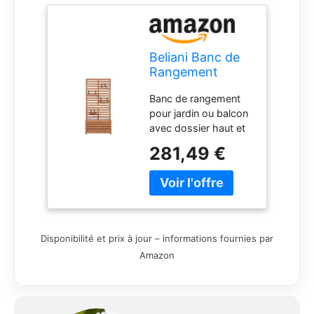
Beliani Banc de
Rangement
Extérieur avec
Banc de rangement
Étagères Murales
pour jardin ou balcon
en Bois d'Acacia
avec dossier haut et
80 cm Matino
étagères Entièrement
281,49 €
réalisé en bois
d'acacia massif,
matériau
naturellement
résistant. Boîte de
rangement
Disponibilité et prix à jour – informations fournies par
fonctionnelle sous le
Amazon
siège, idéale pour
conserver les
ustensiles de jardin.
Les étagères mobiles