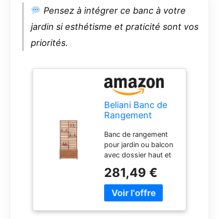
Pensez à intégrer ce banc à votre
jardin si esthétisme et praticité sont vos
priorités.
Beliani Banc de
Rangement
Extérieur avec
Banc de rangement
Étagères Murales
pour jardin ou balcon
en Bois d'Acacia
avec dossier haut et
80 cm Matino
étagères Entièrement
281,49 €
réalisé en bois
d'acacia massif,
matériau
naturellement
résistant. Boîte de