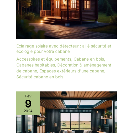
Eclairage solaire avec détecteur : allié sécurité et
écologie pour votre cabane
Accessoires et équipements
,
Cabane en bois
,
Cabanes habitables
,
Décoration & aménagement
de cabane
,
Espaces extérieurs d'une cabane
,
Sécurité cabane en bois
Fév
9
2024