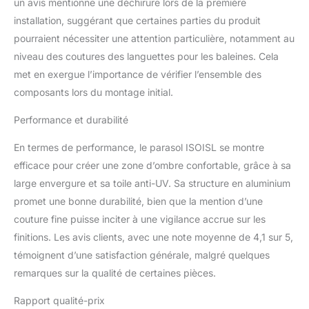
un avis mentionne une déchirure lors de la première
g/m² avec un revêtement
installation, suggérant que certaines parties du produit
de protection UV50+ qui
bloque 99 % des rayons
pourraient nécessiter une attention particulière, notamment au
nocifs. Le revêtement
niveau des coutures des languettes pour les baleines. Cela
imperméable rend le
met en exergue l’importance de vérifier l’ensemble des
parapluie utilisable même
composants lors du montage initial.
en cas de pluie. Des
ouvertures d'aération
Performance et durabilité
intégrées augmentent la
stabilité. Idéal pour le
En termes de performance, le parasol ISOISL se montre
jardin, la terrasse et les
efficace pour créer une zone d’ombre confortable, grâce à sa
événements en plein air.
Système de structure
large envergure et sa toile anti-UV. Sa structure en aluminium
robuste : Cadre résistant
promet une bonne durabilité, bien que la mention d’une
à la corrosion avec 8
couture fine puisse inciter à une vigilance accrue sur les
nervures métalliques
finitions. Les avis clients, avec une note moyenne de 4,1 sur 5,
renforcées et renforts
diagonaux pour une
témoignent d’une satisfaction générale, malgré quelques
stabilité maximale. La
remarques sur la qualité de certaines pièces.
base en croix renforcée
assure une bonne
Rapport qualité-prix