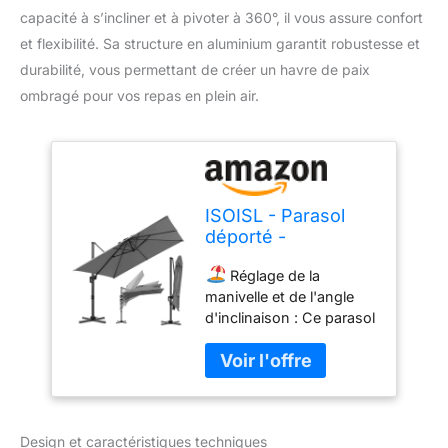
capacité à s’incliner et à pivoter à 360°, il vous assure confort
et flexibilité. Sa structure en aluminium garantit robustesse et
durabilité, vous permettant de créer un havre de paix
ombragé pour vos repas en plein air.
ISOISL - Parasol
déporté -
Dimensions : 300 x
Réglage de la
300 cm - Protection
manivelle et de l'angle
solaire UV50+ -
d'inclinaison : Ce parasol
Grand parasol de
de 3 m x 3 m avec bras
jardin - Rotation à
de support intégré et
360° et inclinable -
mécanisme à manivelle
Parasol en
permet une utilisation
aluminium pour
sans effort. Le parasol
jardin ou zone de
Design et caractéristiques techniques
déporté peut être réglé
repas extérieur