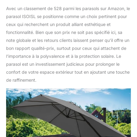
stabilité. Remarque : les
plaques de poids pour la
Avec un classement de 528 parmi les parasols sur Amazon, le
fondation en croix ne
parasol ISOISL se positionne comme un choix pertinent pour
sont pas incluses dans la
ceux qui recherchent un produit alliant esthétique et
livraison (charge
fonctionnalité. Bien que son prix ne soit pas spécifié ici, sa
minimale de 60 kg
recommandée).
note globale et les retours clients laissent penser qu’il offre un
Informations importantes
bon rapport qualité-prix, surtout pour ceux qui attachent de
sur l'utilisation : Le pied
l’importance à la polyvalence et à la protection solaire. Le
en croix fourni ne
parasol est un investissement judicieux pour prolonger le
contient pas de plaques
de poids – celles-ci
confort de votre espace extérieur tout en ajoutant une touche
doivent être achetées
de raffinement.
séparément. Fermez le
parasol lorsqu'il n'est
pas utilisé ou s'il y a un
vent fort. Sécurisez le
parasol avec les sangles
de maintien intégrées
pour maximiser sa durée
de vie.