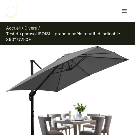
Aller
R
au
e
contenu
c
Accueil
Divers
h
Test du parasol ISOISL : grand modèle rotatif et inclinable
e
360° UV50+
r
c
h
e
r