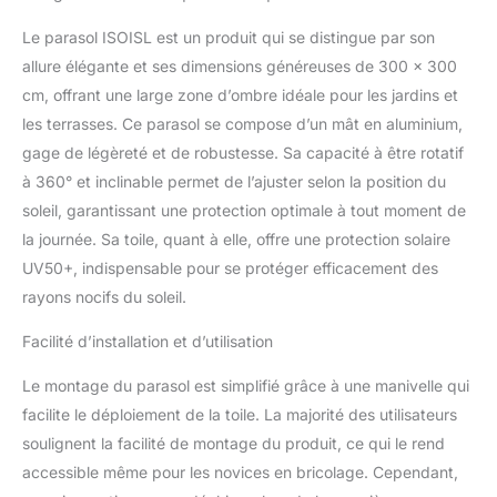
sur 4 angles d'inclinaison
Le parasol ISOISL est un produit qui se distingue par son
(2 °, 10 °, 21 °, 60 °) –
Parfaitement adapté à la
allure élégante et ses dimensions généreuses de 300 x 300
position du soleil de
cm, offrant une large zone d’ombre idéale pour les jardins et
l'aube au soir.
Parasol
les terrasses. Ce parasol se compose d’un mât en aluminium,
pivotant à 360° : Design
gage de légèreté et de robustesse. Sa capacité à être rotatif
rotatif innovant à 360°,
changez l’orientation du
à 360° et inclinable permet de l’ajuster selon la position du
parasol sans effort grâce
soleil, garantissant une protection optimale à tout moment de
à la pédale. Le balancier
la journée. Sa toile, quant à elle, offre une protection solaire
stable permet des
UV50+, indispensable pour se protéger efficacement des
ajustements d'angle
rayons nocifs du soleil.
précis et un rangement
compact grâce à son
Facilité d’installation et d’utilisation
pliage facile.
Fonctionnalité maximale
Le montage du parasol est simplifié grâce à une manivelle qui
pour une utilisation
facile.
UV50+ et
facilite le déploiement de la toile. La majorité des utilisateurs
protection contre la pluie
soulignent la facilité de montage du produit, ce qui le rend
: Tissu en polyester de
accessible même pour les novices en bricolage. Cependant,
haute qualité de 200