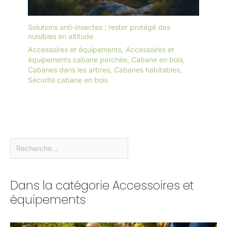
Solutions anti-insectes : rester protégé des
nuisibles en altitude
Accessoires et équipements
,
Accessoires et
équipements cabane perchée
,
Cabane en bois
,
Cabanes dans les arbres
,
Cabanes habitables
,
Sécurité cabane en bois
Dans la catégorie Accessoires et
équipements