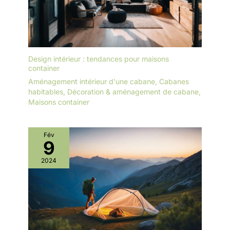
Design intérieur : tendances pour maisons
container
Aménagement intérieur d'une cabane
,
Cabanes
habitables
,
Décoration & aménagement de cabane
,
Maisons container
Fév
9
2024